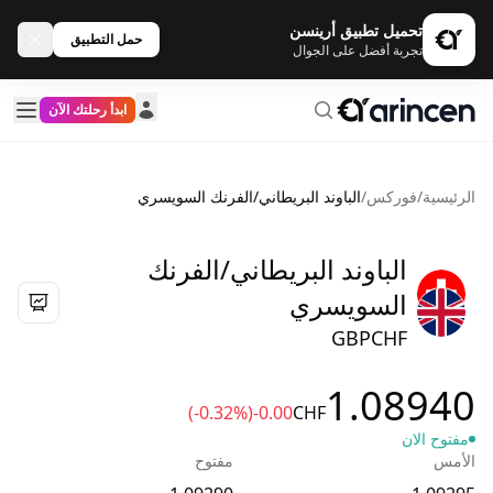
تحميل تطبيق أرينسن
حمل التطبيق
تجربة أفضل على الجوال
ابدأ رحلتك الآن
الرئيسية
/
فوركس
/
الباوند البريطاني/الفرنك السويسري
الباوند البريطاني/الفرنك
السويسري
GBPCHF
1.08940
(-0.32%)
-0.00
CHF
مفتوح الان
الأمس
مفتوح