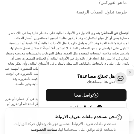
ما هو الفوركس؟
طريقة تداول العملات الرقمية
الإفصاح عن المخاطر:
ينطوي التداول في الأدوات المالية على مخاطر عالية بما في ذلك خطر
خسارة بعض أو كل مبلغ استثمارك، وقد لا يكون مناسبًا لجميع المستثمرين. أسعار العملات
المشفرة متقلبة للغاية وقد تتأثر بعوامل خارجية مثل الأحداث المالية أو التنظيمية أو السياسية.
التداول على الهامش يزيد من المخاطر المالية. لا تستثمر أبدًا أموالًا لا يمكنك تحمل خسارتها،
وادرس بعناية ملاءمة المنتجات المعقدة مثل العقود مقابل الفروقات والمشتقات مع وضع وضعك
المالي في الاعتبار. قبل اتخاذ قرار بالتداول في الأدوات المالية أو العملات المشفرة، يجب أن
تكون على علم تام بالمخاطر والتكاليف المرتبطة بالتداول في الأسواق المالية، وأن تفكر بعناية
في أهدافك الاستثمارية ومستوى خبرتك ورغبتك في المخاطرة، وأن تطلب المشورة المهنية عند
الحاجة. تود Arincen أن تذكرك بأن البيانات الواردة في هذا الموقع ليست بالضرورة في الوقت
هل تحتاج مساعدة؟
الفعلي وليست دقيقة. البيانات والأسعار الموجودة على الموقع ليست دقيقة بالضرورة وقد
نحن هنا لمساعدتك
تختلف عن السعر الفعلي في أي سوق معينة، مما يعني أن الأسعار إرشادية وغير مناسبة
لأغراض التداول.
تواصل معنا
لن يتحمل Arincen وأي مزود للبيانات الواردة في هذا الموقع المسؤولية عن أي خسارة أو ضرر
نتيجة لتداولك، أو اعتمادك على المعلومات الواردة في هذا الموقع. يحظر استخدام أو تخزين أو
مركز المساعدة
إعادة إنتاج أو عرض أو تعديل أو نقل أو توزيع البيانات الموجودة في هذا الموقع دون الحصول
على إذن كتابي صريح مسبق من Arincen و/أو مزود البيانات. جميع حقوق الملكية الفكرية
نحن نستخدم ملفات تعريف الارتباط
محفوظة من قبل مقدمي الخدمة و/أو البورصة التي تقدم البيانات الواردة في هذا الموقع. قد
نستخدم ملفات تعريف الارتباط لتحسين تجربتك وتحليل حركة الزيارات.
يتم تعويض Arincen من قبل المعلنين الذين يظهرون على الموقع، بناءً على تفاعلك مع
الإعلانات أو المعلنين.
بالمتابعة فإنك توافق على استخدامنا لها.
سياسة الخصوصية