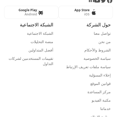
LinkedIn
Youtube
Twitter
Facebook
Google Play
App Store
Android
iOS
حول الشركة
الشبكة الاجتماعية
تواصل معنا
الشبكة الاجتماعية
من نحن
منصة التحليلات
الشروط والأحكام
أفضل المتداولين
سياسة الخصوصية
تقييمات المستخدمين لشركات
التداول
سياسة ملفات تعريف الإرتباط
إخلاء المسؤلية
قوانين الموقع
مركز المساعدة
مكتبة الفيديو
خدماتنا
برنامج الإحالة