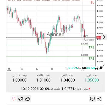
Skip to next slide page
الربح
90.60
0.86%
النقاط
هدف اول
هدف ثاني
هدف ثالث
وقف خسارة
1.09000
1.01000
1.04000
1.05000
2026-02-09 10:12
1.04771
سعر الإغلاق
اغلقت في