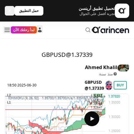
تحميل تطبيق أرينسن
حمل التطبيق
تجربة أفضل على الجوال
ابدأ رحلتك الآن
GBPUSD@1.37339
Ahmed Khalil
منذ سنة
GBPUSD
2025-06-30 18:50
BUY
@1.37339