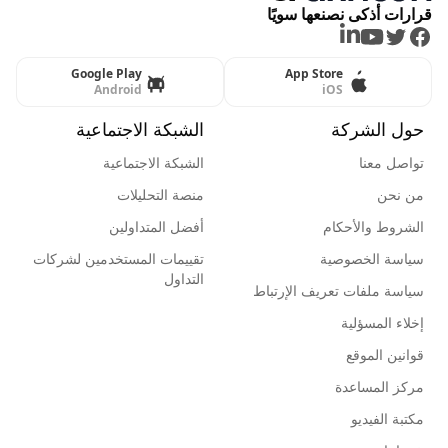
قرارات أذكى نصنعها سويًا
LinkedIn
Youtube
Twitter
Facebook
Google Play
App Store
Android
iOS
حول الشركة
الشبكة الاجتماعية
تواصل معنا
الشبكة الاجتماعية
من نحن
منصة التحليلات
الشروط والأحكام
أفضل المتداولين
سياسة الخصوصية
تقييمات المستخدمين لشركات
التداول
سياسة ملفات تعريف الإرتباط
إخلاء المسؤلية
قوانين الموقع
مركز المساعدة
مكتبة الفيديو