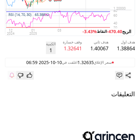
الربح
-470.40
-3.43%
النقاط
هدف اول
هدف ثاني
وقف خسارة
الكمية
1.32641
1.40067
1.38864
1
2025-10-10 06:59
1.32635
سعر الإغلاق
اغلقت في
التعليقات