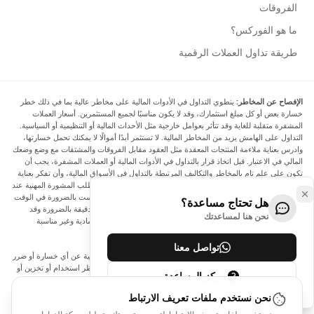
الفروقات
ما هو الفوركس؟
طريقة تداول العملات الرقمية
الإفصاح عن المخاطر:
ينطوي التداول في الأدوات المالية على مخاطر عالية بما في ذلك خطر
خسارة بعض أو كل مبلغ استثمارك، وقد لا يكون مناسبًا لجميع المستثمرين. أسعار العملات
المشفرة متقلبة للغاية وقد تتأثر بعوامل خارجية مثل الأحداث المالية أو التنظيمية أو السياسية.
التداول على الهامش يزيد من المخاطر المالية. لا تستثمر أبدًا أموالًا لا يمكنك تحمل خسارتها،
وادرس بعناية ملاءمة المنتجات المعقدة مثل العقود مقابل الفروقات والمشتقات مع وضع وضعك
المالي في الاعتبار. قبل اتخاذ قرار بالتداول في الأدوات المالية أو العملات المشفرة، يجب أن
تكون على علم تام بالمخاطر والتكاليف المرتبطة بالتداول في الأسواق المالية، وأن تفكر بعناية
في أهدافك الاستثمارية ومستوى خبرتك ورغبتك في المخاطرة، وأن تطلب المشورة المهنية عند
الحاجة. تود Arincen أن تذكرك بأن البيانات الواردة في هذا الموقع ليست بالضرورة في الوقت
هل تحتاج مساعدة؟
الفعلي وليست دقيقة. البيانات والأسعار الموجودة على الموقع ليست دقيقة بالضرورة وقد
نحن هنا لمساعدتك
تختلف عن السعر الفعلي في أي سوق معينة، مما يعني أن الأسعار إرشادية وغير مناسبة
لأغراض التداول.
تواصل معنا
لن يتحمل Arincen وأي مزود للبيانات الواردة في هذا الموقع المسؤولية عن أي خسارة أو ضرر
نتيجة لتداولك، أو اعتمادك على المعلومات الواردة في هذا الموقع. يحظر استخدام أو تخزين أو
مركز المساعدة
إعادة إنتاج أو عرض أو تعديل أو نقل أو توزيع البيانات الموجودة في هذا الموقع دون الحصول
على إذن كتابي صريح مسبق من Arincen و/أو مزود البيانات. جميع حقوق الملكية الفكرية
نحن نستخدم ملفات تعريف الارتباط
محفوظة من قبل مقدمي الخدمة و/أو البورصة التي تقدم البيانات الواردة في هذا الموقع. قد