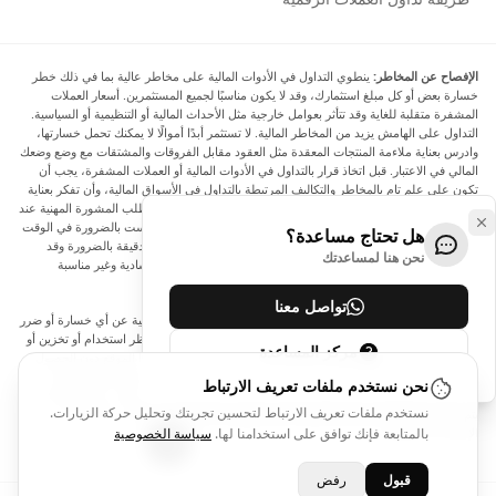
الإفصاح عن المخاطر:
ينطوي التداول في الأدوات المالية على مخاطر عالية بما في ذلك خطر
خسارة بعض أو كل مبلغ استثمارك، وقد لا يكون مناسبًا لجميع المستثمرين. أسعار العملات
المشفرة متقلبة للغاية وقد تتأثر بعوامل خارجية مثل الأحداث المالية أو التنظيمية أو السياسية.
التداول على الهامش يزيد من المخاطر المالية. لا تستثمر أبدًا أموالًا لا يمكنك تحمل خسارتها،
وادرس بعناية ملاءمة المنتجات المعقدة مثل العقود مقابل الفروقات والمشتقات مع وضع وضعك
المالي في الاعتبار. قبل اتخاذ قرار بالتداول في الأدوات المالية أو العملات المشفرة، يجب أن
تكون على علم تام بالمخاطر والتكاليف المرتبطة بالتداول في الأسواق المالية، وأن تفكر بعناية
في أهدافك الاستثمارية ومستوى خبرتك ورغبتك في المخاطرة، وأن تطلب المشورة المهنية عند
الحاجة. تود Arincen أن تذكرك بأن البيانات الواردة في هذا الموقع ليست بالضرورة في الوقت
هل تحتاج مساعدة؟
الفعلي وليست دقيقة. البيانات والأسعار الموجودة على الموقع ليست دقيقة بالضرورة وقد
نحن هنا لمساعدتك
تختلف عن السعر الفعلي في أي سوق معينة، مما يعني أن الأسعار إرشادية وغير مناسبة
لأغراض التداول.
تواصل معنا
لن يتحمل Arincen وأي مزود للبيانات الواردة في هذا الموقع المسؤولية عن أي خسارة أو ضرر
نتيجة لتداولك، أو اعتمادك على المعلومات الواردة في هذا الموقع. يحظر استخدام أو تخزين أو
مركز المساعدة
إعادة إنتاج أو عرض أو تعديل أو نقل أو توزيع البيانات الموجودة في هذا الموقع دون الحصول
على إذن كتابي صريح مسبق من Arincen و/أو مزود البيانات. جميع حقوق الملكية الفكرية
نحن نستخدم ملفات تعريف الارتباط
محفوظة من قبل مقدمي الخدمة و/أو البورصة التي تقدم البيانات الواردة في هذا الموقع. قد
نستخدم ملفات تعريف الارتباط لتحسين تجربتك وتحليل حركة الزيارات.
يتم تعويض Arincen من قبل المعلنين الذين يظهرون على الموقع، بناءً على تفاعلك مع
الإعلانات أو المعلنين.
بالمتابعة فإنك توافق على استخدامنا لها.
سياسة الخصوصية
قبول
رفض