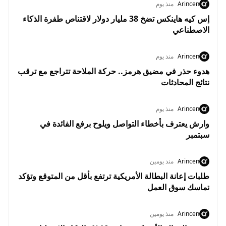
Arincen
منذ يوم
إس كيه هاينكس تضخ 38 مليار دولار لاقتناص طفرة الذكاء
الاصطناعي
Arincen
منذ يوم
هدوء حذر في مضيق هرمز.. حركة الملاحة تتراجع مع ترقب
نتائج المحادثات
Arincen
منذ يوم
وارش يعترف بأخطاء التواصل ويلوح برفع الفائدة في
سبتمبر
Arincen
منذ يومين
طلبات إعانة البطالة الأمريكية ترتفع بأقل من المتوقع وتؤكد
تماسك سوق العمل
Arincen
منذ يومين