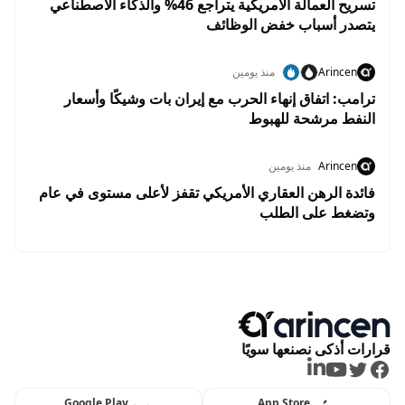
تسريح العمالة الأمريكية يتراجع 46% والذكاء الاصطناعي
يتصدر أسباب خفض الوظائف
Arincen
منذ يومين
ترامب: اتفاق إنهاء الحرب مع إيران بات وشيكًا وأسعار
النفط مرشحة للهبوط
Arincen
منذ يومين
فائدة الرهن العقاري الأمريكي تقفز لأعلى مستوى في عام
وتضغط على الطلب
قرارات أذكى نصنعها سويًا
LinkedIn
Youtube
Twitter
Facebook
Google Play
App Store