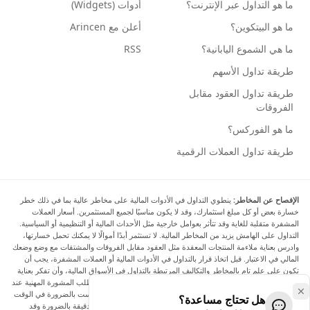
ما هو التداول عبر الإنترنت؟
أدوات (Widgets)
ما هو البيتكوين؟
أعلن مع Arincen
ما هي الشموع اليابانية؟
RSS
طريقة تداول الأسهم
طريقة تداول العقود مقابل
الفروقات
ما هو الفوركس؟
طريقة تداول العملات الرقمية
الإفصاح عن المخاطر:
ينطوي التداول في الأدوات المالية على مخاطر عالية بما في ذلك خطر
خسارة بعض أو كل مبلغ استثمارك، وقد لا يكون مناسبًا لجميع المستثمرين. أسعار العملات
المشفرة متقلبة للغاية وقد تتأثر بعوامل خارجية مثل الأحداث المالية أو التنظيمية أو السياسية.
التداول على الهامش يزيد من المخاطر المالية. لا تستثمر أبدًا أموالًا لا يمكنك تحمل خسارتها،
وادرس بعناية ملاءمة المنتجات المعقدة مثل العقود مقابل الفروقات والمشتقات مع وضع وضعك
المالي في الاعتبار. قبل اتخاذ قرار بالتداول في الأدوات المالية أو العملات المشفرة، يجب أن
تكون على علم تام بالمخاطر والتكاليف المرتبطة بالتداول في الأسواق المالية، وأن تفكر بعناية
في أهدافك الاستثمارية ومستوى خبرتك ورغبتك في المخاطرة، وأن تطلب المشورة المهنية عند
الحاجة. تود Arincen أن تذكرك بأن البيانات الواردة في هذا الموقع ليست بالضرورة في الوقت
هل تحتاج مساعدة؟
الفعلي وليست دقيقة. البيانات والأسعار الموجودة على الموقع ليست دقيقة بالضرورة وقد