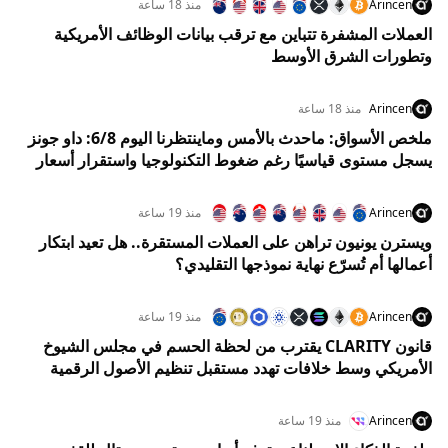
Arincen
منذ 18 ساعة
العملات المشفرة تتباين مع ترقب بيانات الوظائف الأمريكية
وتطورات الشرق الأوسط
Arincen
منذ 18 ساعة
ملخص الأسواق: ماحدث بالأمس وماينتظرنا اليوم 6/8: داو جونز
يسجل مستوى قياسيًا رغم ضغوط التكنولوجيا واستقرار أسعار
النفط
Arincen
منذ 19 ساعة
ويسترن يونيون تراهن على العملات المستقرة.. هل تعيد ابتكار
أعمالها أم تُسرّع نهاية نموذجها التقليدي؟
Arincen
منذ 19 ساعة
قانون CLARITY يقترب من لحظة الحسم في مجلس الشيوخ
الأمريكي وسط خلافات تهدد مستقبل تنظيم الأصول الرقمية
Arincen
منذ 19 ساعة