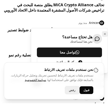
تحالف MiCA Crypto Alliance يطلق منصة للبحث في
تراخيص شركات الأصول المشفرة المعتمدة داخل الاتحاد الأوروبي
Arincen
منذ يوم
الصين تفرض قيودًا على 7 كيانات أمريكية وتشدد ضوابط تصدير
المسيرات إلى واشنطن
هل تحتاج مساعدة؟
نحن هنا لمساعدتك
Arincen
منذ يوم
تواصل معنا
سهم "سبيس إكس" يتراجع 11% بعد أول نتائج فصلية رغم نمو
الإيرادات بأعلى من التوقعات
مركز المساعدة
نحن نستخدم ملفات تعريف الارتباط
Arincen
منذ يوم
نستخدم ملفات تعريف الارتباط لتحسين تجربتك وتحليل حركة الزيارات.
الوظائف الأمريكية تفقد زخمها.. القطاع الخاص يضيف 44 ألف
بالمتابعة فإنك توافق على استخدامنا لها.
سياسة الخصوصية
وظيفة فقط في يوليو
قبول
رفض
Arincen
منذ يوم
أرباح أوبر تقفز 77% رغم توقعات حذرة واستثمارات ضخمة في