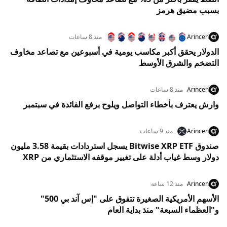
بسبب مضيق هرمز
Arincen
منذ 8 ساعات
الدولار يحقق أكبر مكاسب يومية في أسبوعين مع تصاعد مخاوف
التضخم والشرق الأوسط
Arincen
منذ 8 ساعات
وارش يعترف بأخطاء التواصل ويلوح برفع الفائدة في سبتمبر
Arincen
منذ 9 ساعات
صندوق Bitwise XRP ETF يسجل استردادات بقيمة 3.58 مليون
دولار وسط غياب أدلة على تغيير موقفه الاستثماري من XRP
Arincen
منذ 12 ساعة
الأسهم الأمريكية الصغيرة تتفوق على "إس آند بي 500"
و"العظماء السبعة" منذ بداية العام