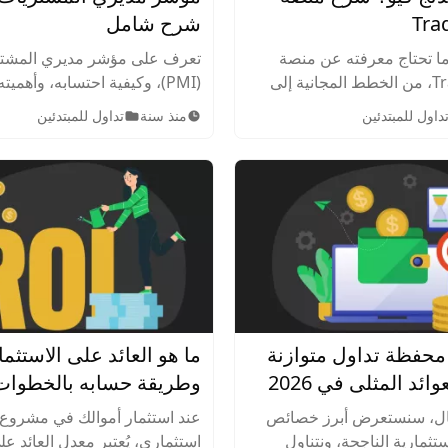
Tra
شرح شامل
 تحتاج معرفته عن منصة
تعرف على مؤشر مديري المشت
TradingView، من الخطط المجانية إلى
(PMI)، وكيفية احتسابه، وأهمي
فوعة، وكيفية استخدامها،
الاقتصاد. اكتشف مزاياه وعيوبه، 
داول للمبتدئين
منذ سنة
تداول للمبتدئين
توفرة، وخيارات التداول، وأهم
على القرارات المالية والاستثماري
ئعة للمبتدئين والمحترفين.
المزيد الآن!
 محفظة تداول متوازنة
ائد المثلى في 2026
وطريقة حسابه بالخطوات
قال، سنستعرض أبرز خصائص
عند استثمار أموالك في مشروع 
تثمارية الناجحة، ونتناول
استثماري، يُعتبر معدل العائد عل