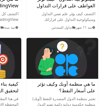
العواطف على قرارات التداول
dingView
اكتشف كيف يؤثر علم نفس التداول
اكتشف كل ما
وسيكولوجية التداول على قراراتك
الاستثمارية، وكيف يساعدك التحكم في
الباقات المد
منذ 11 شهر
تداول للمبتدئين
منذ سنة
ت
التداول العاطفي على تجنّب الأخطاء
والميزات الم
وتحقيق النجاح.
الأسئلة الشا
ما هي منظمة أوبك وكيف تؤثر
كيفية بناء
على أسعار النفط؟
لتحقيق العو
تعتبر منظمة الدول المصدرة للنفط (أوبك)
في هذا الم
منظمة حكومية دولية دائمة تضم الدول
المحفظة الاس