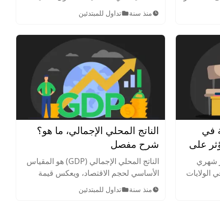
 الخسارة
وخاصة في سوق الأوراق المالية. تعرف
منذ سنة
تداول للمبتدئين
على العرض والطلب في التداول.
ة في
الناتج المحلي الإجمالي، ما هو؟
ؤثر على
شرح مفصل
ر شهري
الناتج المحلي الإجمالي (GDP) هو المقياس
 الولايات
الأساسي لحجم الاقتصاد، ويعكس قيمة
 معلومات
السلع والخدمات النهائية التي ينتجها اقتصاد
منذ سنة
تداول للمبتدئين
ت في سوق
الدولة خلال فترة معينة. تعرف عليه بشكل
ابق.
أفضل.