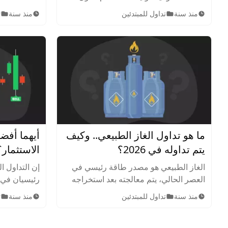
النامية المصدرة للنفط، تقوم بتنسيق
الخطوات الفع
منذ سنة
تداول للمبتدئين
منذ سنة
ت
وتوحيد السياسات النفطية للدول الأعضاء.
متوازنة، بال
تعرف عليها بشكل متعمق.
ينبغي تجنبها.
ما هو تداول الغاز الطبيعي.. وكيف
أيهما أفضل
يتم تداوله في 2026؟
الاستثمار؟
الغاز الطبيعي هو مصدر طاقة رئيسي في
إن التداول ا
العصر الحالي، يتم معالجته بعد استخراجه
رئيسيان في ا
من الحقول البرية أو البحرية أو الصحراوية.
أهداف واستر
منذ سنة
تداول للمبتدئين
منذ سنة
ت
اعرف كيف يمكن تداول الغاز الطبيعي.
الفارق بينه
بنفسك.