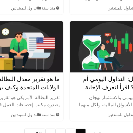
الة لبناء محفظة تداول
أداة مهمة لتحديد مقدار الربح أو
داول للمبتدئين
منذ سنة
تداول للمبتدئين
إضافة إلى الأخطاء الشائعة التي
الناتجة عن هذا الاستثمار.
: التداول اليومي أم
ما هو تقرير معدل البطال
 اقرأ لتعرف الإجابة
الولايات المتحدة وكيف ي
قرارات التداول؟
ليومي والاستثمار نهجان
تقرير البطالة الأمريكي هو تقري
لأسواق المالية، ولكل منهما
يصدره مكتب إحصاءات العمل في
اتيجيات مميزة. تعرف على
المتحدة، حيث يقدم هذا التقرير
داول للمبتدئين
منذ سنة
تداول للمبتدئين
ما وقرر الطريق الذي ستسلكه
حول معدلات البطالة والتغيرا
العمل الأمريكي خلال الشهر الس