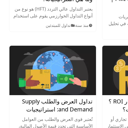
يعتبر التداول عالي التردد (HFT) هو نوع من
أنواع التداول الخوارزمي يقوم على استخدام
ريات
تقنيات متطورة وأجهزة كمبيوتر فائقة
ته في تحليل
منذ سنة
تداول للمبتدئين
السرعة لتنفيذ عدد كبير من المعاملات في
وتأثيره
فترة زمنية قصيرة.
ة. اقرأ
ما هو العائد على الاستثمار ROI ؟
تداول العرض والطلب Supply
؟
and Demand: استراتيجيات
فعالة للمبتدئين والمحترفين
تجاري أو
تُعتبر قوى العرض والطلب من العوامل
ى الاستثمار
الأساسية التي تحدد قيمة الأصول المالية،