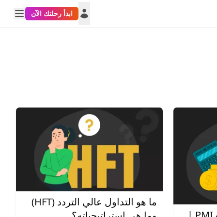
ابدأ رحلتك الآن
ما هو التداول عالي التردد (HFT)
مؤشر مديري المشتريات PMI |
وما هي استراتيجياته؟