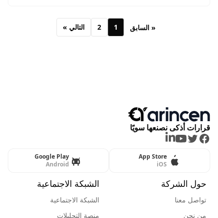
عقوله٫ فما هي وكيف يمكن شرائها وما هي شرعية تداولها؟
1
2
التالي »
« السابق
قرارات أذكى نصنعها سويًا
LinkedIn
Youtube
Twitter
Facebook
Google Play
App Store
Android
iOS
حول الشركة
الشبكة الاجتماعية
تواصل معنا
الشبكة الاجتماعية
من نحن
منصة التحليلات