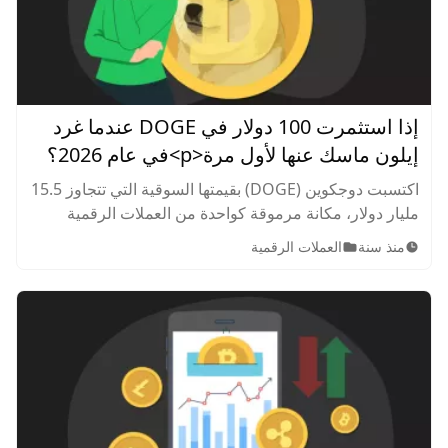
إذا استثمرت 100 دولار في DOGE عندما غرد
إيلون ماسك عنها لأول مرة<p>في عام 2026؟
كم</p>ستكون ثروتك اليوم؟
اكتسبت دوجكوين (DOGE) بقيمتها السوقية التي تتجاوز 15.5
مليار دولار، مكانة مرموقة كواحدة من العملات الرقمية
الأكثر شعبية. فماذا لو كنت قد استثمرت 100 دولار فيها عام
منذ سنة
العملات الرقمية
2019؟