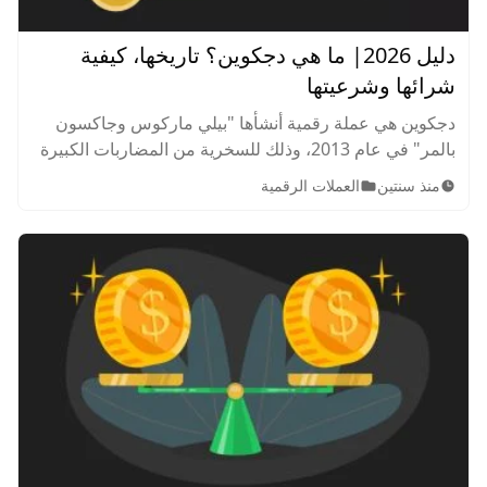
دليل 2026| ما هي دجكوين؟ تاريخها، كيفية
شرائها وشرعيتها
دجكوين هي عملة رقمية أنشأها "بيلي ماركوس وجاكسون
بالمر" في عام 2013، وذلك للسخرية من المضاربات الكبيرة
في سوق العملات الرقمية في ذلك الوقت. فكيف يمكنك
منذ سنتين
العملات الرقمية
تداولها؟