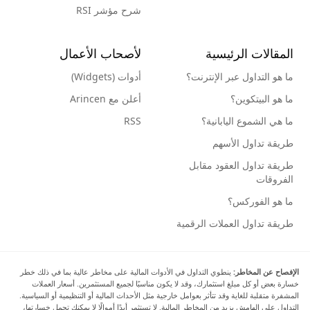
شرح مؤشر RSI
المقالات الرئيسية
لأصحاب الأعمال
ما هو التداول عبر الإنترنت؟
أدوات (Widgets)
ما هو البيتكوين؟
أعلن مع Arincen
ما هي الشموع اليابانية؟
RSS
طريقة تداول الأسهم
طريقة تداول العقود مقابل
الفروقات
ما هو الفوركس؟
طريقة تداول العملات الرقمية
الإفصاح عن المخاطر:
ينطوي التداول في الأدوات المالية على مخاطر عالية بما في ذلك خطر
خسارة بعض أو كل مبلغ استثمارك، وقد لا يكون مناسبًا لجميع المستثمرين. أسعار العملات
المشفرة متقلبة للغاية وقد تتأثر بعوامل خارجية مثل الأحداث المالية أو التنظيمية أو السياسية.
التداول على الهامش يزيد من المخاطر المالية. لا تستثمر أبدًا أموالًا لا يمكنك تحمل خسارتها،