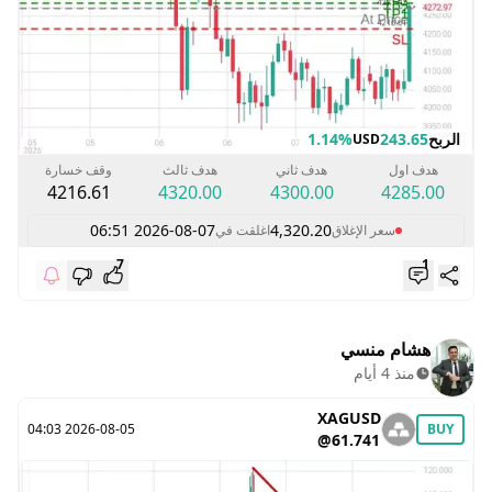
الربح
243.65
1.14%
USD
هدف اول
هدف ثاني
هدف ثالث
وقف خسارة
4216.61
4320.00
4300.00
4285.00
2026-08-07 06:51
4,320.20
سعر الإغلاق
اغلقت في
7
1
هشام منسي
منذ 4 أيام
XAGUSD
2026-08-05 04:03
BUY
@61.741