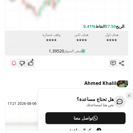
الربح
57.50
0.41%
النقاط
هدف اول
هدف ثاني
وقف خسارة
****
****
****
1.39520
سعر السوق
1
Ahmed Khalil
منذ يومين
هل تحتاج مساعدة؟
META
2026-08-06 17:21
نحن هنا لمساعدتك
تواصل معنا
مركز المساعدة