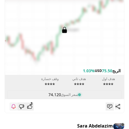
الربح
75.50
1.03%
USD
هدف اول
هدف ثاني
وقف خسارة
****
****
****
74.120
سعر السوق
3
Sara Abdelazim