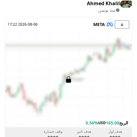
Ahmed Khalil
منذ يومين
META
2026-08-06 17:22
الربح
165.00
0.56%
USD
هدف اول
هدف ثاني
وقف خسارة