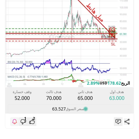
الربح
178.62
2.89%
USD
هدف اول
هدف ثاني
هدف ثالث
وقف خسارة
52.000
70.000
65.000
63.000
63.527
سعر السوق
1
2