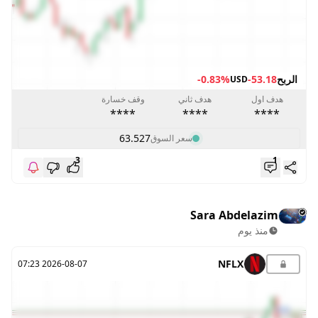
الربح
-53.18
-0.83%
USD
هدف اول
هدف ثاني
وقف خسارة
****
****
****
63.527
سعر السوق
3
1
Sara Abdelazim
منذ يوم
NFLX
2026-08-07 07:23