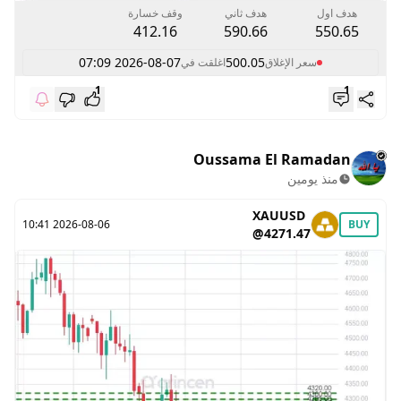
هدف اول
هدف ثاني
وقف خسارة
412.16
590.66
550.65
2026-08-07 07:09
500.05
سعر الإغلاق
اغلقت في
1
1
Oussama El Ramadan
منذ يومين
XAUUSD
2026-08-06 10:41
BUY
@4271.47