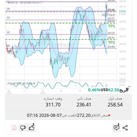
الربح
62.50
0.46%
USD
هدف اول
هدف ثاني
وقف خسارة
311.70
236.41
258.54
2026-08-07 07:16
272.20
سعر الإغلاق
اغلقت في
1
1