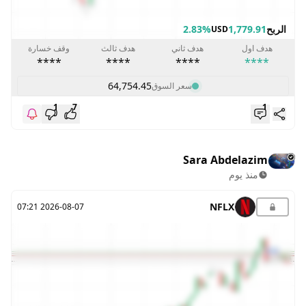
الربح
1,779.91
2.83%
USD
هدف اول
هدف ثاني
هدف ثالث
وقف خسارة
****
****
****
****
64,754.45
سعر السوق
1
7
1
Sara Abdelazim
منذ يوم
NFLX
2026-08-07 07:21