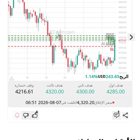
Skip to next slide page
الربح
243.65
1.14%
USD
هدف اول
هدف ثاني
هدف ثالث
وقف خسارة
4216.61
4320.00
4300.00
4285.00
2026-08-07 06:51
4,320.20
سعر الإغلاق
اغلقت في
4
1