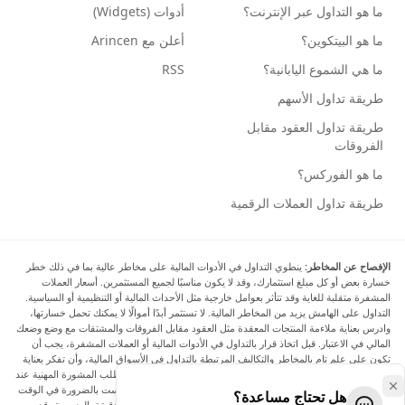
ما هو التداول عبر الإنترنت؟
أدوات (Widgets)
ما هو البيتكوين؟
أعلن مع Arincen
ما هي الشموع اليابانية؟
RSS
طريقة تداول الأسهم
طريقة تداول العقود مقابل
الفروقات
ما هو الفوركس؟
طريقة تداول العملات الرقمية
الإفصاح عن المخاطر:
ينطوي التداول في الأدوات المالية على مخاطر عالية بما في ذلك خطر
خسارة بعض أو كل مبلغ استثمارك، وقد لا يكون مناسبًا لجميع المستثمرين. أسعار العملات
المشفرة متقلبة للغاية وقد تتأثر بعوامل خارجية مثل الأحداث المالية أو التنظيمية أو السياسية.
التداول على الهامش يزيد من المخاطر المالية. لا تستثمر أبدًا أموالًا لا يمكنك تحمل خسارتها،
وادرس بعناية ملاءمة المنتجات المعقدة مثل العقود مقابل الفروقات والمشتقات مع وضع وضعك
المالي في الاعتبار. قبل اتخاذ قرار بالتداول في الأدوات المالية أو العملات المشفرة، يجب أن
تكون على علم تام بالمخاطر والتكاليف المرتبطة بالتداول في الأسواق المالية، وأن تفكر بعناية
في أهدافك الاستثمارية ومستوى خبرتك ورغبتك في المخاطرة، وأن تطلب المشورة المهنية عند
الحاجة. تود Arincen أن تذكرك بأن البيانات الواردة في هذا الموقع ليست بالضرورة في الوقت
هل تحتاج مساعدة؟
الفعلي وليست دقيقة. البيانات والأسعار الموجودة على الموقع ليست دقيقة بالضرورة وقد