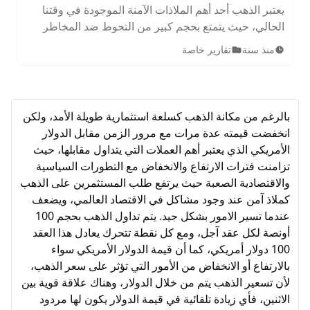
يعتبر الذهب أحد أهم الملاذات الآمنة الموجودة في وقتنا
الحالي، حيث يتمتع بحجم كبير من التحوط ضد المخاطر
خاصة في حالات الركود الاقتصادي. اعرف ما هي توقعات
منذ سنة
تقارير خاصة
الذهب خلال 2026 وحتى 2030.
بالرغم من مكانة الذهب كسلعة استثمارية طويلة الأمد، ولكن
انخفضت قيمته عدة مرات مع مرور الزمن مقابل الدولار
الأمريكي الذي يعتبر أهم العملات التي يتداول مقابلها، حيث
تزامنت فترات الارتفاع والانخفاض مع التطورات السياسية
والاقتصادية الصعبة حيث يرتفع طلب المستثمرين على الذهب
كملاذ آمن عند وجود مشاكل في الاقتصاد العالمي، ويضعف
عندما تسير الامور بشكل جيد. يتم تداول الذهب بحجم 100
أونصة لكل عقد آجل، ومع كل نقطة تتحرك يعادل هذا العقد
100 دولار أمريكي، كما أن قيمة الدولار الأمريكي سواء
بالارتفاع أو الانخفاض من الأمور التي تؤثر على سعر الذهب،
لأن تسعير الذهب يتم من خلال الدولار، وهناك علاقة قوية بين
الاثنين، فأي زيادة تلقائية في قيمة الدولار يكون لها مردود