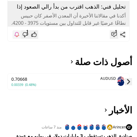
تحليل فني: الذهب اقترب من بدأ رالي الصعود إذا
تحقق هذا الشرط
أكدنا في مقالاتنا الأخيرة أن المعدن الأصفر كان حبيس
نطاقًا عرضيًا غير قابل للتداول بين مستويات 3975 - 4200.
وأشرنا...
1
1
أصول ذات صلة
AUDUSD
0.70668
0.00339
(0.48%)
Skip to next slide page
الأخبار
Arincen
منذ 7 ساعات
صناديق الذهب تستقطب 3 مليارات دولار في يوليو مع عودة