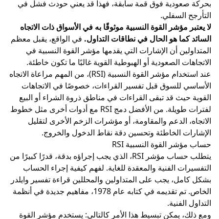
بحركة صعودية فوق قمة سابقة، فهذا قد يعني حودث فشل في
التأرجح السفلي.
لا يعتبر مؤشر القوة النسبية موثوقًا به في الأسواق ذات الاتجاه
السائد كما هو الحال في نطاقات التداول.
في الواقع، يقبل معظم
المتداولين أن الإشارات التي يقدمها مؤشر القوة النسبية في
الاتجاهات الصعودية أو الهبوطية القوية غالبًا ما تكون خاطئة.
عند استخدام مؤشر القوة النسبية (RSI)، من المهم مراعاة الاتجاه
الأساسي للسوق قبل تفسير القراءات، خصوصًا في الاتجاهات
القوية حيث قد تبقى القراءات في مناطق ذروة الشراء أو البيع
لفترات طويلة. من الأفضل دمج RSI مع أدوات أخرى مثل خطوط
الاتجاه، الدعم والمقاومة، أو مؤشرات الزخم الأخرى لتقليل
الإشارات الخاطئة وتحسين دقة نقاط الدخول والخروج.
حساب مؤشر القوة النسبية RSI
يتطلب حساب مؤشر RSI، الذي يجب إجراؤه بدقة، قدرًا كبيرًا من
التفسيرات الفنية والمعقدة للغاية. لفهم كيفية إجراء الحساب
بشكل كامل، يجب على المتداولين والمحللين قراءة تفسير وايلدر
الخاص. تم تقديمه في كتابه عام 1978، مفاهيم جديدة في أنظمة
التداول الفنية.
ومع ذلك، يمكن تبسيط هذا الأمر كالتالي: يستخدم مؤشر القوة