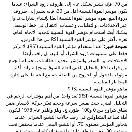
من 70، فإنه يشير بشكل عام إلى ظروف ذروة الشراء؛ عندما
يكون مؤشر القوة النسبية أقل من 30، فإنه يشير إلى ظروف
ذروة البيع. يقوم مؤشر القوة النسبية أيضًا بإنشاء إشارات تداول
عبر الاختلافات، والتقلبات، وعمليات الانتقال في خط الوسط.
يمكنك أيضًا استخدام مؤشر القوة النسبية لتحديد الاتجاه العام.
تعرف أكثر على مؤشر القوة النسبية RSI في هذا الدرس.
نصيحة خبير:
"عند استخدام مؤشر القوة النسبية (RSI)، لا تركز
فقط على مستويات ذروة الشراء أو البيع، بل راقب أيضًا
الاختلافات بين السعر والمؤشر لتحديد انعكاسات محتملة. الجمع
بين قراءة RSI والتحليل الفني العام للسوق يمنح إشارات أكثر
موثوقية لدخول أو الخروج من الصفقات، مع الحفاظ على إدارة
المخاطر المناسبة.
ما هو مؤشر القوة النسبية RSI؟
مؤشر القوة النسبية (RSI) يُعد واحدًا من أهم مؤشرات الزخم في
التحليل الفني، حيث يقيس سرعة وحجم تغيّر حركة الأسعار ضمن
نطاق يتراوح بين 0 و100. طوّره
ج. ويلز وايلدر
عام 1978 ليكون
أداة تساعد المتداولين في رصد حالات التشبع الشرائي عندما
يتجاوز المؤشر مستوى 70، أو التشبع البيعي عندما ينخفض تحت
مستوى 30، وهي مناطق غالبًا ما تسبق انعكاسات محتملة في