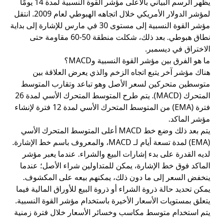
يظهر
الرسم البياني
بالأعلى مؤشر القوة النسبية لمدة 14 يومًا
لمؤشر الدولار الأمريكي خلال اتجاهه الهبوطي لعام 2009. انتقل
مؤشر القوة النسبية إلى مستوى 30 في مارس للإشارة إلى بداية
نطاق هبوطي. بعد ذلك، شكلت منطقة 50-60 مقاومة حتى
الاختراق في ديسمبر.
ما هو الفرق بين مؤشر القوة النسبية وMACD؟
هناك مؤشر آخر يتبع اتجاه الزخم والذي يعرض العلاقة بين
متوسطين متحركين لسعر الأصل وهو تباعد وتقارب المتوسط
المتحرك (MACD). يتم طرح المتوسط المتحرك الأسي لمدة 26
فترة (EMA) من المتوسط ​​المتحرك الأسي لمدة 12 فترة لإنشاء
مؤشر الماكد
.
يتم بعد ذلك وضع خط MACD أعلى المتوسط المتحرك الأسي
(EMA) لمدة تسعة أيام لـ MACD، والمعروف باسم خط الإشارة.
لديه القدرة على بدء إشارات البيع والشراء. عندما يعبر مؤشر
الماكد فوق خط الإشارة، يمكن للمتداولين شراء الأصل؛ عندما
ينخفض السعر إلى ما دون ذلك، يمكنهم بيعه على المكشوف.
يمكن تحديد حالة ذروة الشراء أو ذروة البيع للأوراق المالية فيما
يتعلق بمستويات الأسعار الأخيرة باستخدام مؤشر القوة النسبية.
يتم استخدام متوسط مكاسب وخسائر الأسعار خلال فترة زمنية