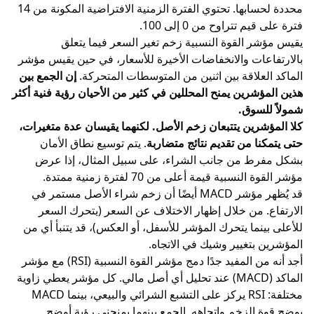
محددة لحسابها. تحتوي الفترة الزمنية الافتراضية المكونة من 14
فترة على قيم تتراوح من 0 إلى 100.
يقيس مؤشر القوة النسبية زخم تغير السعر فيما يتعلق
بالارتفاعات والانخفاضات الأخيرة للأسعار، في حين يقيس مؤشر
الماكد العلاقة بين اثنين من المتوسطات المتحركة.
إن الجمع بين
هذين المؤشرين يمنح المحللين في كثير من الأحيان رؤية فنية أكثر
شمولاً للسوق.
كلا المؤشرين يتتبعان زخم الأصل. لكنهما يقيسان عدة متغيرات،
حتى يتمكنا من تقديم نتائج متضاربة
. يتم توسيع نطاق الأمان
بشكل مفرط من جانب الشراء، على سبيل المثال، إذا عرض
مؤشر القوة النسبية قيمة أعلى من 70 لفترة زمنية ممتدة.
قد يُظهر مؤشر MACD أيضًا أن زخم شراء الأصل مستمر في
الارتفاع. من خلال إظهار الاختلاف عن السعر (يتحرك السعر
للأعلى بينما يتحرك المؤشر للأسفل، أو العكس)، قد يتنبأ أي من
المؤشرين بتغيير وشيك في الاتجاه.
أجد أنه من المفيد جدًا دمج مؤشر القوة النسبية (RSI) مع مؤشر
الماكد (MACD) عند تحليل أي أصل مالي. كل مؤشر يعطي زاوية
مختلفة: RSI يركز على التشبع الشرائي والبيعي، بينما MACD
يوضح قوة الزخم واتجاهه. الجمع بينهما يمنحني رؤية أوضح