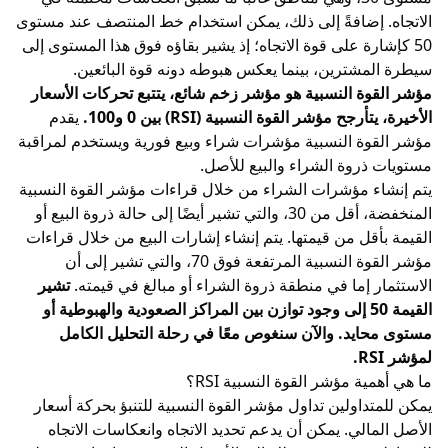
الاتجاه. إضافةً إلى ذلك، يمكن استخدام خط المنتصف عند مستوى
50 كإشارة على قوة الاتجاه؛ إذ يشير بقاؤه فوق هذا المستوى إلى
سيطرة المشترين، بينما يعكس هبوطه دونه قوة البائعين.
مؤشر القوة النسبية هو مؤشر زخم شائع، يتتبع تحركات الأسعار
الأخيرة، يتأرجح مؤشر القوة النسبية (RSI) بين 0 و100.
يقدم
مؤشر القوة النسبية مؤشرات شراء وبيع فورية ويستخدم لمراقبة
مستويات ذروة الشراء والبيع للأصل.
يتم إنشاء مؤشرات الشراء من خلال قراءات مؤشر القوة النسبية
المنخفضة، أقل من 30، والتي تشير أيضًا إلى حالة ذروة البيع أو
القيمة بأقل من قيمتها. يتم إنشاء إشارات البيع من خلال قراءات
مؤشر القوة النسبية المرتفعة فوق 70، والتي تشير إلى أن
الاستثمار إما في منطقة ذروة الشراء أو مبالغ في قيمته.
تشير
القيمة 50 إلى وجود توازن بين المراكز الصعودية والهبوطية أو
مستوى محايد. والآن سنغوص معًا في رحلة التحليل الكامل
لمؤشر RSI.
ما هي أهمية مؤشر القوة النسبية RSI؟
يمكن للمتداولين تداول مؤشر القوة النسبية للتنبؤ بحركة أسعار
الأصل المالي. يمكن أن يدعم تحديد الاتجاه وانعكاسات الاتجاه