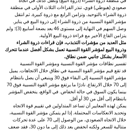
في منطقة ذروة الشراء (ذروة البيع) وتظل كذلك في اتجاه
صعودي (هبوطي) قوي. تنذر القراءات الثلاث الأولى في منطقة
ذروة الشراء بالتوحيد. وتزامن الرابع مع ذروة كبيرة. ثم انتقل
مؤشر القوة النسبية من ذروة الشراء إلى ذروة البيع في يناير.
وصل السهم في النهاية إلى مستوى 46 بعد بضعة أسابيع (3)؛ ولم
يتزامن القاع الأخير مع قراءة ذروة البيع الأولية.
مثل العديد من مؤشرات التذبذب، فإن قراءات ذروة الشراء
وذروة البيع لمؤشر القوة النسبية تعمل بشكل أفضل عندما تتحرك
الأسعار بشكل جانبي ضمن نطاق.
تفسير نطاقات مؤشر القوة النسبية ومؤشر القوة النسبية
قد تقع قيم مؤشر القوة النسبية في نطاق خلال الاتجاهات. يميل
مؤشر القوة النسبية إلى البقاء فوق 30 وينبغي أن يصل بانتظام
إلى 70 خلال الارتفاع. نادرًا ما يرتفع مؤشر القوة النسبية فوق 70
بينما يكون السوق في حالة انخفاض. في الواقع، ينخفض المؤشر
بانتظام إلى أقل من 30 أو أقل.
يمكن لهذه المعايير أن تساعد المتداولين في تقييم قوة الاتجاه
وتحديد الانعكاسات المحتملة. إذا لم يتمكن مؤشر القوة النسبية،
خلال الاتجاه الصعودي، من الوصول إلى 70 على عدة تحركات
متتالية للسعر ولكنه انخفض بعد ذلك إلى ما دون 30، فقد ضعف