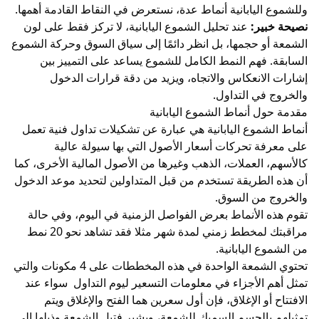
وللشموع اليابانية أنماط عدة، نستعرض في النقاط القادمة أهمها.
نصيحة خبير:
عند تحليل الشموع اليابانية، لا تركز فقط على لون
الشمعة أو حجمها، بل انظر دائمًا إلى سياق السوق وحركة الشموع
السابقة. فهم النمط الكامل للشموع يساعد على التمييز بين
إشارات الانعكاس والاتجاه، ويزيد من دقة قرارات الدخول
والخروج في التداول.
مقدمة حول أنماط الشموع اليابانية
أنماط
الشموع اليابانية
هي عبارة عن تشكيلات تداول فنية تعمل
على معرفة تحركات أسعار
الأصول
التي بها سيولة عالية
كالأسهم
،
العملات
،
الذهب
وغيرها من الأصول المالية الأخرى، كما
أن هذه الطريقة تستخدم من قبل المتداولين لتحديد موعد الدخول
والخروج من السوق.
تقوم هذه الأنماط بعرض الفواصل الزمنية في اليوم، وفي حالة
مراقبتك لمخطط زمني لمدة شهر مثلا فقد تشاهد نحو 20 نمط
من الشموع اليابانية.
تحتوي الشمعة الواحدة في هذه المخططات على 4 مكونات والتي
تمثل أهم الأجزاء في معلومات التسعير ليوم التداول سواء عند
الافتتاح أو الإغلاق، فإن أول سعرين هما الفتح والإغلاق ويتم
تمثيلهم بالجسم السميك للشمعة، ويشير فتيل الشمعة وذيلها إلى