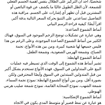
شخصيًا، أجد أن التركيز على الظلال بنفس أهمية الجسم الفعلي
للشمعة، لأن الظل الطويل غالبًا ما يكشف عن قوة البائعين أو
المشترين قبل أن تظهر أي إشارات على الجسم. مراقبة هذه
التفاصيل تساعدني على التنبؤ بحركة السعر التالية بدقة أكبر.
اقرأ أيضًا:
كيفية قراءة الرسم البياني
أنماط الشموع الصاعدة:
وهي عبارة عن تشكيلات توضح الزخم الموجود في السوق، فهناك
الكثير من أنماط الشموع الصاعدة الموجودة، وعلى الرغم من هذا
فليس جميعها لها شعبية كبيرة، ومن بين هذه الأنواع، نجمة
الصباح، وشمعة الهرمي الصعودية، وشمعة الطفل.
أنماط الشموع الهابطة:
تشير أنماط هذه الشموع إلى الوقت الذي تسيطر فيه عمليات
البيع على المتداولين في السوق، فهذه الأنواع تستخدم بشكل أكبر
من قبل المتدولين المبتدئين في السوق وأيضًا المحترفين ولكن
بصورة أقل، ومن بين أنواع الشموع الهابطة: نموذج نجمة السماء،
شمعة الشهب، نموذج السحابة القاتمة، نموذج شمعة صليب هرمي
الهبوطي.
أنماط الشموع الإنعكاسية:
هو عبارة عن نمط قصير أو متوسط المدى يكون في الاتجاه