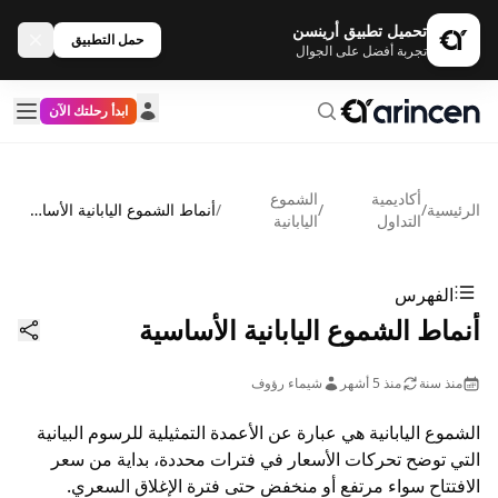
تحميل تطبيق أرينسن
حمل التطبيق
تجربة أفضل على الجوال
ابدأ رحلتك الآن
أكاديمية
الشموع
الرئيسية
/
/
/
أنماط الشموع اليابانية الأساسية
التداول
اليابانية
الفهرس
أنماط الشموع اليابانية الأساسية
منذ سنة
منذ 5 أشهر
شيماء رؤوف
الشموع اليابانية هي عبارة عن الأعمدة التمثيلية للرسوم البيانية
التي توضح تحركات الأسعار في فترات محددة، بداية من سعر
الافتتاح سواء مرتفع أو منخفض حتى فترة الإغلاق السعري.