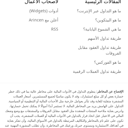
المقالات الرئيسية
لأصحاب الأعمال
ما هو التداول عبر الإنترنت؟
أدوات (Widgets)
ما هو البيتكوين؟
أعلن مع Arincen
ما هي الشموع اليابانية؟
RSS
طريقة تداول الأسهم
طريقة تداول العقود مقابل
الفروقات
ما هو الفوركس؟
طريقة تداول العملات الرقمية
الإفصاح عن المخاطر:
ينطوي التداول في الأدوات المالية على مخاطر عالية بما في ذلك خطر
خسارة بعض أو كل مبلغ استثمارك، وقد لا يكون مناسبًا لجميع المستثمرين. أسعار العملات
المشفرة متقلبة للغاية وقد تتأثر بعوامل خارجية مثل الأحداث المالية أو التنظيمية أو السياسية.
التداول على الهامش يزيد من المخاطر المالية. لا تستثمر أبدًا أموالًا لا يمكنك تحمل خسارتها،
وادرس بعناية ملاءمة المنتجات المعقدة مثل العقود مقابل الفروقات والمشتقات مع وضع وضعك
المالي في الاعتبار. قبل اتخاذ قرار بالتداول في الأدوات المالية أو العملات المشفرة، يجب أن
تكون على علم تام بالمخاطر والتكاليف المرتبطة بالتداول في الأسواق المالية، وأن تفكر بعناية
في أهدافك الاستثمارية ومستوى خبرتك ورغبتك في المخاطرة، وأن تطلب المشورة المهنية عند