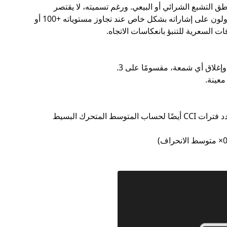
ق التشبع الشرائي أو البيعي. ورغم تسميته، لا يقتصر
استخدامه على السلع فقط، بل يُطبق أيضًا في أسواق الأسهم والعملات. يعتمد المتداولون على إشاراته بشكل خاص عند تجاوز مستوياته +100 أو
إغلاق أي شمعة، مقسومًا على 3.
معينة.
يعتمد هذا المثال على حساب مؤشر قناة السلع (CCI) لمدة 20 فترة. يتم استخدام عدد فترات CCI أيضًا لحساب المتوسط ​​المتحرك البسيط