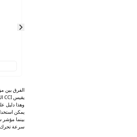
slide page
الفرق بين م
يقي
وهذا دليل عل
يمكن استخدام مؤشر قناة 
بينما مؤشر س
سرعة تحرك ا