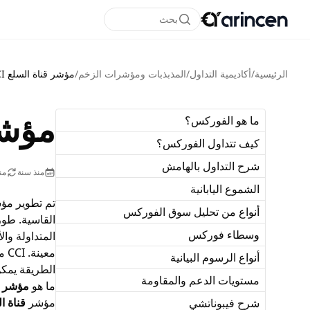
بحث
الرئيسية
/
أكاديمية التداول
/
المذبذبات ومؤشرات الزخم
/
مؤشر قناة السلع CCI
مؤشر 
ما هو الفوركس؟
كيف تتداول الفوركس؟
شرح التداول بالهامش
منذ سنة
منذ 5
الشموع اليابانية
أنواع من تحليل سوق الفوركس
القاسية. طور لامبرت في الأصل CCI لتحديد الت
وسطاء فوركس
المتداولة
و
ال
مع
أنواع الرسوم البيانية
الطريقة يمكن استخدام CCI لتحديد 
مستويات الدعم والمقاومة
ما هو
مؤشر قنا
مؤشر
قناة الس
شرح فيبوناتشي