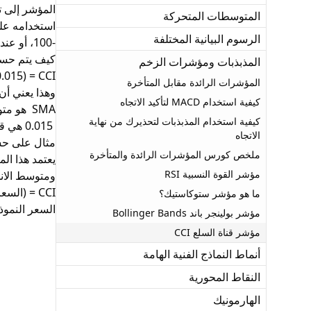
المؤشر إلى ت
المتوسطات المتحركة
الرسوم البيانية المختلفة
-100، أو عند تقاطع السعر مع خط الصفر، كما يمكن الاستفادة منه في رصد الانحرافات السعرية للتنبؤ بانعكاسات الاتجاه.
كيف يتم حساب
المذبذبات ومؤشرات الزخم
CCI = (0.015* الإنحراف المعياري) / (السعر النموذجي- SMA)
المؤشرات الرائدة مقابل المتأخرة
وهذا يعني أن
كيفية استخدام MACD لتأكيد الاتجاه
SMA هو
مت
كيفية استخدام المذبذبات لتحذيرك من نهاية
0.015 هي قيمة ثابتة.
الاتجاه
مثال على ح
ملخص كورس المؤشرات الرائدة والمتأخرة
مؤشر القوة النسبية RSI
ومتوسط ​​الا
CCI = (السعر النموذجي - المتوسط ​​المتحرك البسيط لـ 20 فترة لأخذ الربح) / (0.015× متوسط ​​الانحراف)
ما هو مؤشر ستوكاستيك؟
السعر النموذجي (TP) = (أعلى سعر + أدنى 
مؤشر بولينجر باند Bollinger Bands
مؤشر قناة السلع CCI
أنماط النماذج الفنية الهامة
النقاط المحورية
الهارمونيك