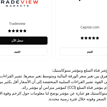
Tradeview
Skip to next 
Capital.com
سجل الآن
تقييم
تقييم
ؤشر قناة السلع ومؤشر ستوكاستيك:
س CCI الفرق بين تغير سعر الورقة المالية ومتوسط ​​تغير سعرها. تشير القراء
ى القوة. تشير القراءات السلبية المنخفضة إلى أن الأسعار أقل بكثير
السلع (CCI) كمؤشر متزامن أو مؤشر رائد.
توكاستيك هو عبارة عن مؤشر يوضح لنا معلومات حول الزخم وقوة الاتجا
لسعر وقوته خلال فترة زمنية محددة.