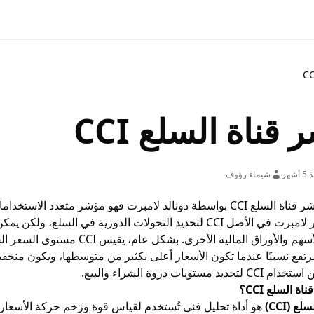
قناة السلع CCI
 أشهر
شيماء رؤوف
تم تطوير مؤشر قناة السلع CCI بواسطة دونالد لامبرت فهو مؤشر م
حولات الدورية في السلع، ولكن يمكن تطبيق المؤشر بنجاح على المؤشرات و
أسهم
والأوراق المالية الأخرى. بش
ينة. CCI مرتفع نسبيًا عندما تكون الأسعار أعلى بكثير من متوسطها، ويكون 
مستويات ذروة الشراء والبيع.
ة السلع CCI؟
لع (CCI)
هو أداة تحليل فني تُستخدم لقياس قوة وزخم حركة الأسعار، 