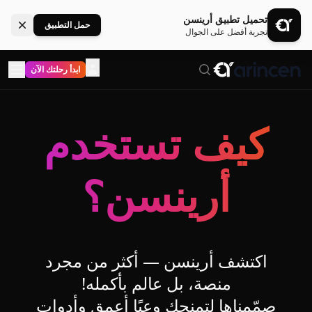
تحميل تطبيق أرينسن
حمل التطبيق
تجربة أفضل على الجوال
ابدأ رحلتك الآن
كيف تستخدم
أرينسن؟
اكتشف أرينسن — أكثر من مجرد
منصة، بل عالم بأكمله!
صمّمناها لتمنحك وعيًا أعمق وأدوات