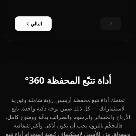
التالي
أداة تتبّع المحفظة 360°
تمنحك أداة تتبع محفظة أرينسن رؤية شاملة وفورية
لاستثماراتك — كل ذلك ضمن لوحة ذكية واحدة. تابِع
الأرباح والخسائر والرسوم والضرائب بدقّة ووضوح كامل.
فالتحكّم بالثروة يجب أن يكون أذكى وأكثر شفافية
وسهولة. مرّر للأسفل لاستكشاف كيفية استخدام أداة تتبع