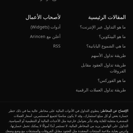
المقالات الرئيسية
لأصحاب الأعمال
ما هو التداول عبر الإنترنت؟
أدوات (Widgets)
ما هو البيتكوين؟
أعلن مع Arincen
ما هي الشموع اليابانية؟
RSS
طريقة تداول الأسهم
طريقة تداول العقود مقابل
الفروقات
ما هو الفوركس؟
طريقة تداول العملات الرقمية
الإفصاح عن المخاطر:
ينطوي التداول في الأدوات المالية على مخاطر عالية بما في ذلك خطر
خسارة بعض أو كل مبلغ استثمارك، وقد لا يكون مناسبًا لجميع المستثمرين. أسعار العملات
المشفرة متقلبة للغاية وقد تتأثر بعوامل خارجية مثل الأحداث المالية أو التنظيمية أو السياسية.
التداول على الهامش يزيد من المخاطر المالية. لا تستثمر أبدًا أموالًا لا يمكنك تحمل خسارتها،
وادرس بعناية ملاءمة المنتجات المعقدة مثل العقود مقابل الفروقات والمشتقات مع وضع وضعك