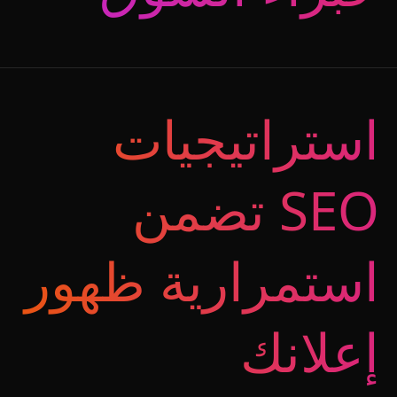
استراتيجيات
SEO تضمن
استمرارية ظهور
إعلانك