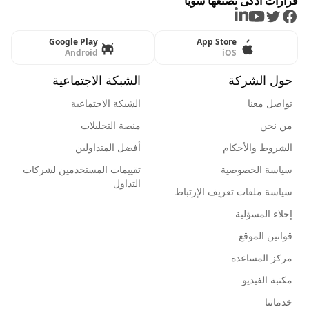
قرارات أذكى نصنعها سويًا
LinkedIn
Youtube
Twitter
Facebook
Google Play
App Store
Android
iOS
حول الشركة
الشبكة الاجتماعية
تواصل معنا
الشبكة الاجتماعية
من نحن
منصة التحليلات
الشروط والأحكام
أفضل المتداولين
سياسة الخصوصية
تقييمات المستخدمين لشركات
التداول
سياسة ملفات تعريف الإرتباط
إخلاء المسؤلية
قوانين الموقع
مركز المساعدة
مكتبة الفيديو
خدماتنا