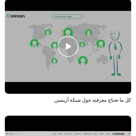
كل ما تحتاج معرفته حول شبكة أرينسن