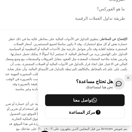
ما هو الفوركس؟
طريقة تداول العملات الرقمية
الإفصاح عن المخاطر:
ينطوي التداول في الأدوات المالية على مخاطر عالية بما في ذلك خطر
خسارة بعض أو كل مبلغ استثمارك، وقد لا يكون مناسبًا لجميع المستثمرين. أسعار العملات
المشفرة متقلبة للغاية وقد تتأثر بعوامل خارجية مثل الأحداث المالية أو التنظيمية أو السياسية.
التداول على الهامش يزيد من المخاطر المالية. لا تستثمر أبدًا أموالًا لا يمكنك تحمل خسارتها،
وادرس بعناية ملاءمة المنتجات المعقدة مثل العقود مقابل الفروقات والمشتقات مع وضع وضعك
المالي في الاعتبار. قبل اتخاذ قرار بالتداول في الأدوات المالية أو العملات المشفرة، يجب أن
تكون على علم تام بالمخاطر والتكاليف المرتبطة بالتداول في الأسواق المالية، وأن تفكر بعناية
في أهدافك الاستثمارية ومستوى خبرتك ورغبتك في المخاطرة، وأن تطلب المشورة المهنية عند
الحاجة. تود Arincen أن تذكرك بأن البيانات الواردة في هذا الموقع ليست بالضرورة في الوقت
هل تحتاج مساعدة؟
الفعلي وليست دقيقة. البيانات والأسعار الموجودة على الموقع ليست دقيقة بالضرورة وقد
نحن هنا لمساعدتك
تختلف عن السعر الفعلي في أي سوق معينة، مما يعني أن الأسعار إرشادية وغير مناسبة
لأغراض التداول.
تواصل معنا
لن يتحمل Arincen وأي مزود للبيانات الواردة في هذا الموقع المسؤولية عن أي خسارة أو ضرر
نتيجة لتداولك، أو اعتمادك على المعلومات الواردة في هذا الموقع. يحظر استخدام أو تخزين أو
مركز المساعدة
إعادة إنتاج أو عرض أو تعديل أو نقل أو توزيع البيانات الموجودة في هذا الموقع دون الحصول
على إذن كتابي صريح مسبق من Arincen و/أو مزود البيانات. جميع حقوق الملكية الفكرية
محفوظة من قبل مقدمي الخدمة و/أو البورصة التي تقدم البيانات الواردة في هذا الموقع. قد
يتم تعويض Arincen من قبل المعلنين الذين يظهرون على الموقع، بناءً على تفاعلك مع