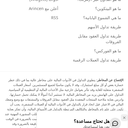
ما هو البيتكوين؟
أعلن مع Arincen
ما هي الشموع اليابانية؟
RSS
طريقة تداول الأسهم
طريقة تداول العقود مقابل
الفروقات
ما هو الفوركس؟
طريقة تداول العملات الرقمية
الإفصاح عن المخاطر:
ينطوي التداول في الأدوات المالية على مخاطر عالية بما في ذلك خطر
خسارة بعض أو كل مبلغ استثمارك، وقد لا يكون مناسبًا لجميع المستثمرين. أسعار العملات
المشفرة متقلبة للغاية وقد تتأثر بعوامل خارجية مثل الأحداث المالية أو التنظيمية أو السياسية.
التداول على الهامش يزيد من المخاطر المالية. لا تستثمر أبدًا أموالًا لا يمكنك تحمل خسارتها،
وادرس بعناية ملاءمة المنتجات المعقدة مثل العقود مقابل الفروقات والمشتقات مع وضع وضعك
المالي في الاعتبار. قبل اتخاذ قرار بالتداول في الأدوات المالية أو العملات المشفرة، يجب أن
تكون على علم تام بالمخاطر والتكاليف المرتبطة بالتداول في الأسواق المالية، وأن تفكر بعناية
في أهدافك الاستثمارية ومستوى خبرتك ورغبتك في المخاطرة، وأن تطلب المشورة المهنية عند
الحاجة. تود Arincen أن تذكرك بأن البيانات الواردة في هذا الموقع ليست بالضرورة في الوقت
هل تحتاج مساعدة؟
الفعلي وليست دقيقة. البيانات والأسعار الموجودة على الموقع ليست دقيقة بالضرورة وقد
نحن هنا لمساعدتك