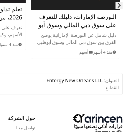
تعلم تداو
Skip to next slide page
البورصة الإمارات، دليلك للتعرف
2026، من الصفر للإحتراف
على سوق دبي المالي وسوق أبو
تعرف على أ
ظبي للأوراق المالية
الأسهم، وكيف
دليل شامل عن البورصة الإماراتية يوضح
وإدارة المخ
الفرق بين سوق دبي المالي وسوق أبوظبي
منذ 4 سنوات
الاستراتيجيا
للأوراق المالية، أهم الشركات المدرجة،
منذ 4 أشهر
أسهم
سوق الأسهم
الأصول المتاحة، ساعات التداول، وخطوات
الاستثمار للمبتدئين.
العنوان:
Entergy New Orleans LLC
القطاع:
حول الشركة
قرارات أذكى نصنعها سويًا
تواصل معنا