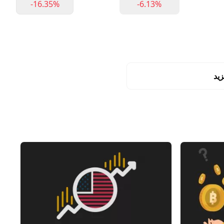
-16.35%
-6.13%
زيد