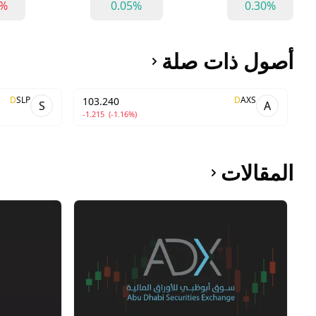
5%
0.05%
0.30%
أصول ذات صلة
D
SLP
D
AXS
103.240
S
A
-1.215
(-1.16%)
المقالات