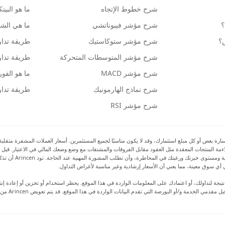
شرح خطوط الإتجاه
ما هو البيت
؟
شرح مؤشر فيبوناتشي
ما هي الشمو
ش؟
شرح مؤشر ستوكاستيك
طريقة تداو
شرح مؤشر المتوسطات المتحركة
طريقة تداو
شرح مؤشر MACD
ما هو الف
شرح نماذج الهارمونيك
طريقة تداو
شرح مؤشر RSI
بعض أو كل مبلغ استثمارك، وقد لا يكون مناسبًا لجميع المستثمرين. أسعار العملات المشفرة متقلبة للغا
 ملاءمة المنتجات المعقدة مثل العقود مقابل الفروقات والمشتقات مع وضع وضعك المالي في الاعتبار. قبل 
بالمخاطر والتكاليف 
أي سوق معينة، مما يعني أن الأسعار إرشادية وغير مناسبة لأغراض التداول.
رة أو ضرر نتيجة لتداولك، أو اعتمادك على المعلومات الواردة في هذا الموقع. يحظر استخدام أو تخزين أو إعا