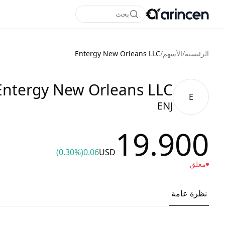
بحث
الرئيسية
/
الأسهم
/
Entergy New Orleans LLC
Entergy New Orleans LLC
E
ENJ
19.900
(0.30%)
0.06
USD
مغلق
نظرة عامة