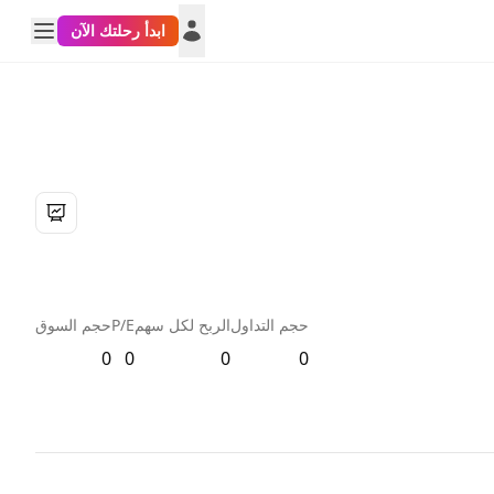
ابدأ رحلتك الآن
حجم التداول
الربح لكل سهم
P/E
حجم السوق
0
0
0
0