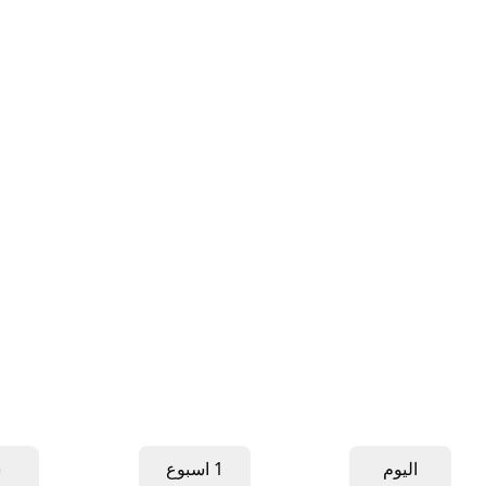
اليوم
1 اسبوع
ش