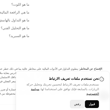
ما هو اللوت؟
ما هي الرافعة المالية
ما هو التداول بالهام
ما هو التحليل الفني؟
ما هو السبريد؟
الإفصاح عن المخاطر:
ينطوي التداول في الأدوات المالية على مخاطر عالية بما في ذلك خطر خسارة 
الهامش يزيد من المخاطر المالية. لا تستثمر أبدًا أموالًا لا يمكنك تحمل خسارتها، وادرس بعناية
نحن نستخدم ملفات تعريف الارتباط
البيانات والأسعار الموجودة على الموقع ليست دقيقة بالضرورة وقد تختلف عن السعر الفعلي في 
نستخدم ملفات تعريف الارتباط لتحسين تجربتك وتحليل حركة
الزيارات. بالمتابعة فإنك توافق على استخدامنا لها.
سياسة
لن يتحمل Arincen وأي مزود للبيانات الواردة في هذا الموقع المسؤولية عن أي خسا
الخصوصية
كتابي صريح مسبق من Arincen و/أو مزود البيانات. جميع حقوق الملكية الفكرية محفوظة من قبل مقدمي الخدمة و/أو البورصة التي تقدم البيانات الواردة في هذا الموقع. قد يتم تعويض Arincen من قبل المعلنين الذين يظهرون على الموقع، بناءً على تفاعلك مع الإعلانات أو المعلنين.
قبول
رفض