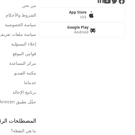
LinkedIn
Youtube
Twitter
Facebook
من نحن
App Store
الشروط والأحكام
iOS
سياسة الخصوصية
Google Play
Android
سياسة ملفات تعريف ا
إخلاء المسؤلية
قوانين الموقع
مركز المساعدة
مكتبة الفيديو
خدماتنا
برنامج الإحالة
حمِّل تطبيق Arincen
المصطلحات الرئ
ما هي النقطة؟