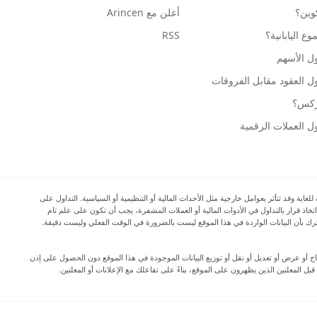
كوين؟
أعلن مع Arincen
ع اليابانية؟
RSS
ل الأسهم
ل العقود مقابل الفروقات
وركس؟
ل العملات الرقمية
ية وقد تتأثر بعوامل خارجية مثل الأحداث المالية أو التنظيمية أو السياسية. التداول على
اتخاذ قرار بالتداول في الأدوات المالية أو العملات المشفرة، يجب أن تكون على علم تام
المرتبطة بالتداول في الأسواق المالية، وأن تفكر بعناية في أهدافك الاستثمارية ومستوى خبرتك ورغبتك في المخاطرة، وأن تطلب المشورة المهنية عند الحاجة. تود Arincen أن تذكرك بأن البيانات الواردة في هذا الموقع ليست بالضرورة في الوقت الفعلي وليست دقيقة.
دة إنتاج أو عرض أو تعديل أو نقل أو توزيع البيانات الموجودة في هذا الموقع دون الحصول على إذن