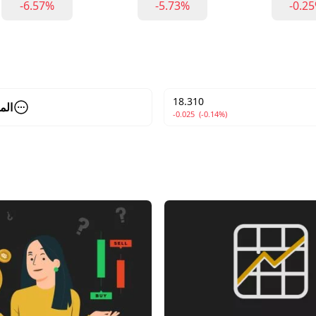
-6.57%
-5.73%
-0.2
18.310
الم
-0.025
(-0.14%)