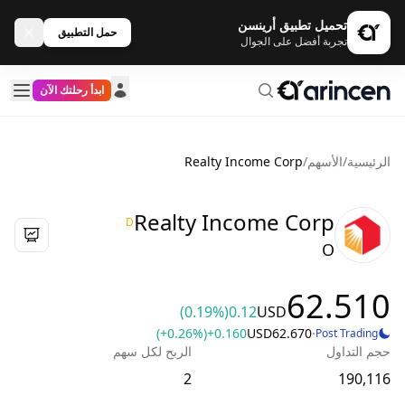
تحميل تطبيق أرينسن
حمل التطبيق
تجربة أفضل على الجوال
ابدأ رحلتك الآن
الرئيسية
/
الأسهم
/
Realty Income Corp
Realty Income Corp
D
O
62.510
(0.19%)
0.12
USD
(+0.26%)
+0.160
USD
62.670
·
Post Trading
حجم التداول
الربح لكل سهم
2
190,116