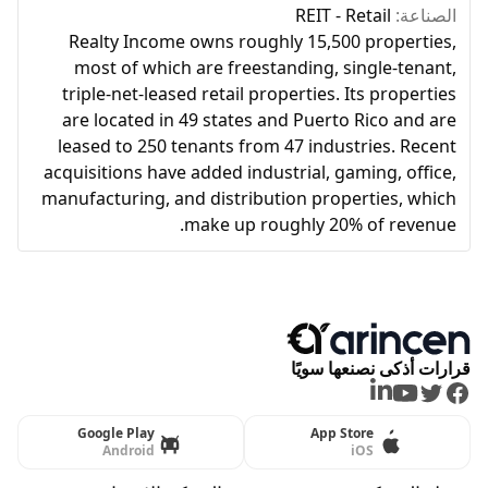
الصناعة:
REIT - Retail
Realty Income owns roughly 15,500 properties,
most of which are freestanding, single-tenant,
triple-net-leased retail properties. Its properties
are located in 49 states and Puerto Rico and are
leased to 250 tenants from 47 industries. Recent
acquisitions have added industrial, gaming, office,
manufacturing, and distribution properties, which
make up roughly 20% of revenue.
قرارات أذكى نصنعها سويًا
LinkedIn
Youtube
Twitter
Facebook
Google Play
App Store
Android
iOS