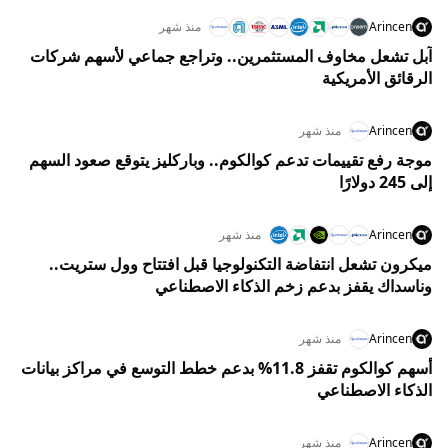
Arincen
منذ شهر
آبل تشعل مخاوف المستثمرين.. وتراجع جماعي لأسهم شركات
الرقائق الأمريكية
Arincen
منذ شهر
موجة رفع تقييمات تدعم كوالكوم.. وباركليز يتوقع صعود السهم
إلى 245 دولارًا
Arincen
منذ شهر
ميكرون تشعل انتفاضة التكنولوجيا قبل افتتاح وول ستريت..
وناسداك يقفز بدعم زخم الذكاء الاصطناعي
Arincen
منذ شهر
أسهم كوالكوم تقفز 11.8% بدعم خطط التوسع في مراكز بيانات
الذكاء الاصطناعي
Arincen
منذ شهر