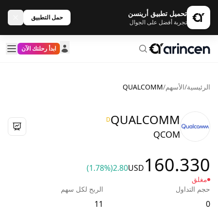
تحميل تطبيق أرينسن
حمل التطبيق
تجربة أفضل على الجوال
ابدأ رحلتك الآن
الرئيسية
/
الأسهم
/
QUALCOMM
QUALCOMM
D
QCOM
160.330
(1.78%)
2.80
USD
مغلق
حجم التداول
الربح لكل سهم
11
0