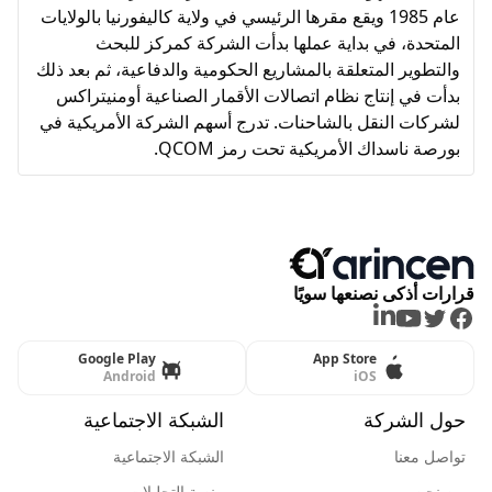
عام 1985 ويقع مقرها الرئيسي في ولاية كاليفورنيا بالولايات
المتحدة، في بداية عملها بدأت الشركة كمركز للبحث
والتطوير المتعلقة بالمشاريع الحكومية والدفاعية، ثم بعد ذلك
بدأت في إنتاج نظام اتصالات الأقمار الصناعية أومنيتراكس
لشركات النقل بالشاحنات. تدرج أسهم الشركة الأمريكية في
بورصة ناسداك الأمريكية تحت رمز QCOM.
قرارات أذكى نصنعها سويًا
LinkedIn
Youtube
Twitter
Facebook
Google Play
App Store
Android
iOS
حول الشركة
الشبكة الاجتماعية
تواصل معنا
الشبكة الاجتماعية
من نحن
منصة التحليلات