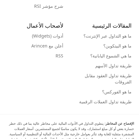
شرح مؤشر RSI
المقالات الرئيسية
لأصحاب الأعمال
ما هو التداول عبر الإنترنت؟
أدوات (Widgets)
ما هو البيتكوين؟
أعلن مع Arincen
ما هي الشموع اليابانية؟
RSS
طريقة تداول الأسهم
طريقة تداول العقود مقابل
الفروقات
ما هو الفوركس؟
طريقة تداول العملات الرقمية
الإفصاح عن المخاطر:
ينطوي التداول في الأدوات المالية على مخاطر عالية بما في ذلك خطر
خسارة بعض أو كل مبلغ استثمارك، وقد لا يكون مناسبًا لجميع المستثمرين. أسعار العملات
المشفرة متقلبة للغاية وقد تتأثر بعوامل خارجية مثل الأحداث المالية أو التنظيمية أو السياسية.