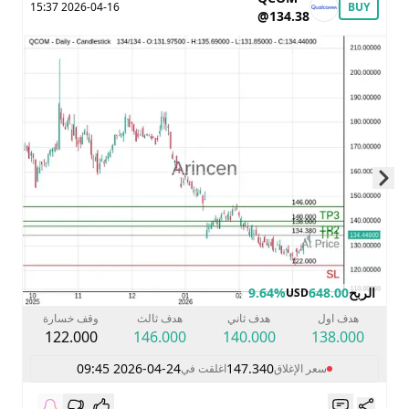
2026-04-16 15:37
BUY
@134.38
Skip to next slide page
الربح
648.00
9.64%
USD
هدف اول
هدف ثاني
هدف ثالث
وقف خسارة
122.000
146.000
140.000
138.000
2026-04-24 09:45
147.340
سعر الإغلاق
اغلقت في