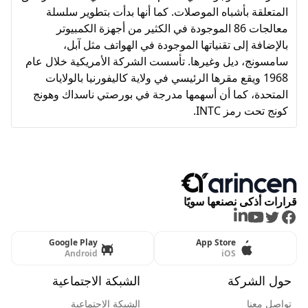
المتعلقة بأشباه الموصلات. كما أنها بدأت بتطوير سلسلة
معالجات 86 الموجودة في الكثير من أجهزة الكمبيوتر
بالإضافة إلى تقنياتها الموجودة في الهواتف مثل آبل،
سامسونج، ديل وغيرها. تأسست الشركة الأمريكية خلال عام
1968 ويقع مقرها الرئيسي في ولاية كاليفورنيا بالولايات
المتحدة، كما أن أسهمها مدرجة في بورصتي ناسداك وهونج
كونج تحت رمز INTC.
قرارات أذكى نصنعها سويًا
LinkedIn
Youtube
Twitter
Facebook
Google Play
App Store
Android
iOS
حول الشركة
الشبكة الاجتماعية
تواصل معنا
الشبكة الاجتماعية