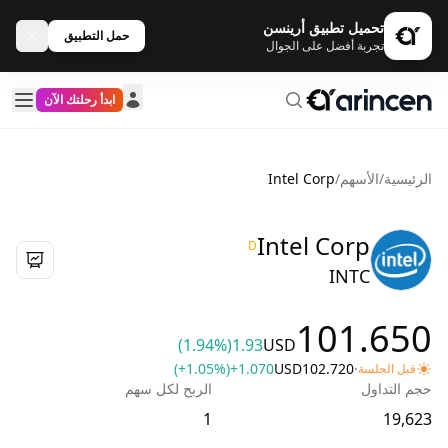
تحميل تطبيق أرينسن
حمل التطبيق
تجربة أفضل على الجوال
ابدأ رحلتك الآن
الرئيسية
/
الأسهم
/
Intel Corp
Intel Corp
D
INTC
101.650
(1.94%)
1.93
USD
(+1.05%)
+1.070
USD
102.720
·
قبل الجلسة
حجم التداول
الربح لكل سهم
1
19,623