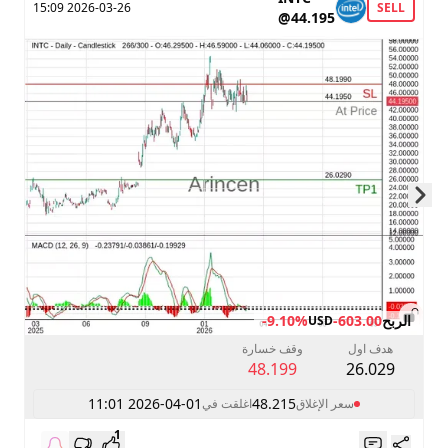
2026-03-26 15:09
SELL
@44.195
Skip to next slide page
الربح
-603.00
-9.10%
USD
هدف اول
وقف خسارة
48.199
26.029
2026-04-01 11:01
48.215
سعر الإغلاق
اغلقت في
1