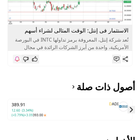
الاستثمار فى إنتل: الوقت المثالى لشراء أسهم
التكنولوجيا الرائدة
تُعد شركة إنتل، المعروفة برمز تداولها INTC في البورصة
الأمريكية، واحدة من أبرز الشركات الرائدة في مجال
تكنولوجيا المعلومات والشبكات...
أصول ذات صلة
D
ADI
389.91
12.60
(3.34%)
(+0.79%)
+3.09
393.00
Skip to next slide page