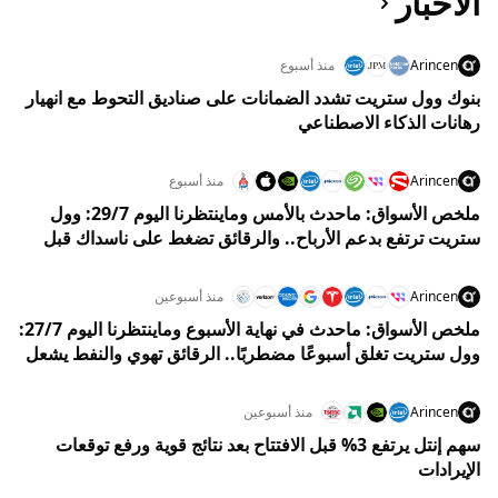
الأخبار
Arincen
منذ أسبوع
بنوك وول ستريت تشدد الضمانات على صناديق التحوط مع انهيار
رهانات الذكاء الاصطناعي
Arincen
منذ أسبوع
ملخص الأسواق: ماحدث بالأمس وماينتظرنا اليوم 29/7: وول
ستريت ترتفع بدعم الأرباح.. والرقائق تضغط على ناسداك قبل
قرار الفيدرالي
Arincen
منذ أسبوعين
ملخص الأسواق: ماحدث في نهاية الأسبوع وماينتظرنا اليوم 27/7:
وول ستريت تغلق أسبوعًا مضطربًا.. الرقائق تهوي والنفط يشعل
مخاوف الفائدة وسط ترقب قرار الفيدرالي
Arincen
منذ أسبوعين
سهم إنتل يرتفع 3% قبل الافتتاح بعد نتائج قوية ورفع توقعات
الإيرادات