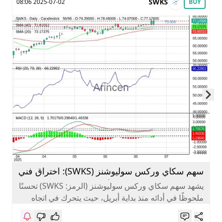
SWKS
2025-07-02 08:06
BUY
Skip to next slide page
سهم سكاي وركس سوليوشنز (SWKS): اختراق فني
يعزز فرص الصعود على الأجل القصير
يشهد سهم سكاي وركس سوليوشنز (الرمز: SWKS) تحسنًا
ملحوظًا في أدائه منذ بداية أبريل، حيث يتحرك في اتجاه
صاعد قصير...