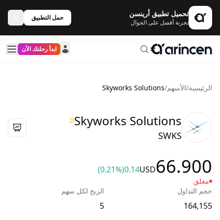
تحميل تطبيق أرينسن
حمل التطبيق
تجربة أفضل على الجوال
ابدأ رحلتك الآن
الرئيسية
/
الأسهم
/
Skyworks Solutions
Skyworks Solutions
D
SWKS
66.900
(0.21%)
0.14
USD
مغلق
حجم التداول
الربح لكل سهم
5
164,155