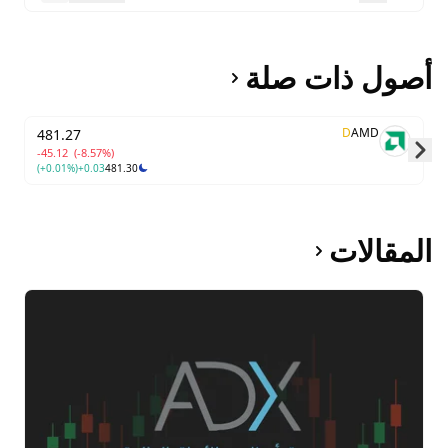
أصول ذات صلة
D
AMD
481.27
-45.12
(-8.57%)
(+0.01%)
+0.03
481.30
Skip to next slide page
المقالات