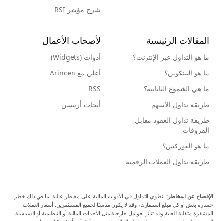
شرح مؤشر RSI
المقالات الرئيسية
لأصحاب الأعمال
ما هو التداول عبر الإنترنت؟
أدوات (Widgets)
ما هو البيتكوين؟
أعلن مع Arincen
ما هي الشموع اليابانية؟
RSS
طريقة تداول الأسهم
أبحاث أرينسن
طريقة تداول العقود مقابل
الفروقات
ما هو الفوركس؟
طريقة تداول العملات الرقمية
الإفصاح عن المخاطر:
ينطوي التداول في الأدوات المالية على مخاطر عالية بما في ذلك خطر
خسارة بعض أو كل مبلغ استثمارك، وقد لا يكون مناسبًا لجميع المستثمرين. أسعار العملات
المشفرة متقلبة للغاية وقد تتأثر بعوامل خارجية مثل الأحداث المالية أو التنظيمية أو السياسية.