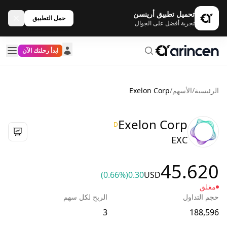
تحميل تطبيق أرينسن
حمل التطبيق
تجربة أفضل على الجوال
ابدأ رحلتك الآن
الرئيسية
/
الأسهم
/
Exelon Corp
Exelon Corp
D
EXC
45.620
(0.66%)
0.30
USD
مغلق
حجم التداول
الربح لكل سهم
3
188,596