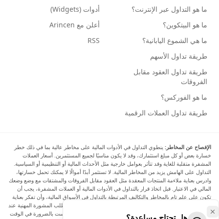
ما هو التداول عبر الإنترنت؟
أدوات (Widgets)
ما هو البيتكوين؟
أعلن مع Arincen
ما هي الشموع اليابانية؟
RSS
طريقة تداول الأسهم
طريقة تداول العقود مقابل
الفروقات
ما هو الفوركس؟
طريقة تداول العملات الرقمية
الإفصاح عن المخاطر:
ينطوي التداول في الأدوات المالية على مخاطر عالية بما في ذلك خطر
خسارة بعض أو كل مبلغ استثمارك، وقد لا يكون مناسبًا لجميع المستثمرين. أسعار العملات
المشفرة متقلبة للغاية وقد تتأثر بعوامل خارجية مثل الأحداث المالية أو التنظيمية أو السياسية.
التداول على الهامش يزيد من المخاطر المالية. لا تستثمر أبدًا أموالًا لا يمكنك تحمل خسارتها،
وادرس بعناية ملاءمة المنتجات المعقدة مثل العقود مقابل الفروقات والمشتقات مع وضع وضعك
المالي في الاعتبار. قبل اتخاذ قرار بالتداول في الأدوات المالية أو العملات المشفرة، يجب أن
تكون على علم تام بالمخاطر والتكاليف المرتبطة بالتداول في الأسواق المالية، وأن تفكر بعناية
في أهدافك الاستثمارية ومستوى خبرتك ورغبتك في المخاطرة، وأن تطلب المشورة المهنية عند
الحاجة. تود Arincen أن تذكرك بأن البيانات الواردة في هذا الموقع ليست بالضرورة في الوقت
هل تحتاج مساعدة؟