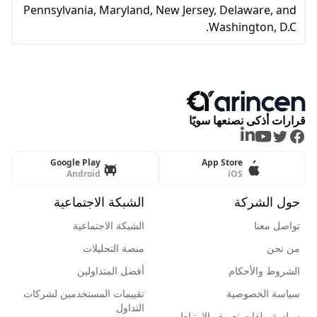
Pennsylvania, Maryland, New Jersey, Delaware, and
Washington, D.C.
قرارات أذكى نصنعها سويًا
LinkedIn
Youtube
Twitter
Facebook
Google Play
App Store
Android
iOS
حول الشركة
الشبكة الاجتماعية
تواصل معنا
الشبكة الاجتماعية
من نحن
منصة التحليلات
الشروط والأحكام
أفضل المتداولين
سياسة الخصوصية
تقييمات المستخدمين لشركات
التداول
سياسة ملفات تعريف الإرتباط