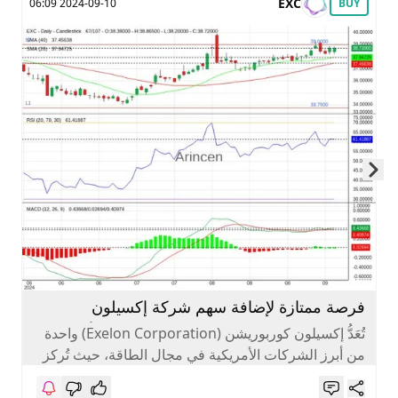
EXC
2024-09-10 06:09
BUY
Skip to next slide page
فرصة ممتازة لإضافة سهم شركة إكسيلون
كوربوريشن رائدة الطاقة المستدامة في الأسواق
تُعَدُّ إكسيلون كوربوريشن (Exelon Corporation) واحدة
من أبرز الشركات الأمريكية في مجال الطاقة، حيث تُركز
الأمريكية إلى محفظتك
على توفير الطاقة الكهربائية من...