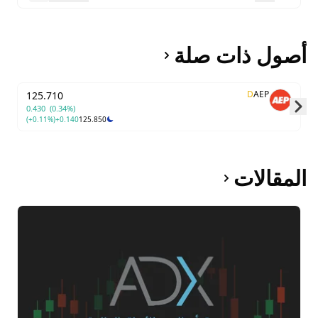
أصول ذات صلة
D
AEP
125.710
0.430
(0.34%)
(+0.11%)
+0.140
125.850
Skip to next slide page
المقالات