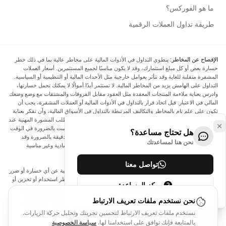
ما هو الفوركس؟
طريقة تداول العملات الرقمية
الإفصاح عن المخاطر:
ينطوي التداول في الأدوات المالية على مخاطر عالية بما في ذلك خطر
خسارة بعض أو كل مبلغ استثمارك، وقد لا يكون مناسبًا لجميع المستثمرين. أسعار العملات
المشفرة متقلبة للغاية وقد تتأثر بعوامل خارجية مثل الأحداث المالية أو التنظيمية أو السياسية.
التداول على الهامش يزيد من المخاطر المالية. لا تستثمر أبدًا أموالًا لا يمكنك تحمل خسارتها،
وادرس بعناية ملاءمة المنتجات المعقدة مثل العقود مقابل الفروقات والمشتقات مع وضع وضعك
المالي في الاعتبار. قبل اتخاذ قرار بالتداول في الأدوات المالية أو العملات المشفرة، يجب أن
تكون على علم تام بالمخاطر والتكاليف المرتبطة بالتداول في الأسواق المالية، وأن تفكر بعناية
في أهدافك الاستثمارية ومستوى خبرتك ورغبتك في المخاطرة، وأن تطلب المشورة المهنية عند
الحاجة. تود Arincen أن تذكرك بأن البيانات الواردة في هذا الموقع ليست بالضرورة في الوقت
هل تحتاج مساعدة؟
الفعلي وليست دقيقة. البيانات والأسعار الموجودة على الموقع ليست دقيقة بالضرورة وقد
نحن هنا لمساعدتك
تختلف عن السعر الفعلي في أي سوق معينة، مما يعني أن الأسعار إرشادية وغير مناسبة
لأغراض التداول.
تواصل معنا
لن يتحمل Arincen وأي مزود للبيانات الواردة في هذا الموقع المسؤولية عن أي خسارة أو ضرر
نتيجة لتداولك، أو اعتمادك على المعلومات الواردة في هذا الموقع. يحظر استخدام أو تخزين أو
مركز المساعدة
إعادة إنتاج أو عرض أو تعديل أو نقل أو توزيع البيانات الموجودة في هذا الموقع دون الحصول
على إذن كتابي صريح مسبق من Arincen و/أو مزود البيانات. جميع حقوق الملكية الفكرية
نحن نستخدم ملفات تعريف الارتباط
محفوظة من قبل مقدمي الخدمة و/أو البورصة التي تقدم البيانات الواردة في هذا الموقع. قد
نستخدم ملفات تعريف الارتباط لتحسين تجربتك وتحليل حركة الزيارات.
يتم تعويض Arincen من قبل المعلنين الذين يظهرون على الموقع، بناءً على تفاعلك مع
الإعلانات أو المعلنين.
بالمتابعة فإنك توافق على استخدامنا لها.
سياسة الخصوصية