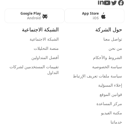
LinkedIn
Youtube
Twitter
Facebook
Google Play
App Store
Android
iOS
حول الشركة
الشبكة الاجتماعية
تواصل معنا
الشبكة الاجتماعية
من نحن
منصة التحليلات
الشروط والأحكام
أفضل المتداولين
سياسة الخصوصية
تقييمات المستخدمين لشركات
التداول
سياسة ملفات تعريف الإرتباط
إخلاء المسؤلية
قوانين الموقع
مركز المساعدة
مكتبة الفيديو
خدماتنا