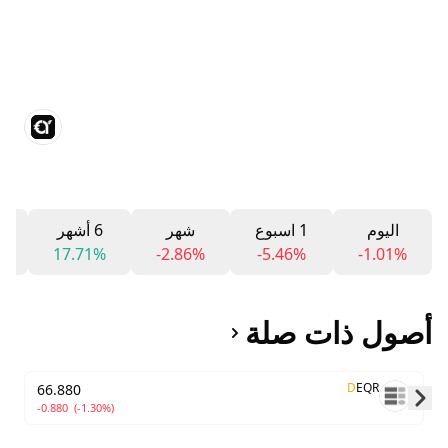
اليوم
1 اسبوع
شهر
6 أشهر
2
%
17.71%
-2.86%
-5.46%
-1.01%
أصول ذات صلة
D
EQR
66.880
-0.880
(-1.30%)
Skip to next slide page