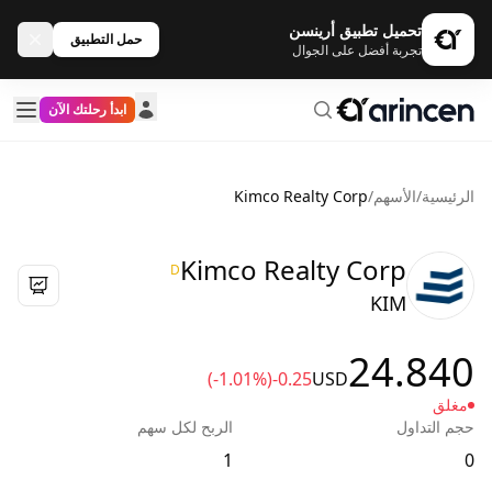
تحميل تطبيق أرينسن
حمل التطبيق
تجربة أفضل على الجوال
ابدأ رحلتك الآن
الرئيسية
/
الأسهم
/
Kimco Realty Corp
Kimco Realty Corp
D
KIM
24.840
(-1.01%)
-0.25
USD
مغلق
حجم التداول
الربح لكل سهم
1
0