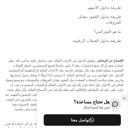
طريقة تداول الأسهم
طريقة تداول العقود مقابل
الفروقات
ما هو الفوركس؟
طريقة تداول العملات الرقمية
الإفصاح عن المخاطر:
ينطوي التداول في الأدوات المالية على مخاطر عالية بما في ذلك خطر
خسارة بعض أو كل مبلغ استثمارك، وقد لا يكون مناسبًا لجميع المستثمرين. أسعار العملات
المشفرة متقلبة للغاية وقد تتأثر بعوامل خارجية مثل الأحداث المالية أو التنظيمية أو السياسية.
التداول على الهامش يزيد من المخاطر المالية. لا تستثمر أبدًا أموالًا لا يمكنك تحمل خسارتها،
وادرس بعناية ملاءمة المنتجات المعقدة مثل العقود مقابل الفروقات والمشتقات مع وضع وضعك
المالي في الاعتبار. قبل اتخاذ قرار بالتداول في الأدوات المالية أو العملات المشفرة، يجب أن
تكون على علم تام بالمخاطر والتكاليف المرتبطة بالتداول في الأسواق المالية، وأن تفكر بعناية
في أهدافك الاستثمارية ومستوى خبرتك ورغبتك في المخاطرة، وأن تطلب المشورة المهنية عند
الحاجة. تود Arincen أن تذكرك بأن البيانات الواردة في هذا الموقع ليست بالضرورة في الوقت
هل تحتاج مساعدة؟
الفعلي وليست دقيقة. البيانات والأسعار الموجودة على الموقع ليست دقيقة بالضرورة وقد
نحن هنا لمساعدتك
تختلف عن السعر الفعلي في أي سوق معينة، مما يعني أن الأسعار إرشادية وغير مناسبة
لأغراض التداول.
تواصل معنا
لن يتحمل Arincen وأي مزود للبيانات الواردة في هذا الموقع المسؤولية عن أي خسارة أو ضرر