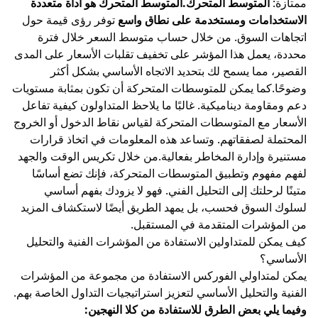
ممتازة:
المتوسط المتحرك.المتوسط المتحرك هو أداة متعددة
الاستخدامات ومستخدمة على نطاق واسع
توفر رؤى قيمة حول
اتجاهات السوق. من خلال حساب متوسط السعر خلال فترة
محددة، يعمل هذا المؤشر على تخفيف تقلبات الأسعار على المدى
القصير، مما يسمح لك بتحديد الاتجاه الأساسي بشكل أكثر
وضوحًا.كما يمكن للمتوسطات المتحركة أن تكون بمثابة مستويات
دعم ومقاومة ديناميكية. غالبًا ما يلاحظ المتداولون كيفية تفاعل
الأسعار مع المتوسطات المتحركة لقياس نقاط الدخول أو الخروج
المحتملة لصفقاتهم. وتساعد هذه المعلومات في اتخاذ قرارات
مستنيرة وإدارة المخاطر بفعالية.من خلال تكريس الوقت والجهد
لفهم مفهوم وتطبيق المتوسطات المتحركة، فإنك تضع أساسًا
متينًا لرحلتك إلى التحليل الفني. فهو لا يزودك بفهم أساسي
لسلوك السوق فحسب، بل يمهد الطريق أيضًا لاستكشاف المزيد
من المؤشرات المتقدمة في المستقبل.
كيف يمكن للمتداولين الاستفادة من المؤشرات الفنية والتحليل
الأساسي؟
يمكن لمتداولي الفوركس الاستفادة من مجموعة من المؤشرات
الفنية والتحليل الأساسي لتعزيز استراتيجيات التداول الخاصة بهم.
وفيما يلي بعض الطرق للاستفادة من كلا النهجين: