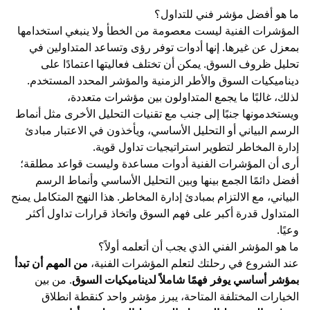
ما هو أفضل مؤشر فني للتداول؟
المؤشرات الفنية ليست معصومة من الخطأ ولا ينبغي استخدامها
بمعزل عن غيرها. إنها أدوات توفر رؤى وتساعد المتداولين في
تحليل ظروف السوق. يمكن أن تختلف فعاليتها اعتمادًا على
ديناميكيات السوق والأطر الزمنية والمؤشر المحدد المستخدم.
لذلك، غالبًا ما يجمع المتداولون بين مؤشرات متعددة،
ويستخدمونها جنبًا إلى جنب مع تقنيات التحليل الأخرى مثل أنماط
الرسم البياني أو
التحليل الأساسي
، ويأخذون في الاعتبار مبادئ
إدارة المخاطر
لتطوير
استراتيجيات تداول
قوية.
أرى أن المؤشرات الفنية أدوات مساعدة وليست قواعد مطلقة؛
أفضل دائمًا الجمع بينها وبين التحليل الأساسي وأنماط الرسم
البياني، مع الالتزام بمبادئ إدارة المخاطر. هذا النهج المتكامل يمنح
المتداول قدرة أكبر على فهم السوق واتخاذ قرارات تداول أكثر
وعيًا.
ما هو المؤشر الفني الذي يجب أن أتعلمه أولاً؟
عند الشروع في رحلتك لتعلم المؤشرات الفنية،
من المهم أن تبدأ
بمؤشر أساسي يوفر فهمًا شاملاً لديناميكيات السوق
. من بين
الخيارات المختلفة المتاحة، يبرز مؤشر واحد كنقطة انطلاق