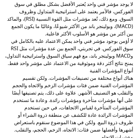
لا يوجد مؤشر فني واحد يُعتبر الأفضل بشكل مطلق في سوق
الفوركس، فالأمر يعتمد على استراتيجية المتداول وظروف
السوق. ومع ذلك، تُعد مؤشرات مثل القوة النسبية (RSI)، والماكد
(MACD)، وبولينجر باند من الأكثر شيوعًا، وغالبًا ما يكون الجمع
بين أكثر من مؤشر هو الأسلوب الأكثر فاعلية.
لا أؤمن بوجود مؤشر فني واحد يمكن الاعتماد عليه بالكامل في
سوق الفوركس. في تجربتي، الجمع بين عدة مؤشرات مثل RSI
وMACD وبولينجر باند، مع فهم سياق السوق واستراتيجية التداول،
يمنح نتائج أكثر دقة وموثوقية من الاعتماد على مؤشر واحد فقط.
أنواع المؤشرات الفنية
هناك أنواع مختلفة من تصنيفات المؤشرات. ولكن تقسيم
المؤشرات الفنية ضمن فئات مؤشرات الزخم والاتجاه والحجم
والتقلب هو التصنيف الأشهر. علاوة على ذلك، يتم تصنيفها أيضًا
على أنها مؤشرات متأخرة ومؤشرات رائدة. وعادة ما تستخدم
المؤشرات المتأخرة لقياس الاتجاهات، في حين تستخدم
المؤشرات الرائدة عادة للكشف عن منطقة ذروة الشراء أو
ظروف ذروة البيع. ولكن في هذا الموضوع سنقوم باستعراض
أشهرها وأفضلها ضمن فئات: الاتجاه، الزخم، الحجم، والتقلب.
مؤشرات الاتجاه