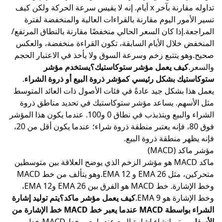
تداوله مقارنة بآخر x أيام. إنه لا يقيس سرعة الحركة ولكن كيف
تسير الأمور اليوم مقارنة بالقراءات العالية والمنخفضة لفترة
المراجعة.إذا كان السعر الحالي منخفضًا مقارنة بالنطاق المرتفع/
المنخفض خلال الأيام السابقة، تكون القراءة منخفضة، والعكس
صحيح.وهو يتتبع زخم وسرعة السوق ولا يأخذ في الاعتبار الحجم
والسعر.
كيف يعمل مؤشر ستوكاستيك؟يستخدم مؤشر
ستوكاستيك بشكل رئيسي كمؤشر ذروة البيع أو ذروة الشراء
.
يعمل هذا بشكل جيد عادةً في فئات الأصول ذات العائد المتوسط
مثل الأسهم. يساعد مؤشر ستوكاستيك في تحديد مناطق ذروة
الشراء والبيع ويتذبذب في نطاق 0 و100. عندما يكون هذا المؤشر
فوق 80، فإنه يعتبر منطقة ذروة شراء؛ عندما يكون أقل من 20،
فإنه يظهر منطقة ذروة البيع.
مؤشر ماكد (MACD)
ماكد MACD
هو مؤشر الزخم الذي يوضح العلاقة بين متوسطين
متحركين، مثل 26 EMA و 12 EMA.وهو يتألف من خط MACD
وخط الإشارة. خط MACD هو الفرق بين 26 EMA و12 EMA،
وخط الإشارة هو 9 EMA.
كيف يعمل مؤشر ماكد؟يتم توليد إشارة
الشراء بواسطة MACD عندما يعبر خط MACD خط الإشارة من
الأسفل
، ويتم إنشاء إشارة البيع عندما يعبر خط MACD خط