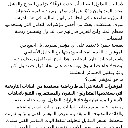
لأساليب التداول الفعالة أن تحدث فرقًا كبيرًا بين النجاح والفشل.
يبحث المتداولون دائمًا عن أداة توفر لهم رؤية قيمة لاتجاهات
السوق وتساعدهم في اتخاذ قراراتهم المالية. في هذا الدرس،
سوف نستكشف بعضًا من أفضل مؤشرات التداول التي يستخدمها
معظم المتداولين لتعزيز قدراتهم في التداول وتحسين ربحية
الصفقات.
نصيحة خبير:
لا تعتمد على أي مؤشر بمفرده، بل اجمع بين
المؤشرات الفنية المختلفة ودمجها مع التحليل الأساسي
واستراتيجيات إدارة المخاطر. هذا النهج المتكامل يمنحك رؤية
أوضح لاتجاهات السوق ويساعدك على اتخاذ قرارات تداول أكثر
وعيًا وتقليل الخسائر المحتملة
ما هو المؤشر الفني؟
المؤشرات الفنية هي أنماط رياضية مستمدة من البيانات التاريخية
التي يستخدمها المتداولون الفنيون والمستثمرون للتنبؤ باتجاهات
الأسعار المستقبلية واتخاذ قرارات التداول.
وباستخدام صيغة
رياضية، فإنه يستمد نقاط البيانات من بيانات السعر والحجم
والفائدة المفتوحة السابقة.يتم عرض المؤشر الفني بيانيًا ومقارنته
بمخطط السعر المقابل لتحليله. تلتقط آليات المؤشر الفني سلوك
المستثمرين وفي بعض الأحيان نفسية المستثمرين للتلميح إلى