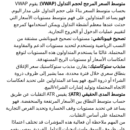
متوسط السعر المرجح لحجم التداول (VWAP)
: يقوم VWAP
بحساب متوسط السعر بناءً على حجم التداول على مدار اليوم.
فهو يساعد المتداولين على فهم متوسط مستويات الأسعار التي
حدثت عندها معظم أنشطة التداول ويمكن استخدامها كمرجع
لتقييم عمليات الدخول أو الخروج التجارية.
تصحيح
فيبوناتشي
:
مستويات تصحيح فيبوناتشي مشتقة من
النسب الرياضية وتستخدم لتحديد مستويات الدعم والمقاومة
المحتملة. غالبًا ما يستخدم المتداولون هذه المستويات لتوقع
انعكاسات الأسعار أو مستويات الربح المستهدفة.
مذبذب
ستوكاستيك
:
يقارن مذبذب ستوكاستيك سعر الإغلاق
بنطاق سعري خلال فترة محددة، مما يشير إلى ظروف ذروة
الشراء أو ذروة البيع. فهو يساعد المتداولين على تحديد انعكاسات
الاتجاه المحتملة وتوليد إشارات الشراء/البيع.
متوسط المدى الحقيقي (ATR)
: يقيس ATR التقلبات عن طريق
حساب متوسط النطاق بين الأسعار المرتفعة والمنخفضة. فهو
يساعد في تحديد مستويات وقف الخسارة وتحديد الفرص التجارية
المحتملة على أساس التقلبات.
من المهم ملاحظة أن فعالية هذه المؤشرات قد تختلف اعتمادًا
على ظروف السوق واستراتيجيات التداول الفردية. يوصى بفهم