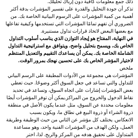
ذلك جمع معلومات كافية دون إرباك تحليلك.
تذكر أن جودة التحليل والقدرة على تفسير المؤشرات بدقة أكثر
أهمية من كمية المؤشرات على الرسوم البيانية الخاصة بك. من
الضروري أن تفهم تمامًا المؤشرات التي تستخدمها وكيفية تفاعلها
مع بعضها البعض لاتخاذ قرارات تداول مستنيرة.
في النهاية، المفتاح هو إيجاد التوازن الذي يناسب أسلوب التداول
الخاص بك، ويسمح بتحليل واضح، ويتوافق مع استراتيجية التداول
الشاملة الخاصة بك. يمكن أن يساعدك التقييم والتعديل المنتظم
لاختيار المؤشر الخاص بك على تحسين نهجك بمرور الوقت.
ملخص
المؤشرات هي مجموعة من الأدوات المطبقة على الرسم البياني
للتداول والتي تساعد في جعل السوق أكثر وضوحًا. حيث تعطي
بعض المؤشرات إشارات على اتجاه السوق، وتساعد في تحديد
نقاط الدخول والخروج من المراكز.يمكن أن توفر المؤشرات أيضًا
معلومات محددة عن السوق، مثل عندما يكون الأصل في منطقة
ذروة الشراء أو ذروة البيع في نطاق ما، ويكون بسبب
الانعكاس. يختلف كل مؤشر عن الثاني من حيث الوظيفة وطريقة
العمل، ولكن الهدف من المؤشرات الفنية واحد، وهو مساعدة
المتداول على تحقيق هدفه من المركز والربح. لذا، اختر