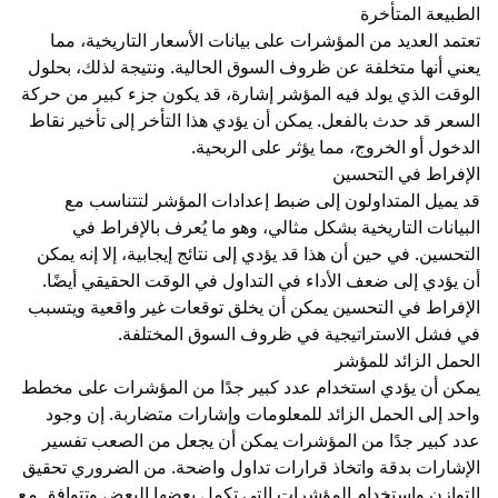
الطبيعة المتأخرة
تعتمد العديد من المؤشرات على بيانات الأسعار التاريخية، مما
يعني أنها متخلفة عن ظروف السوق الحالية. ونتيجة لذلك، بحلول
الوقت الذي يولد فيه المؤشر إشارة، قد يكون جزء كبير من حركة
السعر قد حدث بالفعل. يمكن أن يؤدي هذا التأخر إلى تأخير نقاط
الدخول أو الخروج، مما يؤثر على الربحية.
الإفراط في التحسين
قد يميل المتداولون إلى ضبط إعدادات المؤشر لتتناسب مع
البيانات التاريخية بشكل مثالي، وهو ما يُعرف بالإفراط في
التحسين. في حين أن هذا قد يؤدي إلى نتائج إيجابية، إلا إنه يمكن
أن يؤدي إلى ضعف الأداء في التداول في الوقت الحقيقي أيضًا.
الإفراط في التحسين يمكن أن يخلق توقعات غير واقعية ويتسبب
في فشل الاستراتيجية في ظروف السوق المختلفة.
الحمل الزائد للمؤشر
يمكن أن يؤدي استخدام عدد كبير جدًا من المؤشرات على مخطط
واحد إلى الحمل الزائد للمعلومات وإشارات متضاربة. إن وجود
عدد كبير جدًا من المؤشرات يمكن أن يجعل من الصعب تفسير
الإشارات بدقة واتخاذ قرارات تداول واضحة. من الضروري تحقيق
التوازن واستخدام المؤشرات التي تكمل بعضها البعض وتتوافق مع