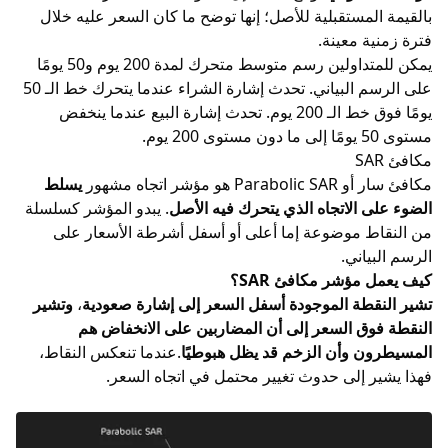
بالقيمة المستقبلية للأصل؛ إنها توضح ما كان السعر عليه خلال
فترة زمنية معينة.
يمكن للمتداولين رسم متوسط متحرك لمدة 200 يوم و50 يومًا
على الرسم البياني. تحدث إشارة الشراء عندما يتحرك خط الـ 50
يومًا فوق خط الـ 200 يوم. تحدث إشارة البيع عندما ينخفض
مستوى 50 يومًا إلى ما دون مستوى 200 يوم.
مكافئ SAR
مكافئ سار أو Parabolic SAR هو مؤشر اتجاه مشهور
يسلط
الضوء على الاتجاه الذي يتحرك فيه
الأصل
. يبدو المؤشر كسلسلة
من النقاط موضوعة إما أعلى أو أسفل أشرطة الأسعار على
الرسم البياني.
كيف يعمل مؤشر مكافئ SAR؟
تشير النقطة الموجودة أسفل السعر إلى إشارة صعودية
،
وتشير
النقطة فوق السعر إلى أن المضاربين على الانخفاض هم
المسيطرون وأن الزخم قد يظل هبوطيًا
.عندما تنعكس النقاط،
فهذا يشير إلى حدوث تغيير محتمل في اتجاه السعر.