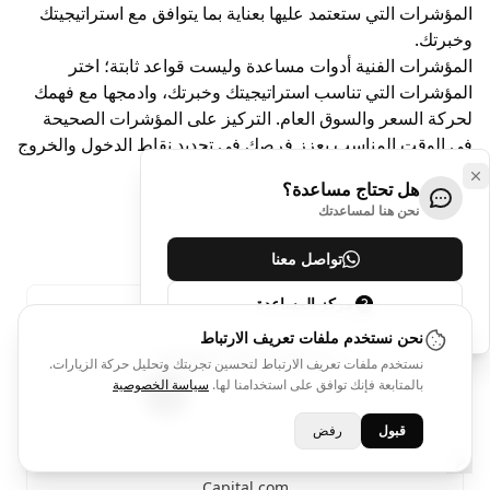
المؤشرات التي ستعتمد عليها بعناية بما يتوافق مع استراتيجيتك
وخبرتك.
المؤشرات الفنية أدوات مساعدة وليست قواعد ثابتة؛ اختر
المؤشرات التي تناسب استراتيجيتك وخبرتك، وادمجها مع فهمك
لحركة السعر والسوق العام. التركيز على المؤشرات الصحيحة
في الوقت المناسب يعزز فرصك في تحديد نقاط الدخول والخروج
وتحقيق الربح مع إدارة المخاطر بفعالية.
هل تحتاج مساعدة؟
نحن هنا لمساعدتك
الشركات الموصى بها
تواصل معنا
مركز المساعدة
نحن نستخدم ملفات تعريف الارتباط
نستخدم ملفات تعريف الارتباط لتحسين تجربتك وتحليل حركة الزيارات.
بالمتابعة فإنك توافق على استخدامنا لها.
سياسة الخصوصية
قبول
رفض
Skip to next slide page
Capital.com