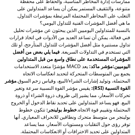
ممارسات إدارة المخاطر المناسبة، والحفاظ على محفظة
متنوعة، والتثقيف المستمر يمكن أن يساعد المتداولين على
التغلب على المخاطر المحتملة المرتبطة بمؤشرات التداول.
ما هي أفضل المؤشرات الفنية للتداول اليومي؟
بالنسبة
للمتداولين اليوميين
الذين يبحثون عن مؤشرات تحليل
فني فعالة، يمكن أن تساعد العديد من الأدوات في اتخاذ قرارات
تداول مستنيرة مثل أفضل المؤشرات للتداول المتأرجح، أو تلك
التي تستخدم في التداولات السريعة.
فيما يلي بعض من أفضل
المؤشرات المستخدمة على نطاق واسع من قبل المتداولين
اليوميين:مؤشر ماكد:
يعد MACD مؤشرًا متعدد الاستخدامات
يجمع بين المتوسطات المتحركة لتحديد انعكاسات الاتجاه
المحتملة، وتوليد إشارات الشراء/البيع، وقياس زخم السوق.
مؤشر
القوة النسبية (RSI):
يقيس مؤشر القوة النسبية سرعة وتغير
تحركات الأسعار، مما يشير إلى ظروف ذروة الشراء أو ذروة
البيع. فهو يساعد المتداولين على تحديد نقاط الدخول أو الخروج
المحتملة وتقييم قوة الاتجاه.
خطوط بولينجر:
تتكون خطوط
بولينجر من متوسط متحرك ونطاقين للانحراف المعياري. أنها
توفر رؤى حول التقلبات ومستويات الأسعار، مما يساعد
المتداولين على تحديد الاختراقات أو الانعكاسات المحتملة.