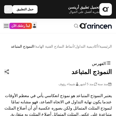
تحميل تطبيق أرينسن
حمل التطبيق
تجربة أفضل على الجوال
ابدأ رحلتك الآن
الرئيسية
/
أكاديمية التداول
/
أنماط النماذج الفنية الهامة
/
النموذج المتباعد
الفهرس
النموذج المتباعد
منذ سنة
منذ 5 أشهر
شيماء رؤوف
يعتبر النموذج المتباعد هو نموذج انعكاسي يأتي في معظم الأوقات
عندما يكون نهاية التداول في الاتجاه الصاعد، فهو مشابه تمامًا
لنموذج المثلث المتماثل ولكن بصوره عكسية أي أن أضلاع المثلث
متباعدة على عكس المثلث المتماثل أضلاع المثلث به متقاربة.