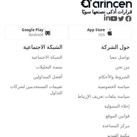
قرارات أذكى نصنعها سويًا
LinkedIn
Youtube
Twitter
Facebook
Google Play
App Store
Android
iOS
حول الشركة
الشبكة الاجتماعية
تواصل معنا
الشبكة الاجتماعية
من نحن
منصة التحليلات
الشروط والأحكام
أفضل المتداولين
سياسة الخصوصية
تقييمات المستخدمين لشركات
التداول
سياسة ملفات تعريف الإرتباط
إخلاء المسؤلية
قوانين الموقع
مركز المساعدة
مكتبة الفيديو