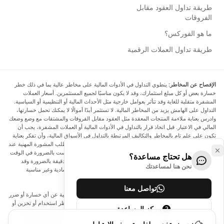
طريقة تداول العقود مقابل
الفروقات
ما هو الفوركس؟
طريقة تداول العملات الرقمية
الإفصاح عن المخاطر:
ينطوي التداول في الأدوات المالية على مخاطر عالية بما في ذلك خطر
خسارة بعض أو كل مبلغ استثمارك، وقد لا يكون مناسبًا لجميع المستثمرين. أسعار العملات
المشفرة متقلبة للغاية وقد تتأثر بعوامل خارجية مثل الأحداث المالية أو التنظيمية أو السياسية.
التداول على الهامش يزيد من المخاطر المالية. لا تستثمر أبدًا أموالًا لا يمكنك تحمل خسارتها،
وادرس بعناية ملاءمة المنتجات المعقدة مثل العقود مقابل الفروقات والمشتقات مع وضع وضعك
المالي في الاعتبار. قبل اتخاذ قرار بالتداول في الأدوات المالية أو العملات المشفرة، يجب أن
تكون على علم تام بالمخاطر والتكاليف المرتبطة بالتداول في الأسواق المالية، وأن تفكر بعناية
في أهدافك الاستثمارية ومستوى خبرتك ورغبتك في المخاطرة، وأن تطلب المشورة المهنية عند
الحاجة. تود Arincen أن تذكرك بأن البيانات الواردة في هذا الموقع ليست بالضرورة في الوقت
هل تحتاج مساعدة؟
الفعلي وليست دقيقة. البيانات والأسعار الموجودة على الموقع ليست دقيقة بالضرورة وقد
نحن هنا لمساعدتك
تختلف عن السعر الفعلي في أي سوق معينة، مما يعني أن الأسعار إرشادية وغير مناسبة
لأغراض التداول.
تواصل معنا
لن يتحمل Arincen وأي مزود للبيانات الواردة في هذا الموقع المسؤولية عن أي خسارة أو ضرر
نتيجة لتداولك، أو اعتمادك على المعلومات الواردة في هذا الموقع. يحظر استخدام أو تخزين أو
مركز المساعدة
إعادة إنتاج أو عرض أو تعديل أو نقل أو توزيع البيانات الموجودة في هذا الموقع دون الحصول
على إذن كتابي صريح مسبق من Arincen و/أو مزود البيانات. جميع حقوق الملكية الفكرية