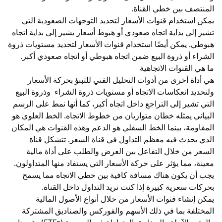
المنتصف بين خطي القناة.
يمكن استخدام قنوات الأسعار لتحديد التوجهات الصعودية التي
تشير إلى بداية اتجاه صعودي أو هبوط أسعار يشير إلى بداية اتجاه
هبوطي. يمكن أيضًا استخدام قنوات الأسعار لتحديد مستويات ذروة
الشراء أو ذروة البيع ضمن اتجاه هبوطي أو اتجاه صعودي أكبر.
ما هي القنوات الاتجاهية
هي أداة أخرى من أدوات
التحليل الفني
للتبنؤ بحركة الأسعار
ولتحديد انعكاسات الاتجاه أو مستويات ذروة الشراء وذروة البيع
التي تشير إلى التراجع داخل اتجاه أكبر، كما أنها نمط على
الرسم
البياني
يمثله خطان متوازيان من
خطوط الاتجاه
. الخط العلوي هو
المقاومة
، بينما الخط السفلي هو الدعم وهذه القنوات هي المكان
الذي يحدث فيه معظم التداول في قناة السعر. تتشكل قناة
السعر من خلال التفاعل بين
العرض والطلب
على أداة مالية
معينة، مما يؤثر على حركة الأسعار التي يستفاد منها المتداولون.
يجب أن يكون هناك مسافة كافية بين خطي الاتجاه مما يسمح
بحركات سعرية كبيرة إذا كنت تريد التداول داخل القناة.
يمكن إنشاء قنوات الأسعار من خلال أنواع الأصول المالية
المختلفة بما في ذلك
الأسهم
و
الفوركس
و
الصناديق المشتركة