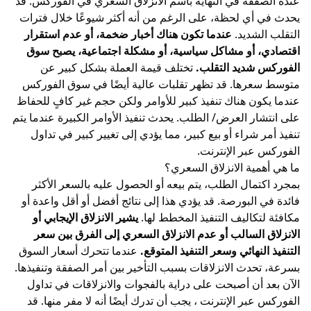
عنده الصفقة في النهاية باسم
الانزلاق السعري
في الفوركس. قد
يحدث في أي لحظة، على الرغم من أنه أكثر شيوعًا خلال فترات
التقلب الشديد.
عندما تكون هناك أخبار ضخمة، أو عدم استقرار
اقتصادي، أو مشاكل سياسية، أو مشكلة اجتماعية، يصبح سوق
الفوركس شديد التقلب.
تختلف قيمة العملة بشكل كبير عن
متوسط سعرها. قد تظهر تقلبات عالية أيضًا في سوق الفوركس
عندما يكون هناك تنفيذ كبير للأوامر ولكن حجم غير كافٍ للحفاظ
على انتشار العرض/ الطلب. يحدث تنفيذ الأوامر الكبيرة عندما يتم
تنفيذ أمر شراء أو بيع كبير، مما يؤدي إلى تغيير كبير في تداول
الفوركس عبر الإنترنت.
ما هي أهمية الانزلاق السعري؟
بمجرد اكتمال الطلب، يتم بيعه أو الحصول عليه بالسعر الأكثر
فائدة في البورصة. قد يؤدي هذا إلى نتائج أفضل أو أقل واعدة أو
مكافئة لتكاليف التنفيذ المخطط لها.
يشير الانزلاق الإيجابي أو
الانزلاق السالب أو عدم الانزلاق السعري إلى الفرق بين سعر
التنفيذ النهائي وسعر التنفيذ المتوقع.
عندما تتحرك أسعار السوق
بسرعة، تحدث الانزلاقات بسبب التأخير بين أمر الصفقة وتنفيذها.
الآن بعد أن أصبحت على دراية بالفجوات والانزلاقات في تداول
الفوركس عبر الإنترنت ، يجب أن تدرك أيضًا أنه لا مفر منها. قد