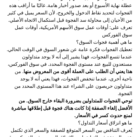
عطلة نهاية الأسبوع أو بعد صدور أخبار هامة. غالبًا ما أراقب هذه
الفجوات لتحديد نقاط الدخول والخروج، لأن السعر يميل في كثير
من الأحيان إلى محاولة سد الفجوة قبل استكمال الاتجاه الأصلي.
تعرف على:
أوقات عمل سوق الأسهم الأمريكية
،
أوقات عمل
سوق الفوركس
ما هي أهمية فجوات السوق؟
تعطيك الفجوات فكرة عامة عن شعور السوق في الوقت الحالي.
عندما تتسع الفجوات، فهذا يشير إلى أنه لا يوجد متداولون
مستعدون للبيع عند مستوى الفجوة المحدد. في سوق الفوركس،
هذا يعني أن الطلب على العملة أقوى من المعروض منها
. من
ناحية أخرى، عندما تنخفض الفجوات، فهذا يعني أنه لا يوجد
متداولون حريصون على الشراء عند هذا المستوى المحدد من
الفجوة.
توحي الفجوات للمتداولين بضرورة البقاء خارج السوق. من
الأفضل إلغاء الصفقة إذا كانت هناك فجوة قبل إطلاقها مباشرة
لمنع حدوث كسر في الأسعار.
ما هو انزلاق أسعار التداول؟
يُعرف التناقض بين السعر المتوقع للصفقة والسعر الذي تكتمل