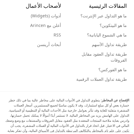
المقالات الرئيسية
لأصحاب الأعمال
ما هو التداول عبر الإنترنت؟
أدوات (Widgets)
ما هو البيتكوين؟
أعلن مع Arincen
ما هي الشموع اليابانية؟
RSS
طريقة تداول الأسهم
أبحاث أرينسن
طريقة تداول العقود مقابل
الفروقات
ما هو الفوركس؟
طريقة تداول العملات الرقمية
الإفصاح عن المخاطر:
ينطوي التداول في الأدوات المالية على مخاطر عالية بما في ذلك خطر
خسارة بعض أو كل مبلغ استثمارك، وقد لا يكون مناسبًا لجميع المستثمرين. أسعار العملات
المشفرة متقلبة للغاية وقد تتأثر بعوامل خارجية مثل الأحداث المالية أو التنظيمية أو السياسية.
التداول على الهامش يزيد من المخاطر المالية. لا تستثمر أبدًا أموالًا لا يمكنك تحمل خسارتها،
وادرس بعناية ملاءمة المنتجات المعقدة مثل العقود مقابل الفروقات والمشتقات مع وضع وضعك
المالي في الاعتبار. قبل اتخاذ قرار بالتداول في الأدوات المالية أو العملات المشفرة، يجب أن
تكون على علم تام بالمخاطر والتكاليف المرتبطة بالتداول في الأسواق المالية، وأن تفكر بعناية