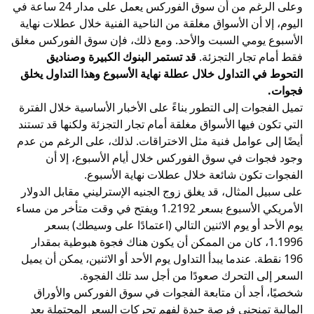
وعلى الرغم من أن سوق الفوركس يعمل على مدار 24 ساعة في
اليوم، إلا أن الأسواق مغلقة من الناحية الفنية خلال عطلات نهاية
الأسبوع يومي السبت والأحد. ومع ذلك، فإن سوق الفوركس مغلق
فقط أمام تجار التجزئة.
قد تستمر البنوك الكبيرة وصناديق
التحوط في التداول خلال عطلة نهاية الأسبوع وهذا التداول يخلق
فجوات.
تميل الفجوات إلى التطور بناءً على
الأخبار الأساسية
خلال الفترة
التي تكون فيها الأسواق مغلقة أمام تجار التجزئة ولكنها قد تستند
أيضًا إلى عوامل فنية مثل الاختراقات. لذلك، على الرغم من عدم
وجود فجوات في سوق الفوركس خلال أيام الأسبوع، إلا أن
الفجوات تكون شائعة خلال عطلات نهاية الأسبوع.
على سبيل المثال، قد يغلق زوج
الجنيه الإسترليني مقابل الدولار
الأمريكي
الأسبوع بسعر 1.2192 ويفتح في وقت متأخر من مساء
يوم الأحد أو يوم الاثنين التالي (اعتمادًا على وسيطك) بسعر
1.1996، كان من الممكن أن يكون هناك فجوة هبوطية بمقدار
196 نقطة. عندما يبدأ التداول يوم الأحد أو الاثنين، يمكن أن يميل
السعر إلى التحرك صعودًا من أجل سد تلك الفجوة.
شخصيًا، أجد أن متابعة الفجوات في سوق الفوركس والأوراق
المالية تمنحني فرصة جيدة لفهم تحركات السعر المحتملة بعد