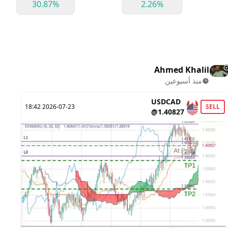
30.87%
2.26%
Ahmed Khalil
منذ أسبوعين
USDCAD
Y
2026-07-23 18:42
SELL
@1.40827