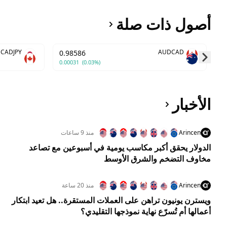
أصول ذات صلة
CADJPY
AUDCAD
0.98586
0.00031
(0.03%)
Skip to next slide page
الأخبار
Arincen
منذ 9 ساعات
الدولار يحقق أكبر مكاسب يومية في أسبوعين مع تصاعد
مخاوف التضخم والشرق الأوسط
Arincen
منذ 20 ساعة
ويسترن يونيون تراهن على العملات المستقرة.. هل تعيد ابتكار
أعمالها أم تُسرّع نهاية نموذجها التقليدي؟