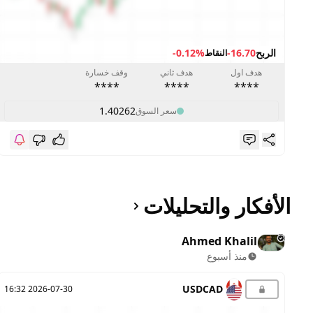
الربح
-16.70
-0.12%
النقاط
هدف اول
هدف ثاني
وقف خسارة
****
****
****
1.40262
سعر السوق
الأفكار والتحليلات
Ahmed Khalil
منذ أسبوع
USDCAD
2026-07-30 16:32