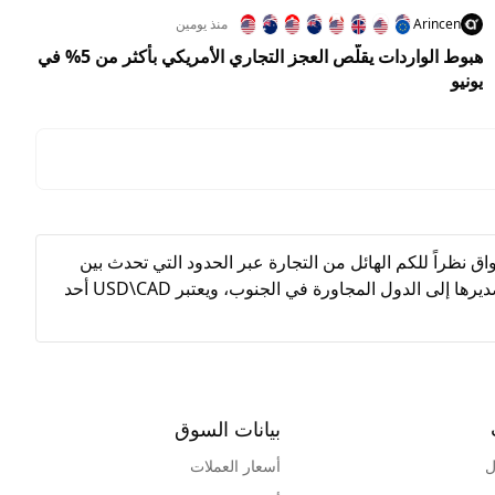
Arincen
منذ يومين
هبوط الواردات يقلّص العجز التجاري الأمريكي بأكثر من 5% في
يونيو
في الأسواق نظراً للكم الهائل من التجارة عبر الحدود التي تحدث بين
الولايات المتحدة وكندا. يعتبر الدولار الكندي عملة سلعية بسبب الكمية الكبيرة من الموارد الطبيعية، وخاصة النفط، التي يتم تعدينها وتصديرها إلى الدول المجاورة في الجنوب، ويعتبر USD\CAD أحد
بيانات السوق
ل
أسعار العملات