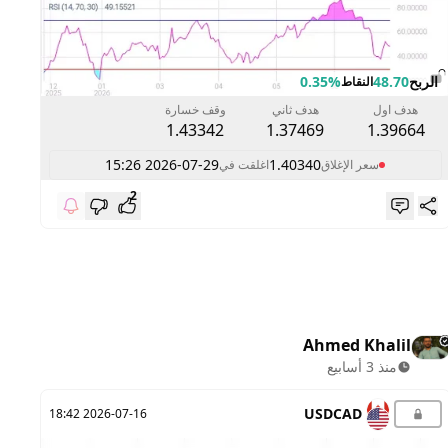
الربح
48.70
0.35%
ال
النقاط
هدف اول
هدف ثاني
وقف خسارة
1.43342
1.37469
1.39664
2026-07-29 15:26
1.40340
سعر الإغلاق
اغلقت في
2
Ahmed Khalil
منذ 3 أسابيع
USDCAD
2026-07-16 18:42