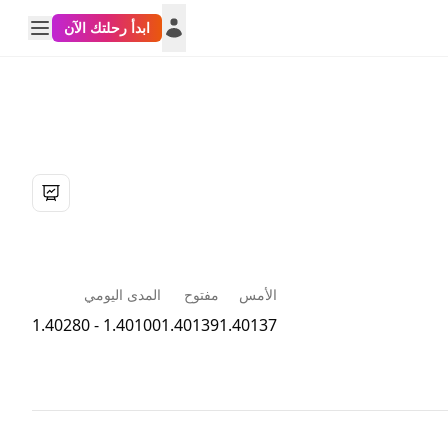
ابدأ رحلتك الآن
الأمس
مفتوح
المدى اليومي
1.40100 - 1.40280
1.40139
1.40137