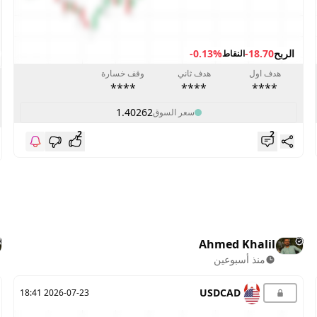
الربح
-18.70
-0.13%
النقاط
هدف اول
هدف ثاني
وقف خسارة
****
****
****
1.40262
سعر السوق
2
2
Ahmed Khalil
منذ أسبوعين
USDCAD
2026-07-23 18:41