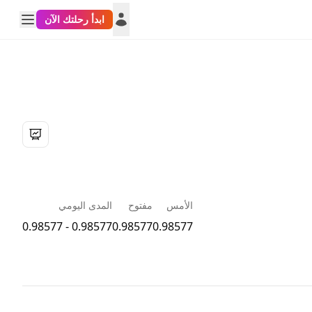
ابدأ رحلتك الآن
الأمس
مفتوح
المدى اليومي
0.98577 - 0.98577
0.98577
0.98577