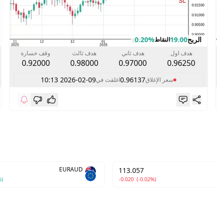
الربح
19.00
0.20%
النقاط
هدف اول
هدف ثاني
هدف ثالث
وقف خسارة
0.92000
0.98000
0.97000
0.96250
2026-02-09 10:13
0.96137
سعر الإغلاق
اغلقت في
EURAUD
113.057
%)
-0.020
(-0.02%)