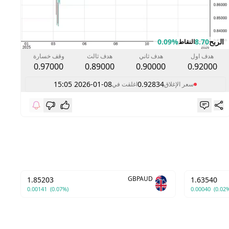
الربح
8.70
0.09%
ال
النقاط
هدف اول
هدف ثاني
هدف ثالث
وقف خسارة
0.97000
0.89000
0.90000
0.92000
2026-01-08 15:05
0.92834
سعر الإغلاق
اغلقت في
GBPAUD
1.85203
1.63540
0.00141
(0.07%)
0.00040
(0.02