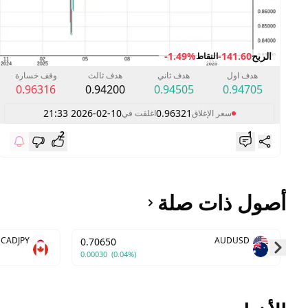
الربح
-141.60
-1.49%
النقاط
هدف اول
هدف ثاني
هدف ثالث
وقف خسارة
0.96316
0.94200
0.94505
0.94705
2026-02-10 21:33
0.96321
سعر الإغلاق
اغلقت في
2
1
أصول ذات صلة
CADJPY
AUDUSD
0.70650
0.00030
(0.04%)
Skip to next slide page