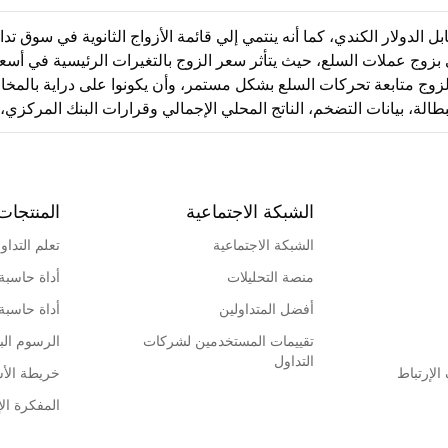
ار الأسترالي مقابل الدولار الكندي، كما أنه ينتمي إلي قائمة الأزواج الثانوية في
مى بزوج عملات السلع، حيث يتأثر سعر الزوج بالتغيرات الرئيسية في أس
داولي هذا الزوج متابعة تحركات السلع بشكل مستمر، وأن يكونوا على دراية بال
الة، بيانات التضخم، الناتج المحلي الإجمالي وقرارات البنك المركزي، وذ
الشبكة الاجتماعية
المنتجات
الشبكة الاجتماعية
تعلم التداو
منصة التحليلات
أداة حاسبة
أفضل المتداولين
أداة حاسبة
تقييمات المستخدمين لشركات
الرسوم البي
التداول
لإرتباط
خريطة الأ
المفكرة الإ