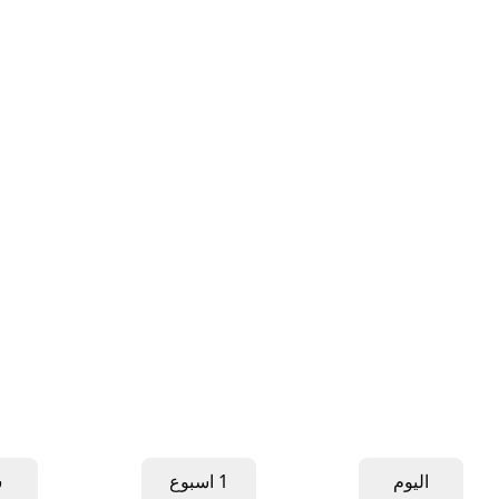
اليوم
1 اسبوع
ش