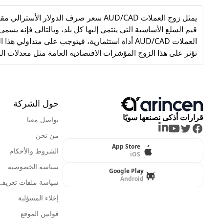
يمثل زوج العملات AUD/CAD سعر صرف الدول
قيم السلع الأساسية التي ينتمي إليها كل بلد، وبالتالي فإنه يس
العملات AUD/CAD أداة استثمارية، فيتوجب على مت
تؤثر على هذا الزوج المؤشرات الاقتصادية العامة مثل معدلات البط
حول الشركة
قرارات أذكى نصنعها سويًا
تواصل معنا
LinkedIn
Youtube
Twitter
Facebook
من نحن
App Store
الشروط والأحكام
iOS
سياسة الخصوصية
Google Play
Android
سياسة ملفات تعريف ا
إخلاء المسؤلية
قوانين الموقع