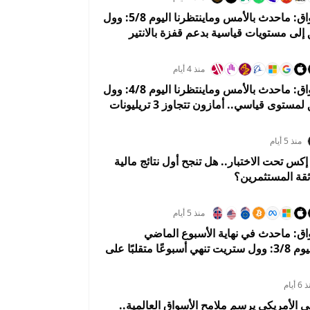
ملخص الأسواق: ماحدث بالأمس وماينتظرنا اليوم 5/8: وول
لى مستويات قياسية بدعم قفزة بالانتير
LUSD
XAGUSD
XAUUSD
BTCUSD
9450483019%
0.0674%
0.0221%
0.0464%
0
منذ 4 أيام
ملخص الأسواق: ماحدث بالأمس وماينتظرنا اليوم 4/8: وول
ستريت تحلق لمستوى قياسي.. أمازون تتجاوز 3 تريليونات
هوي 5%
منذ 5 أيام
 تحت الاختبار.. هل تنجح أول نتائج مالية
ثقة المستثمرين؟
منذ 5 أيام
ق: ماحدث في نهاية الأسبوع الماضي
وماينتظرنا اليوم 3/8: وول ستريت تنهي أسبوعًا متقلبًا على
أسواق تستعد لبداية إيجابية في أغسطس
 أيام
لي الأمريكي يرسم ملامح الأسواق العالمية..