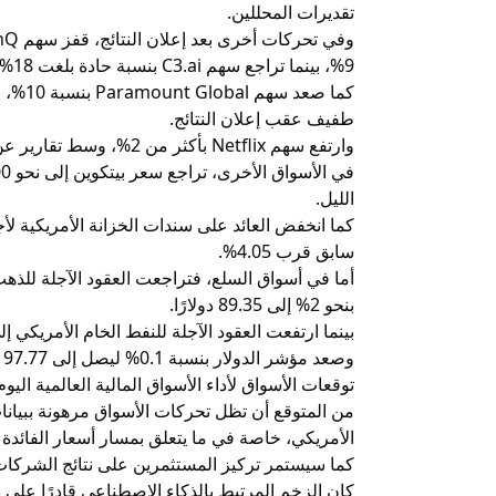
تقديرات المحللين.
9%، بينما تراجع سهم
C3.ai
بنسبة حادة بلغت 18%، وانخفض سهم The Trade Desk بنحو 5%.
طفيف عقب إعلان النتائج.
وارتفع سهم Netflix بأكثر من 2%، وسط تقارير عن تحركات تتعلق بصفقات استحواذ محتملة.
الليل.
سابق قرب 4.05%.
بنحو 2% إلى 89.35 دولارًا.
بينما ارتفعت العقود الآجلة للنفط الخام الأمريكي إلى 65.50 دولارًا للبرم
وصعد مؤشر الدولار بنسبة 0.1% ليصل إلى 97.77 نقطة.
توقعات الأسواق لأداء الأسواق المالية العالمية اليوم
من المتوقع أن تظل تحركات الأسواق مرهونة ببيان
الأمريكي، خاصة في ما يتعلق بمسار أسعار الفائدة
كما سيستمر تركيز المستثمرين على نتائج الشركات ا
كان الزخم المرتبط بالذكاء الاصطناعي قادرًا عل