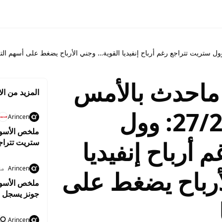
ماحدث بالأمس
المزيد من الا
وماينتظرنا اليوم 27/2: وول
Arincen
 أرباح إنفيديا
ستريت تتراج
قبل تقرير ا
Arincen
من
أرباح يضغط على
جونز يسجل م
واستقرار أسع
Arincen