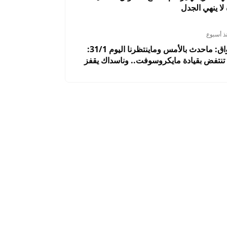
 لا ينهي الجدل
ذ أسبوع
ملخص الأسواق: ماحدث بالأمس وماينتظرنا اليوم 31/1:
نتفض بقيادة مايكروسوفت.. وناسداك يقفز