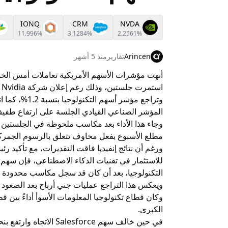
IONQ
CRM
NVDA
11.996%
3.1284%
2.2561%
Arincen
تقارير
منذ 5 أشهر
أنهت مؤشرات الأسهم الأمريكية تعاملات أمس ال
استمرت جلستين، وذلك رغم إعلان شركة Nvidia نتائج فصلية قوية تجاوزت توقعات المحللين.
المؤشر الصناعي القيادي الجلسة على ارتفاع طفي
وجاء هذا الأداء بعد مكاسب ملحوظة في الجلستين ا
مطلع الأسبوع بفعل مخاوف تتعلق بالرسوم الجمرك
التكنولوجيا، بعد أن كان قد سجل مكاسب محدودة في
ويعكس هذا التراجع عمليات جني أرباح بعد الصعود 
وكان قطاع تكنولوجيا المعلومات الأسوأ أداءً بين
الكبرى.