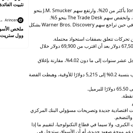
تثبيت الفائدة
وفي تحركات أخرى بعد إعلان النتائج، قفز سهم IonQ بأكثر من 20%، وارتفع سهم J.M. Smucker بنحو
Arincen
من
كما صعد سهم Paramount Global بنسبة 10%، في حين تراجع سهم Warner Bros. Discovery بشكل
وول ستريت ت
2.8% وسط ترقب نتائج التكنولوجيا
في الأسواق الأخرى، تراجع سعر بيتكوين إلى نحو 67,500 دولار بعد أن اقترب من 69,900 دولار خلال
كما انخفض العائد على سندات الخزانة الأمريكية لأجل عشر سنوات إلى ما دون 4.02%، مقارنة بإغلاق
أما في أسواق السلع، فتراجعت العقود الآجلة للذهب بنسبة 0.2% إلى 5,215 دولارًا للأوقية، وهبطت الفضة
يل.
ات اقتصادية جديدة وتصريحات مسؤولي البنك المركزي
 والتضخم.
لكبرى، ولا سيما في قطاع التكنولوجيا، لتقييم ما إذا
ى دعم موجة صعود جديدة، أم أن الأسواق ستدخل في