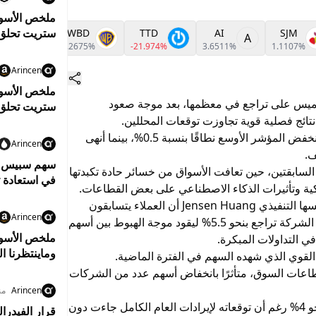
ستريت تحلق إ
NFLX
WBD
TTD
AI
SJM
A
.5972%
1.2675%
-21.974%
3.6511%
1.1107%
وهبوط النفط
Arincen
خميس على تراجع في معظمها، بعد موجة صعود
دولار والنفط ي
وتراجع مؤشر أسهم التكنولوجيا بنسبة 1.2%، كما انخفض المؤشر الأوسع نطاقًا بنسبة 0.5%، بينما أنهى
Arincen
ف.
سهم سبيس إكس
لسابقتين، حين تعافت الأسواق من خسائر حادة تكبدتها
في استعادة 
ية وتأثيرات الذكاء الاصطناعي على بعض القطاعات.
ورغم أن نتائج إنفيديا فاقت التقديرات، مع تأكيد رئيسها التنفيذي Jensen Huang أن العملاء يتسابقون
Arincen
للاستثمار في تقنيات الذكاء الاصطناعي، فإن سهم الشركة تراجع بنحو 5.5% ليقود موجة الهبوط بين أسهم
ملخص الأسوا
 التداولات المبكرة.
القوي الذي شهده السهم في الفترة الماضية.
مكاسب.. وال
 قطاعات السوق، متأثرًا بانخفاض أسهم عدد من الشركات
Arincen
منذ 6
في حين خالف سهم Salesforce الاتجاه وارتفع بنحو 4% رغم أن توقعاته لإيرادات العام الكامل جاءت دون
قرار الفيدرا