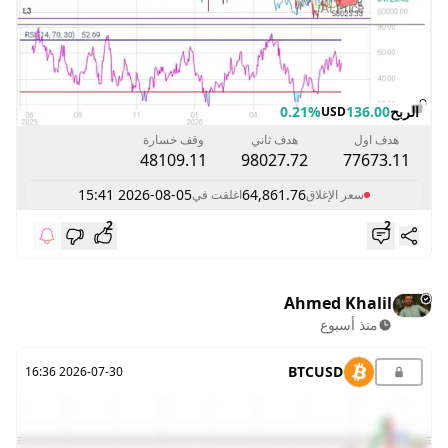
الربح
136.00
0.21%
USD
هدف اول
هدف ثاني
وقف خسارة
48109.11
98027.72
77673.11
2026-08-05 15:41
64,861.76
سعر الإغلاق
اغلقت في
2
2
Ahmed Khalil
منذ أسبوع
BTCUSD
2026-07-30 16:36