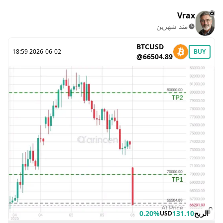
Vrax
منذ شهرين
BTCUSD
2026-06-02 18:59
BUY
@66504.89
الربح
131.10
0.20%
USD