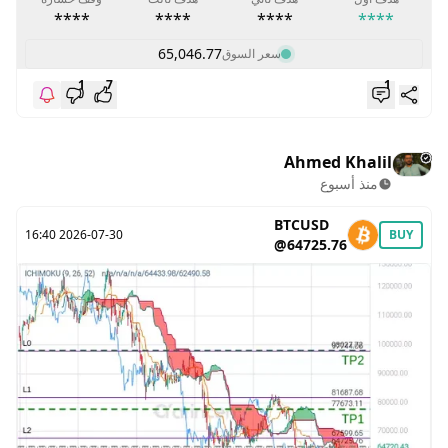
****
****
****
****
65,046.77
سعر السوق
1
7
1
Ahmed Khalil
منذ أسبوع
BTCUSD
2026-07-30 16:40
BUY
@64725.76