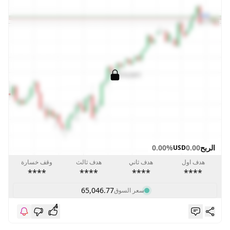
الربح
0.00
0.00%
USD
هدف اول
هدف ثاني
هدف ثالث
وقف خسارة
****
****
****
****
65,046.77
سعر السوق
4