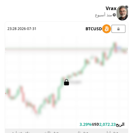
Vrax
منذ أسبوع
BTCUSD
2026-07-31 23:28
الربح
2,072.23
3.29%
USD
هدف اول
هدف ثاني
هدف ثالث
وقف خسارة