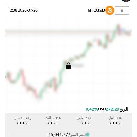
BTCUSD
2026-07-26 12:38
الربح
272.29
0.42%
USD
هدف اول
هدف ثاني
هدف ثالث
وقف خسارة
****
****
****
****
65,046.77
سعر السوق