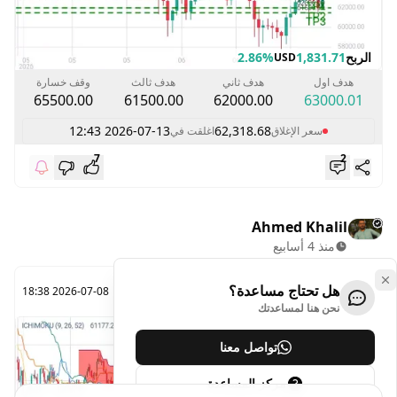
الربح
1,831.71
2.86%
USD
هدف اول
هدف ثاني
هدف ثالث
وقف خسارة
65500.00
61500.00
62000.00
63000.01
2026-07-13 12:43
62,318.68
سعر الإغلاق
اغلقت في
7
2
Ahmed Khalil
منذ 4 أسابيع
BTCUSD
هل تحتاج مساعدة؟
2026-07-08 18:38
BUY
@62230.31
نحن هنا لمساعدتك
تواصل معنا
مركز المساعدة