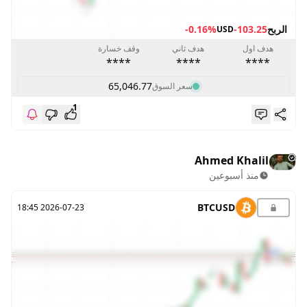
الربح
-103.25
-0.16%
USD
هدف اول
هدف ثاني
وقف خسارة
****
****
****
65,046.77
سعر السوق
1
Ahmed Khalil
منذ أسبوعين
BTCUSD
2026-07-23 18:45