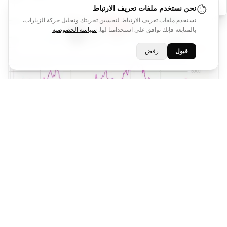
نحن نستخدم ملفات تعريف الارتباط
نستخدم ملفات تعريف الارتباط لتحسين تجربتك وتحليل حركة الزيارات.
بالمتابعة فإنك توافق على استخدامنا لها.
سياسة الخصوصية
قبول
رفض
الربح
919.31
1.48%
USD
هدف اول
هدف ثاني
وقف خسارة
52840.32
75527.52
67282.41
2026-07-09 19:10
63,149.62
سعر الإغلاق
اغلقت في
2
2
Ahmed Khalil
منذ 4 أسابيع