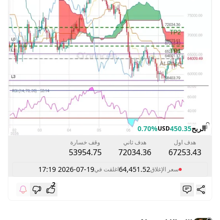
الربح
450.35
0.70%
USD
هدف اول
هدف ثاني
وقف خسارة
53954.75
72034.36
67253.43
2026-07-19 17:19
64,451.52
سعر الإغلاق
اغلقت في
2