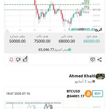
الربح
935.43
1.46%
USD
هدف اول
هدف ثاني
هدف ثالث
وقف خسارة
50000.00
75000.00
68000.00
66000.00
65,046.77
سعر السوق
2
Ahmed Khalil
منذ 3 أسابيع
BTCUSD
2026-07-16 18:47
BUY
@64001.17