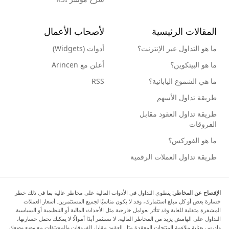
المقالات الرئيسية
لأصحاب الأعمال
ما هو التداول عبر الإنترنت؟
أدوات (Widgets)
ما هو البيتكوين؟
أعلن مع Arincen
ما هي الشموع اليابانية؟
RSS
طريقة تداول الأسهم
طريقة تداول العقود مقابل
الفروقات
ما هو الفوركس؟
طريقة تداول العملات الرقمية
الإفصاح عن المخاطر:
ينطوي التداول في الأدوات المالية على مخاطر عالية بما في ذلك خطر
خسارة بعض أو كل مبلغ استثمارك، وقد لا يكون مناسبًا لجميع المستثمرين. أسعار العملات
المشفرة متقلبة للغاية وقد تتأثر بعوامل خارجية مثل الأحداث المالية أو التنظيمية أو السياسية.
التداول على الهامش يزيد من المخاطر المالية. لا تستثمر أبدًا أموالًا لا يمكنك تحمل خسارتها،
وادرس بعناية ملاءمة المنتجات المعقدة مثل العقود مقابل الفروقات والمشتقات مع وضع وضعك