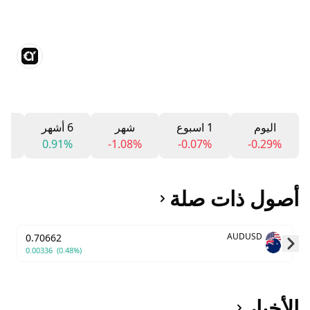
اليوم
1 اسبوع
شهر
6 أشهر
12 ش
1%
0.91%
-1.08%
-0.07%
-0.29%
أصول ذات صلة
AUDUSD
0.70662
0.00336
(0.48%)
Skip to next slide page
الأخبار