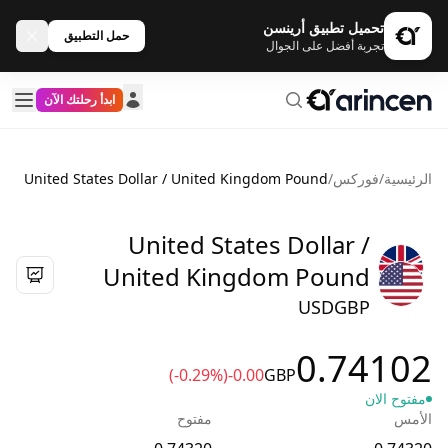
تحميل تطبيق أرينسن
حمل التطبيق
تجربة أفضل على الجوال
ابدأ رحلتك الآن
الرئيسية
/
فوركس
/
United States Dollar / United Kingdom Pound
United States Dollar /
United Kingdom Pound
USDGBP
0.74102
(-0.29%)
-0.00
GBP
مفتوح الان
الأمس
مفتوح