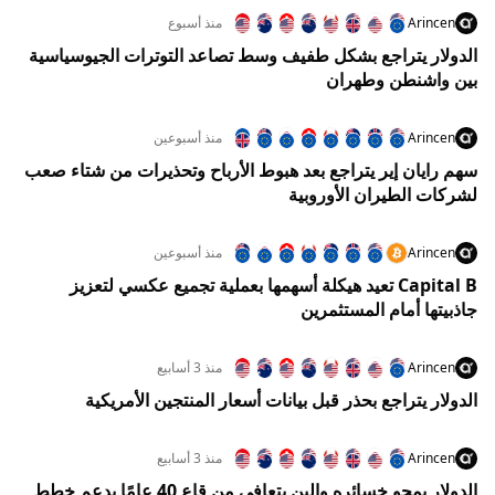
Arincen
منذ أسبوع
الدولار يتراجع بشكل طفيف وسط تصاعد التوترات الجيوسياسية
بين واشنطن وطهران
Arincen
منذ أسبوعين
سهم رايان إير يتراجع بعد هبوط الأرباح وتحذيرات من شتاء صعب
لشركات الطيران الأوروبية
Arincen
منذ أسبوعين
Capital B تعيد هيكلة أسهمها بعملية تجميع عكسي لتعزيز
جاذبيتها أمام المستثمرين
Arincen
منذ 3 أسابيع
الدولار يتراجع بحذر قبل بيانات أسعار المنتجين الأمريكية
Arincen
منذ 3 أسابيع
الدولار يمحو خسائره والين يتعافى من قاع 40 عامًا بدعم خطط