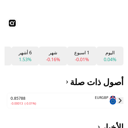
اليوم
1 اسبوع
شهر
6 أشهر
12 شه
9%
1.53%
-0.16%
-0.01%
0.04%
أصول ذات صلة
EURGBP
0.85788
-0.00013
(-0.01%)
Skip to next slide page
الأخبار