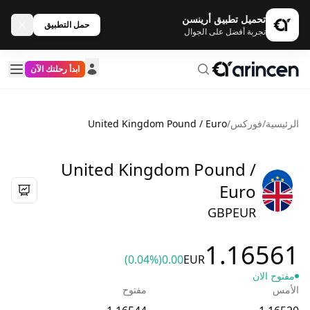
تحميل تطبيق أرينسن
حمل التطبيق
تجربة أفضل على الجوال
ابدأ رحلتك الآن
الرئيسية
/
فوركس
/
United Kingdom Pound / Euro
United Kingdom Pound /
Euro
GBPEUR
1.16561
(0.04%)
0.00
EUR
مفتوح الان
الأمس
مفتوح