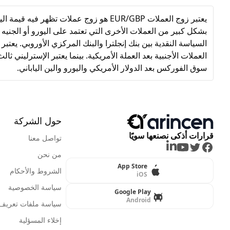
يعتبر زوج العملات EUR/GBP هو زوج عملات 
بشكل كبير من العملات الأخرى التي تعتمد على اليورو أو الجنيه 
السياسة النقدية بين بنك إنجلترا والبنك المركزي الأوروبي. يعت
العملات الأجنبية بعد العملة الأمريكية. بينما يعتبر الإسترليني ثا
سوق الفوركس بعد الدولار الأمريكي واليورو والين الياباني.
حول الشركة
قرارات أذكى نصنعها سويًا
تواصل معنا
LinkedIn
Youtube
Twitter
Facebook
من نحن
App Store
الشروط والأحكام
iOS
سياسة الخصوصية
Google Play
Android
سياسة ملفات تعريف ا
إخلاء المسؤلية