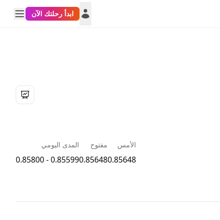
ابدأ رحلتك الآن
الأمس
مفتوح
المدى اليومي
0.85599 - 0.85800
0.85648
0.85648