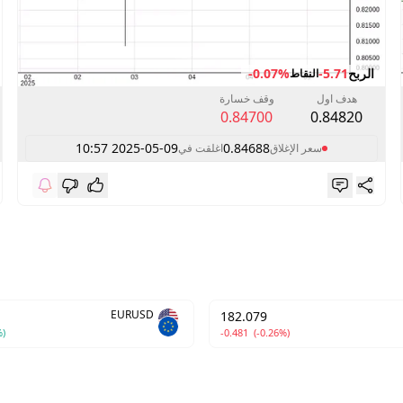
الربح
-5.71
-0.07%
النقاط
هدف اول
وقف خسارة
0.84700
0.84820
2025-05-09 10:57
0.84688
سعر الإغلاق
اغلقت في
EURUSD
182.079
%)
-0.481
(-0.26%)