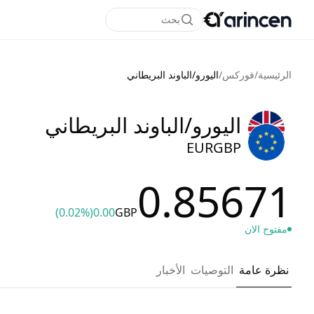
بحث
الرئيسية
/
فوركس
/
اليورو/الباوند البريطاني
اليورو/الباوند البريطاني
EURGBP
0.85671
(0.02%)
0.00
GBP
مفتوح الان
نظرة عامة
التوصيات
الأخبار