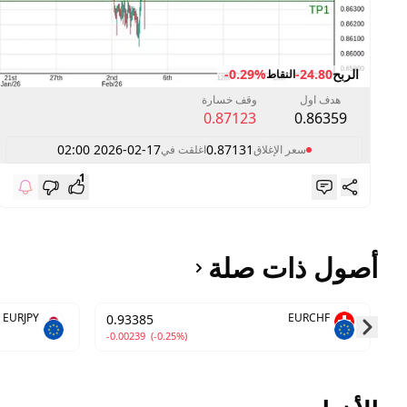
الربح
-24.80
-0.29%
النقاط
هدف اول
وقف خسارة
0.87123
0.86359
2026-02-17 02:00
0.87131
سعر الإغلاق
اغلقت في
1
أصول ذات صلة
EURJPY
EURCHF
0.93385
-0.00239
(-0.25%)
Skip to next slide page