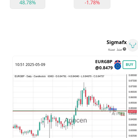
48.78%
-1.78%
Sigmafx
منذ سنة
EURGBP
L
2025-05-09 10:51
BUY
@0.8479