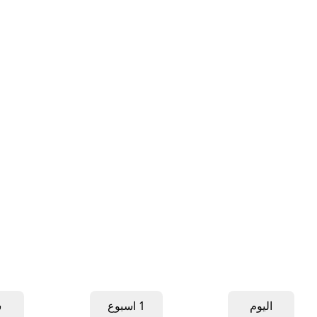
اليوم
1 اسبوع
ش