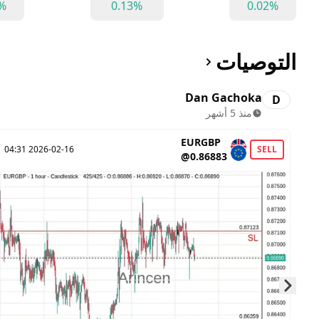
7%
0.13%
0.02%
التوصيات
Dan Gachoka
D
منذ 5 أشهر
EURGBP
2026-02-16 04:31
SELL
@0.86883
Skip to next slide page