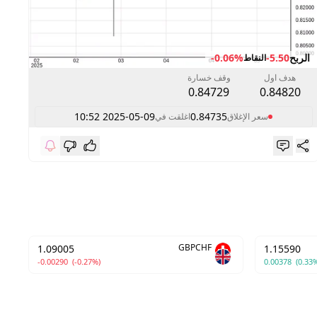
الربح
-5.50
-0.06%
ال
النقاط
هدف اول
وقف خسارة
0.84729
0.84820
2025-05-09 10:52
0.84735
سعر الإغلاق
اغلقت في
GBPCHF
1.09005
1.15590
-0.00290
(-0.27%)
0.00378
(0.33