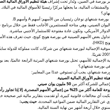
ر بورصة في الصين، وتُدار تحت إشراف
هيئة تنظيم الأوراق المالية الصينية 
المشتقات المالية، ما يجعلها مركزًا رئيسيًا للأسواق المالية في البلاد.
هاي؟
ة شنغهاي نوعان رئيسيان من الأسهم: أسهم A وأسهم B.
ليوان الصيني، وهي متاحة للمستثمرين الأجانب فقط من خلال برنامج خاص 
لدولار الأمريكي، وتكون عادة مفتوحة للاستثمار الأجنبي مباشرة.
م تداول بعض الأسهم الصينية في بورصة هونج كونج، حيث تعرف هذه الأ
HKD).
لسوقية الإجمالية لبورصة شنغهاي من شركات كانت مملوكة للدولة سابقًا
الإجمالية للأسهم، تحتل بورصة شنغهاي المرتبة الرابعة عالميًا، بعد 
في بورصة شنغهاي؟
رصة شنغهاي، يجب أن تستوفي عددًا من المعايير:
يئة تنظيم الأوراق المالية الصينية
.
إجمالي للشركة أكثر من
50 مليون يوان صيني
.
 إلا إذا تجاوز رأس المال الإجمالي 400 مليون يوان، فتقل النسبة إلى 10%.
تكبت أي مخالفات قانونية كبيرة، أو تقدمت بتقارير مالية غير صحيحة خل
ري عن التقارير المالية ضمن المواعيد المحددة،
حيث يجب:
سنوي خلال أربعة أشهر من نهاية السنة المالية.