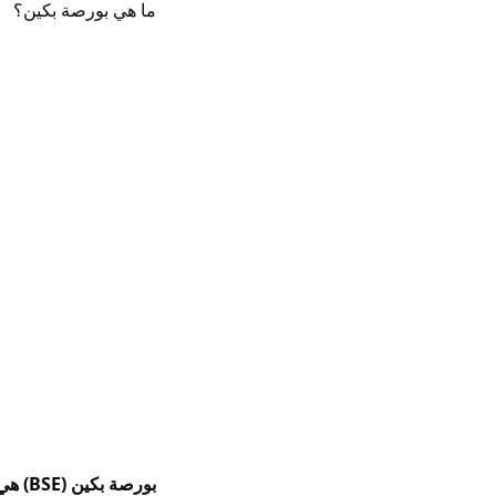
ما هي بورصة بكين؟
بورصة بكين (BSE) هي إحدى البورصات الثلاثة الرئيسية في الصين القارية إلى جانب بورصة شنغهاي وبورصة شنتشن.