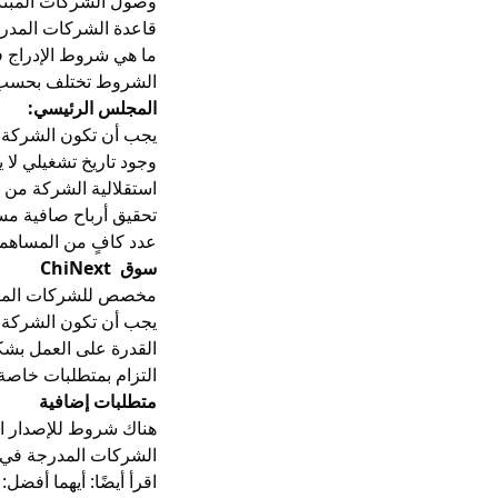
قاعدة الشركات المدر
ما هي شروط الإدراج
الشروط تختلف بحسب ال
المجلس الرئيسي:
يجب أن تكون الشركة م
وجود تاريخ تشغيلي لا 
استقلالية الشركة من 
تحقيق أرباح صافية مس
عدد كافٍ من المساهمين مع أسهم عائمة لا تقل عادة عن 5
سوق ChiNext
مخصص للشركات المبتك
يجب أن تكون الشركة م
القدرة على العمل بشك
التزام بمتطلبات خاصة عند الانتقال من
متطلبات إضافية
هناك شروط للإصدار الأولي (IPO) من حيث التسعير، ويجب ألا يقل سعر الإصدار عن نسبة
الشركات المدرجة في ChiNext تخضع لقواعد خاصة لدعم الابتكار والنمو المستدا
اقرأ أيضًا:
أيهما أفضل: 