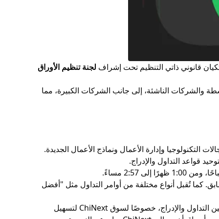
يان قانوني ذاتي التنظيم تحت إشراف
لجنة تنظيم الأوراق
سطة والشركات الناشئة، إلى جانب الشركات الكبيرة، مما
حيد قواعد التداول والإدراج.
 معظم الأسهم ضمن ±10% من سعر الإغلاق السابق. كما تُقبل أنواع مختلفة من أوامر التداول مثل "أفضل
، مع تحديثات دورية لقوانين التداول والإدراج، خصوصًا لسوق ChiNext لتسهيل