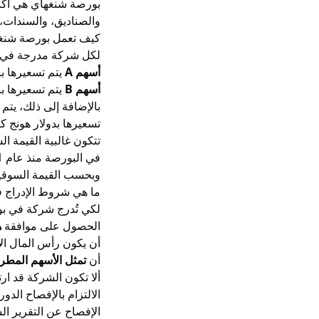
بورصة شنغهاي هي أكب
والصناديق، والسندات، و
كيف تعمل بورصة شنغ
لكل شركة مدرجة في بورص
أسهم A
يتم تسعيرها با
أسهم B
يتم تسعيرها با
بالإضافة إلى ذلك، يت
تسعيرها بدولار هونج كونج (
تتكون غالبية القيمة ا
في البورصة منذ عام 2001 تقريبًا.
وبحسب القيمة السوقية 
ما هي شروط الإدراج 
لكي تُدرج شركة في بو
الحصول على موافقة
ه
أن يكون رأس المال ال
أن
تمثل الأسهم المطروحة للعامة أكثر من 25% من إجمالي الأسهم المصدرة،
ألا تكون الشركة قد ار
الالتزام بالإفصاح الدو
الإفصاح عن التقرير ال