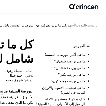
الرئيسية
/
المدونة
/
أسهم
/
كل ما تريد معرفته عن البورصات الصينية: دليل 
كل ما ت
الفهرس
شامل ل
ما هي أكبر البورصات الصينية؟
ما هي بورصة شنغهاي؟
ما هي بورصة شنتشن؟
الكاتب:
شيماء رءوف
ما هي بورصة بكين؟
تدقيق:
أحمد جمال
المنقح:
شروق محمد
ما هي بورصة هونج كون؟
ما هي تصنيفات الأسهم والأوراق
البورصة الصينية
قد تبد
المالية في الصين؟
الأسواق الغربية، فمثلً
كيف يمكن للمستثمرين الأجانب
الوصول إلى الأسواق المالية الصينية؟