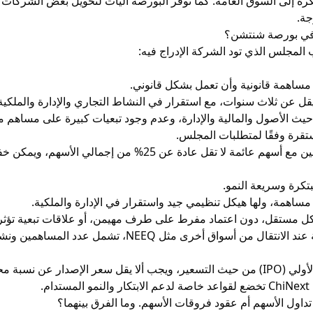
جة.
 في بورصة شنتشن؟
مجلس الذي تود الشركة الإدراج فيه:
ساهمة قانونية وأن تعمل بشكل قانوني.
يقل عن ثلاث سنوات، مع استقرار في النشاط التجاري والإدارة والملكية
حيث الأصول والمالية والإدارة، وعدم وجود تبعيات كبيرة على مساهم 
تقرة وفقًا لمتطلبات المجلس.
2% من إجمالي الأسهم، ويمكن خفض النسبة إلى 10% إذا تجاوز رأس المال 400 مليون يوان.
رة وسريعة النمو.
ساهمة، ولها هيكل تنظيمي جيد واستقرار في الإدارة والملكية.
ل مستقل، دون اعتماد مفرط على طرف مهيمن، أو علاقات تبعية تؤثر ع
 أسواق أخرى مثل NEEQ، تشمل عدد المساهمين ونشاط التداول.
 محددة من السعر المرجعي.
م.
تداول الأسهم أم عقود فروقات الأسهم. وما الفرق بينهما؟