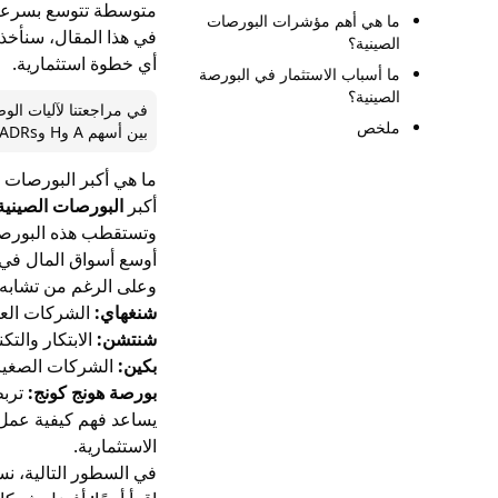
متوسطة تتوسع بسرعة
ما هي أهم مؤشرات البورصات
في هذا المقال، سنأخ
الصينية؟
أي خطوة استثمارية.
ما أسباب الاستثمار في البورصة
الصينية؟
ملخص
بين أسهم A وH وADRs وفهم القناة التنظيمية المناسبة لكل فئة.
ما هي أكبر البورصات ا
أكبر
البورصات الصينية
وتستقطب هذه البورصات 
أوسع أسواق المال في آ
وعلى الرغم من تشابه ا
شنغهاي:
الشركات العم
شنتشن:
الابتكار والتكن
بكين:
الشركات الصغير
بورصة هونج كونج:
تربط
يساعد فهم كيفية عمل 
الاستثمارية.
في السطور التالية، ن