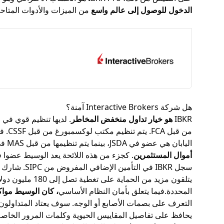
الدخول للوصول إلى عالم واسع
من الميزات والأدوات المتاحة لعم
هل شركة Interactive Brokers آمنة؟
IBKR
هو خيار تداول منخفض المخاطر
اليابان هي عضو في JSDA، بينما يتم تنظيمها من قبل MAS في سنغافورة.يعد الحفاظ على جميع هذه العضويات متوافقة وحديثة بمثابة
أموال المستثمرين
سجل IBKR في التأمين الإضافي المفروض من SIPC. شارك الوسيط مع Lloyd's of London لتقديم ذلك
المحددة.فيما يتعلق بأمان النظام الأساسي
، كان الوسيط مواك
التعرف على بصمات الأصابع أو الوجه. سوف يعتاد المتداولون على هذا النوع من 
يحافظ على تفاصيل المقاييس الحيوية وكلمات المرور الخاصة بالمتداول كطبقة إضا