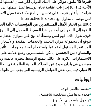
قدرها 15 مليون دولار
الآجلة (CFTC) إجراءات عقابية تجاه الوسيط تصل قيمتها إلى 11.5 مليون دولار عن نفس حالات الإخفاق في مكافحة غسيل الأموال. تعاون الوسيط بشكل كامل مع
غراماته وأعلن عزمه على تحسين برنامج مكافحة غسيل الأموال
لمن يوصى بالتداول مع Interactive Brokers
IBKR هو الخيار
الأمثل للمستثمرين من المؤسسات عالية الجود
قوي. بقول ذلك، فهو ليس وسيطًا له نهج غير متوازن يفضل
نو
تتوقع أن مجموعة موارد التعليم والخدمات المفيدة والأسعار 
المستثمر المسئول اجتماعيا. باستخدام لوحة معلومات التأثير، يمك
والمساواة بين الجنسين.
يمكن للمستثمرين وضع علامة على الم
الاستثمارات. علاوة على ذلك، يتمتع الوسيط بنظرة عالمية و
يعيشون في بلدان بعيدة عن المراكز المالية العالمية في ال
الاعتبار.
فيما يلي بعض العوامل الرئيسية التي يجب مراعاتها عند ال
ايجابيات
تنظيم عالمي قوي.
معدلات هامش منخفضة تنافسية.
وصول واسع إلى الأسواق.
عرضت تداول الأسهم الجزئية.