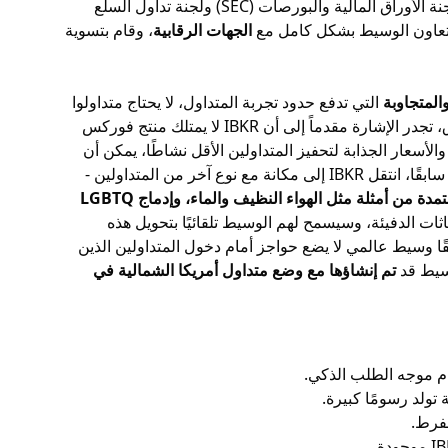
على البنك الدولي لكردستان لفشلها في دعم برنامج مكافحة غسل الأموال (AML). بالإضافة إلى ذلك، بدأت لجنة الأوراق المالية والبورصات (SEC) ولجنة تداول السلع
الجهات الرقابية
، وقام بتسوية
المتجاوبة
التي تدفع حدود تجربة المتداول، لا يحتاج متداولوا
النخبة إلى النظر إلى أبعد من هذا الوسيط للوصول إلى السوق الذي لا مثيل له واختيار المنتج والدعم. فيما يتعلق بالوصول إلى السوق، تجدر الإشارة مقدماً إلى أن IBKR لا يمتلك منتج فوركس
لأسعار الجذابة لتحفيز المتداولين الأقل نشاطًا، يمكن أن
إلى متداولين أكثر جدية.كما ذكرنا سابقًا، انتقل IBKR إلى مكانة مع نوع آخر من المتداولين -
مستمدة من أمثلة مثل الهواء النظيف والماء، وإدماج LGBTQ
ت الدفيئة، وسيسمح لهم الوسيط تلقائيًا بتحويل هذه
قًا وسيط عالمي لا يضع حواجز أمام دخول المتداولين الذين
وسيط قد
تم إنشاؤها مع وضع متداول أمريكا الشمالية في
تولد رسومًا كبيرة.
فرط.