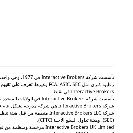
تأسست شركة ers
رقابية كبرى مثل FCA، ASIC، SEC وغيرها.
تعرف على تقييم Interactive Brokers واحصل على كل ما تريد من معلومات حول هذا الوسيط
Interactive Brokers في نقاط
تأسست شركة Interactive Brokers في الولايات المتحدة عام 1977.
شركة Interactive Brokers هي شركة مدرجة بشكل عام في بورصة ناسداك تحت رمز التداول IBKR.
(SEC)، وهيئة تداول السلع الآجلة (CFTC).
Interactive Brokers UK Limited مرخصة ومنظمة من قبل هيئة السلوك المالي (