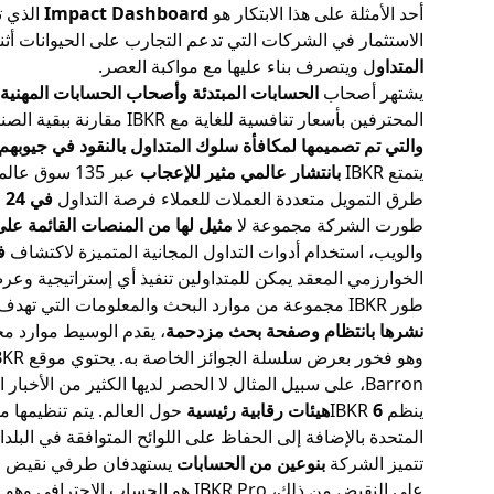
أحد الأمثلة على هذا الابتكار هو
Impact Dashboard
الذي ت
الاستثمار في الشركات التي تدعم التجارب على الحيوانات أ
المتداو
ل ويتصرف بناء عليها مع مواكبة العصر.
يشتهر أصحاب
الحسابات المبتدئة وأصحاب الحسابات المهنية
المحترفين بأسعار تنافسية للغاية مع IBKR مقارنة ببقية الصناعة. إلى جانب
والتي تم تصميمها لمكافأة سلوك المتداول بالنقود في جيوبهم
يتمتع IBKR
بانتشار عالمي مثير للإعجاب
عبر 135 سوق عالمي. يمكن للمتداولين الاستثمار في
طرق التمويل متعددة العملات للعملاء فرصة التداول
في 24 عملة عبر 33 دولة
طورت الشركة مجموعة لا
مثيل لها من المنصات القائمة على 
والويب، استخدام أدوات التداول المجانية المتميزة لاكتشاف
ف
الخوارزمي المعقد يمكن للمتداولين تنفيذ أي إستراتيجية وعرض
طور IBKR مجموعة من موارد البحث والمعلومات التي تهدف إلى إبقاء عملائه في طليعة الأخبار العاجلة حول المنتجات والخدمات والأسواق والتكنولوجيا
نشرها بانتظام وصفحة بحث مزدحمة
، يقدم الوسيط موارد مجا
Barron، على سبيل المثال لا الحصر لديها الكثير من الأخبار السارة للإبلاغ عنها.
ينظم IBKR
6هيئات رقابية رئيسية
المتحدة بالإضافة إلى الحفاظ على اللوائح المتوافقة في البلد
تتميز الشركة
بنوعين من الحسابات
يستهدفان طرفي نقيض من السوق. يستهدف حساب e
على النقيض من ذلك، IBKR Pro هو الحساب الاحترافي وهو عبارة عن منصة متقدمة تتميز بمعدلات هامش منخفضة للغاية وحد أدنى جذاب من الحساب يبلغ 0 دولار. هذان الحسابان هما نقطتا