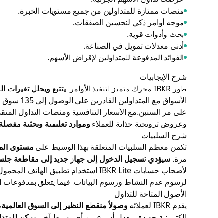
منصات ممتازة للمتداولين من جميع مستويات الخبرة.
موجه أوامر ذكي لتحسين الصفقات.
بحث وأدوات قوية.
أدنى معدلات تمويل في الصناعة.
الفوائد المدفوعة للمتداولين لإقراض الأسهم.
شرح الإيجابيات
طور IBKR محرك متميز لتنفيذ الأوامر.
يتتبع ويحلل تغيرات ا
الأسواق مع المتداولين القادرين على الوصول إلى 135 سوق عالمي. لم يسمع بهذا الأمر تقريباً في الصناعة وهو دليل على الطريقة التي استمرت بها الشركة
على مر السنين.مع الأسعار التنافسية ومنصات التداول المتق
وعروض ترويجية جذابة للعملاء
وموارد تعليمية وبحثية مفصلة
شرح السلبيات
تكمن معظم السلبيات المتعلقة بهذا الوسيط على
مستوى المن
مرة.
سيؤدي تسجيل الدخول إلى جهاز جديد إلى مقاطعة جلست
لرسوم عدم النشاط ورسوم البيانات. فيما يتعلق بمدفوعات الف
الأصول المتاحة للتداول
يقدم IBKR لعملائه
وصولاً منقطع النظير إلى السوق العالمية
،
إلكترونية جديدة بمعدل أسرع من أي وسيط آخر.
يمكن للمتدا