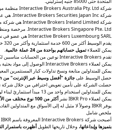
المتحدة حتى 85000 جنيه إسترليني.
شركة Interactive Brokers Australia Pty. Ltd منظمة من قبل هيئة الأوراق المالية والاستثمارات الأسترالية (
شركة Interactive Brokers Securities Japan Inc. هي عضو في جمعية تجار الأوراق المالية اليابانية (
شركة Interactive Brokers Ireland Limited هي شركة مرخصة من البنك المركزي الأيرلندي (CBI).
Interactive Brokers Singapore Pte. Ltd. مرخصة ومنظمة من قبل سلطة النقد في سنغافورة (MAS).
Interactive Brokers Luxembourg SARL هي عضو في نظام تعويض المستثمرين في لوكسمبورغ (Système d’indemnisation des Investisseurs، SIIL).
يقدم الوسيط أكثر من 600 خدمة استثمارية وأكثر من 320 خدمة بحثية وأكثر من 450 خدمة تقنية ، مع أكثر من200 خدمة إدارية و 40 خدمة لتطوير الأعمال.
يمكن للعملاء
تمويل حساباتهم بواحدة من 24 عملة عالمية
.
تقدم Interactive Brokers نوعين من الحسابات مناسبين لكل من المتداولين الأفراد والمتداولين المحترفين.
يمكن لعملاء Interactive Brokers الوصول إلى مواد بحثية وتعليمية عالية الجودة.
يمكن للمتداولين متابعة ونسخ تداولات كبار المستثمرين المعي
حصل الوسيط على
جائزة "أفضل وسيط عبر الإنترنت" من Barron في عام 2020
حصلت الشركة على تأمين تعويض احترافي من خلال شركة Lloyd's of London.
يمكن للمتداولين استخدام واحد من 13 مبدأ استثماريً لبناء لوحة معلومات أكثر وعياً اجتماعيا للتأثير.
يمكن لعملاء IBKR Pro نشر
أكثر من 100 نوع مختلف من الأوامر.
يوفر IBKR وصولاً لا مثيل له إلى الأسواق مع المتداولين القادرين على الوصول إلى 135 سوق عالمي.
ملخص شامل
أصبحت شركة Interactive Brokers المعروفة باسم IBKR التي تأسست في الولايات المتحدة عام 1977 ،
بتميزها وإبداعاتها،
وخلال تاريخها الطويل
أظهرت باستمرار التز