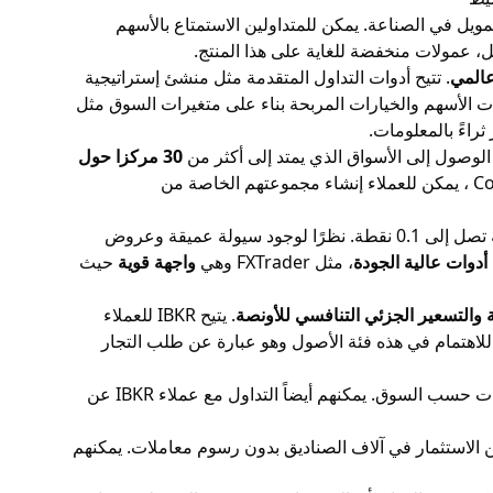
ويل في الصناعة. يمكن للمتداولين الاستمتاع بالأسهم
قل، عمولات منخفضة للغاية على هذا المنتج.
. تتيح أدوات التداول المتقدمة مثل منشئ إستراتيجية
ات الأسهم والخيارات المربحة بناء على متغيرات السوق مثل
راءً بالمعلومات.
30 مركزا حول
يمكن للعملاء تداول العقود الآجلة في الزراعة والعملات والطاقة والمزيد. باستخدام أدوات التداول الفريدة مثل ComboTrader ، يمكن للعملاء إنشاء مجموعتهم الخاصة من
بين البنوك يمكن للعملاء تداول العملات العالمية بفروق أسعار منخفضة تصل إلى 0.1 نقطة. نظرًا لوجود سيولة عميقة وعروض
أدوات عالية الجودة
، مثل FXTrader وهي
واجهة قوية
حيث
 والتسعير الجزئي التنافسي للأونصة
. يتيح IBKR للعملاء
هناك منتج آخر مثير للاهتمام في هذه فئة الأصول وهو عبارة عن طلب التجار
حول العالم. يمكنهم استخدام أداة Bond Search لتحليل العائدات حسب السوق. يمكنهم أيضاً التداول مع عملاء IBKR عن
ين الاستثمار في آلاف الصناديق بدون رسوم معاملات. يمكنهم