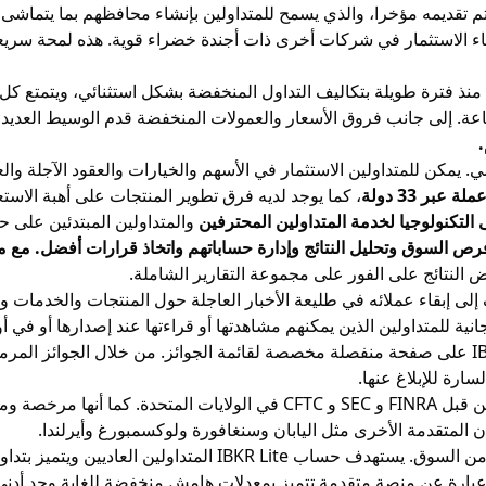
م تقديمه مؤخرا، والذي يسمح للمتداولين بإنشاء محافظهم بما يتماشى
ثناء الاستثمار في شركات أخرى ذات أجندة خضراء قوية. هذه لمحة سري
منذ فترة طويلة بتكاليف التداول المنخفضة بشكل استثنائي، ويتمتع ك
فروق الأسعار
والعمولات المنخفضة قدم الوسيط العديد م
.
الأسهم
والخيارات والعقود الآجلة وا
، كما يوجد لديه فرق تطوير المنتجات على أهبة الاستع
التكنولوجيا لخدمة المتداولين المحترفين
والمتداولين المبتدئين على ح
رص السوق وتحليل النتائج وإدارة حساباتهم واتخاذ قرارات أفضل. مع ما يصل إلى 100 نو
 النتائج على الفور على مجموعة التقارير الشاملة.
نية للمتداولين الذين يمكنهم مشاهدتها أو قراءتها عند إصدارها أو في 
ان المتقدمة الأخرى مثل اليابان وسنغافورة ولوكسمبورغ وأيرلندا.
IBKR Lit المتداولين العاديين ويتميز بتداول أسهم