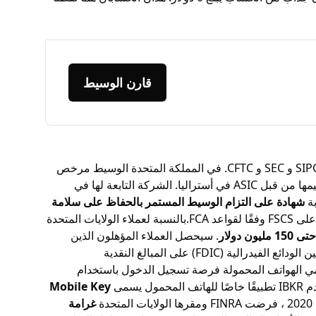
قارن الوسيط
. لديها تنظيم قوي في العديد من المناطق الرئيسية. مكتبها في الولايات المتحدة هو عضو في SIPC و SEC و CFTC. في المملكة المتحدة الوسيط مرخص
من قبل FCA. يتم تنظيم مكتب لوكسمبورغ من قبل CSSF. في أيرلندا يخضع الوسيط للتنظيم من قبل CBI. علاوة على ذلك، يتم تنظيمها من قبل ASIC في أستراليا. الشركة التابعة لها في
شهادة على التزام الوسيط المستمر بالحفاظ على سلامة
. كجزء من هذه اللائحة يعد الوسيط عضوا في نظام تعويض المستثمرين في لوكسمبورغ (SIIL) وهو أحد الموقعين على FSCS وفقًا لقواعد FCA.بالنسبة لعملاء الولايات المتحدة
 دولار
. سيحصل العملاء المؤهلون الذين
يتلقون مزيد من الحماية على تغطية تصل إلى 180 مليون دولار. يمكن للتجار أيضا الحصول على 2500000 دولار من تأمين شركة تأمين الودائع الفيدرالية (FDIC) على المبالغ النقدية
ي الهواتف المحمولة فرصة تسجيل الدخول باستخدام
سمى
Mobile Key
غرامة