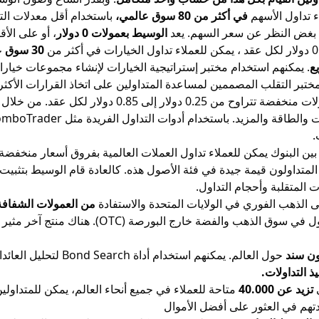
 تداول الأسهم
في أكثر من 80 سوق عالمي،
باستخدام أقل معدلات التم
ها بغض النظر عن سعر السهم. يعد
الوسيط بعمولات 0 دولار
، أو على الأ
30 سوق عالمي
ع
. يمكنهم استخدام مختبر إستراتيجية الخيارات لإنشاء مجموعات خيار
ختبر التقلب المصممين لمساعدة المتداولين على اتخاذ القرارات الأكثر ث
د. من خلال الوصول إلى الأسواق الذي يمتد إلى أكثر من
.
لمتداولون قيمة جيدة في فئة الأصول هذه. كالعادة قام الوسيط بتثبيت
المتقلبة وأحجام التداول.
 الذهب الفوري في الولايات المتحدة والاستفادة
من العمولات الشفافة
اول في سوق
الذهب
والفضة خارج البورصة (OTC). 
ن سند
 التداولات.
ي
تزيد عن 40.000
متاحة للعملاء في جميع أنحاء العالم، يمكن للمتداول
تهم في العثور على أفضل الأموال