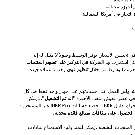
 أجهزة مختلفة.
تجار في أمريكا الشمالية.
ة.
 تحسين الأسعار. يوفر الوسيط وصولاً لا مثيل له إلى
في التركيز على تطوير المنتجات
ب حزمة الوسيط من خلال
تنظيم قوي
وخدمة عملاء جيدة
لمتداولين العمل على حساباتهم على جهاز واحد فقط في كل
 في عصر العيش متعدد الأجهزة
"الدائم التشغيل".
لا يمكن
لأصحاب حسابات IBKR Lite استخدام تطبيق الهاتف المحمول أو أي من واجهات برمجة التطبيقات المتقدمة (API) التي تتوافق مع محرك تداول IBKR. تخضع حسابات IBKR Pro غير المستخدمة
الحصول على مكافآت بمبالغ فائدة مجدية.
المنتجات النشطة ، يمكن للمتداولين الاستمتاع بتبادلات
يط