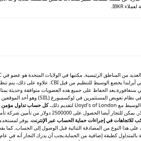
لاء IBKR.
. كل حساب تداول مؤمن حتى 150 مليون
ب للاتجاهات في إجراءات حماية الحساب عبر الإنترنت
. يوفر لمستخدم
المصادقة الثنائية قبل الوصول إلى الحساب. كما يقدم IBKR تطبيقًا خاصًا للهاتف المحمول ي
فية من الحماية.يجب أن يدرك التجار أنه في عام 2020 ، فرضت FINRA ومقرها الولايات المتحدة