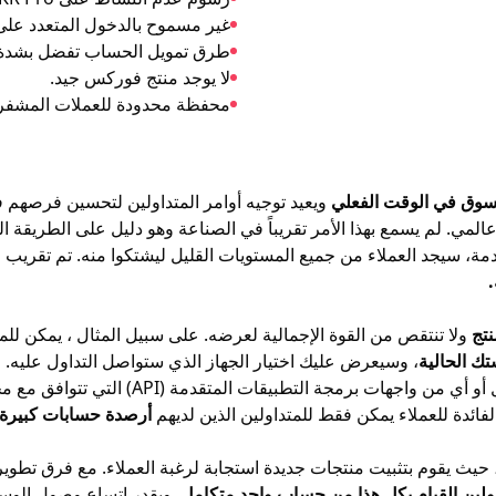
غير مسموح بالدخول المتعدد على
طرق تمويل الحساب تفضل بشدة ال
لا يوجد منتج فوركس جيد.
محفظة محدودة للعملات المشفر
لسوق في الوقت الفعلي
ويعيد توجيه أوامر المتداولين لتحسين فرصهم في
دمة، سيجد العملاء من جميع المستويات القليل ليشتكوا منه. تم تقري
.
تج
ولا تنتقص من القوة الإجمالية لعرضه. على سبيل المثال ، يمكن ل
ك الحالية
، وسيعرض عليك اختيار الجهاز الذي ستواصل التداول عليه.
ائدة للعملاء يمكن فقط للمتداولين الذين لديهم
أرصدة حسابات كبيرة 
 حيث يقوم بتثبيت منتجات جديدة استجابة لرغبة العملاء. مع فرق تطوير 
ولين القيام بكل هذا من حساب واحد متكامل
. وبقدر اتساع وصول الوس