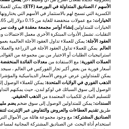
الأسهم / الصناديق المتداولة في البورصة (ETF):
يمكن للعملاء
الكسرية التي تسمح لهم بالاستثمار في الأسهم التي يختارون
الخيارات:
مع عمولات منخفضة للغاية من 0.15 دولار إلى 0.65 دولار لكل عقد ، يمكن للعملاء تداول الخيارات في أكثر من
الخيارات للمتداولين
إنشاء أوامر مجمعة معقدة في وقت سري
التقلبات. تشمل الأدوات المبتكرة الأخرى معمل الاحتمالات وم
العقود الآجلة:
يمكن للعملاء تداول العقود الآجلة العالمية بعمولات منخفضة تتراوح من 0.25 دولار إلى 0.85 دولار لكل عق
العالم
استراتيجيات الطلبات أو الاختيار من بين مجموعة من القوالب
العملات الفورية:
مع الاستفادة من
معدلات الفائدة المنخفضة
أسعار فورية من بعض أكبر تجار الفوركس في العالم ، سيجد ا
يمكن للمتداولين عرض عروض الأسعار الديناميكية والمؤشرات 
الذهب الفوري في الولايات المتحدة:
يمكن للعملاء الوصول إلى
الوصول إلى سوق السبائك في لوكو لندن، حيث يمكنهم التد
للتسليم المادي للكميات المعتمدة من
الذهب الحقيقي
.
السندات:
يمكن للمتداولين الوصول إلى سوق ضخم
يضم مليو
طريق
تقديم العطاءات والعروض والتفاوض عبر الإنترنت لتنفيذ
الصناديق المشتركة:
مع وجود مجموعة هائلة من الأموال الت
استخدام أداة البحث عن الصناديق المشتركة المجانية لمساعد