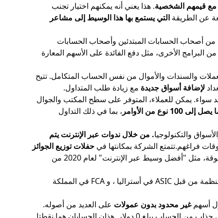
مع قيمهم الشخصية
. هذا يعني أنه يمكنهم اختيار تجنب
عة عن الطريقة
التي يستمع بها هذا الوسيط إلى مشاعر
ل من أصحاب الحسابات المبتدئين وأصحاب الحسابات
ن البرامج الأخرى، مثل دفع الفائدة على الأسهم المعارة
لعملات والسندات والأموال من نفس الحساب المتكامل. تتيح
داد
لإضافة أسواق جديدة
مع زيادة طلب المتداول.
د سواء. يمكن للعملاء، المتوفر على سطح المكتب والجوال
ع من الأوامر
، بما في ذلك التداول
. من خلال ندوات عبر الإنترنت يتم
أوقات فراغهم.تتمتع الشركة بمكانتها في
حفلات توزيع الجوائز
وهو فخور بعرض سلسلة الجوائز الخاصة به. يحتوي موقع IBKR على صفحة منفصلة مخصصة لقائمة الجوائز. من خلال الجوائز المرموقة، مثل "أفضل وسيط عبر الإنترنت" لعام 2020 من
حول العالم. يتم تنظيمها من قبل FINRA و SEC و CFTC في الولايات المتحدة. كما أنها مرخصة ومنظمة من قبل ASIC في أستراليا ، و FCA في المملكة
غير محدود بدون عمولات
على العديد من أصوله.