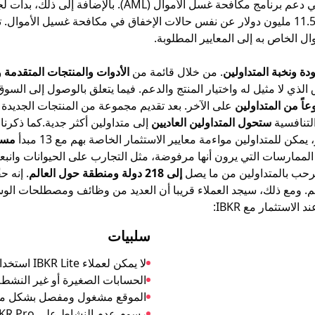
 الخاص به إلى المعايير المطلوبة.
ة ونخبة المتداولين
. من خلال قائمة من
الأدوات والمنتجات المتقدمة و
عاً من المتداولين
على الآخر. بعد تقديم مجموعة من المنتجات الجديدة وا
التنافسية
ستحول المتداولين العاديين
ن للمتداولين مواءمة معايير الاستثمار الخاصة بهم مع 13 مبدأ
مارسات التي يرون أنها مرفوضة، مثل التجارب على الحيوانات وانبعاثا
يرحب بالمتداولين من ما يصل
إلى 218 دولة ومنطقة حول العالم
. إنه ح
عالم. ومع ذلك، سيجد العملاء قريبا أن العديد من وظائف ومصطلحات ال
استثمار مع IBKR:
سلبيات
لا يمكن لعملاء IBKR Lite استخدام موجه الطلب الذكي.
الحسابات الصغيرة أو غير النشطة 
الموقع مشغول ومفصل بشكل م
رسوم عدم النشاط على IBKR Pro موجودة.