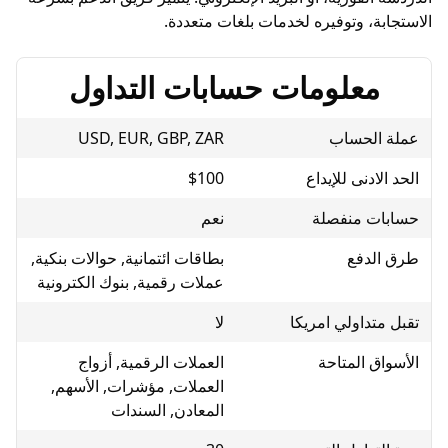
، وتوفيره لخدمات بلغات متعددة.
ﻌﻠﻮﻣﺎﺕ ﺣﺴﺎﺑﺎﺕ اﻟﺘﺪاﻭﻝ
لحساب
USD, EUR, GBP, ZAR
دنى للإيداع
$100
 منفصلة
نعم
دفع
بطاقات ائتمانية, حوالات بنكية,
عملات رقمية, بنوك الكترونية
داولي امريكا
لا
 المتاحة
العملات الرقمية, أزواج
العملات, مؤشرات, الأسهم,
المعادن, السندات