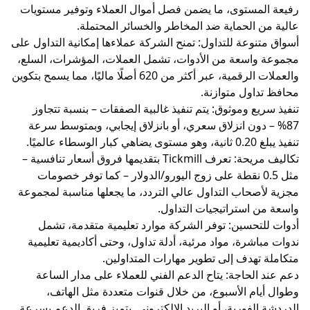
ستوى، ما يضمن فصل أموال العملاء وتوفير مستويات
الحماية ضد المخاطر والخسائر المحتملة.
وعة للتداول: تمنح الشركة عملاءها إمكانية التداول على
سعة من الأدوات، تشمل العملات، المؤشرات، السلع،
والعملات الرقمية، عبر أكثر من 620 أصلًا ماليًا، مما يسمح بتكوين
ول متوازنة.
 وموثوق: يتم تنفيذ غالبية الصفقات – بنسبة تتجاوز
ون انزلاق سعري، أو بانزلاق إيجابي، وبمتوسط سرعة
تكاليف مريحة: تعرف Tickmill بتقديمها فروق أسعار تنافسية –
ل 0.5 نقطة على زوج اليورو/الدولار – كما توفر خصومات
حاب التداول عالي التردد، ما يجعلها مناسبة لمجموعة
استراتيجيات التداول.
حسين: توفر الشركة موارد تعليمية متقدمة، تشمل
رة، مواد مرئية، أدلة تداول، وحتى أكاديمية تعليمية
هدف إلى تطوير مهارات المتداولين.
لحاجة: يتاح الدعم الفني للعملاء على مدار الساعة
م الأسبوع، من خلال قنوات متعددة مثل الهاتف،
فورية، أو البريد الإلكتروني. يتميز فريق الدعم بسرعة