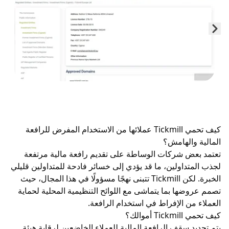
كيف تحمي Tickmill عملائها من الاستخدام المفرض للرافعة
الهامش؟
 شركات الوساطة على تقديم رافعة مالية مرتفعة
داولين، ما قد يؤدي إلى خسائر فادحة للمتداولين قليلي
الخبرة. لكن Tickmill تتبنى نهجًا مسؤولًا في هذا المجال، حيث
ها بما يتماشى مع اللوائح التنظيمية المحلية لحماية
ن الإفراط في استخدام الرافعة.
الك؟
د سقف
الرافعة المالية
للعملاء الخاضعين لرقابة هيئة