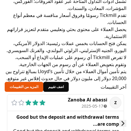
ت التداول المتاحة عبر عقود الفروقات: الفوركس،
 المعادن، والسندات.
تقدم Tickmill رسومًا وفروق أسعار منافسة في معظم أنواع
لاء على محتوى بحثي وتعليمي متقدم لتعزيز قراراتهم
ة.
الحسابات بخمس عملات رئيسية: الدولار الأمريكي،
جنيه الإسترليني، الزلوتي البولندي، والفرنك السويسري.
لا تفرض Tickmill أي رسوم على عمليات الإيداع أو السحب،
ويض العملاء عن أي رسوم من الجهات الخارجية.
يتم تأمين أموال العملاء من خلال تأمين Lloyd’s بمبالغ تتراوح بين
يمات
اضف تقييم
المزيد من التقييمات
Zanoba Al abassi
سعد 
25
2025-05-17
Good but the deposit and withdrawal 
...
are c