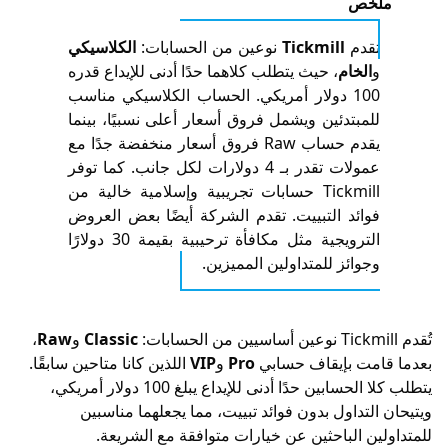
خص
قدم
Tickmill
نوعين من الحسابات:
الكلاسيكي
الخام
، حيث يتطلب كلاهما حدًا أدنى للإيداع قدره
100 دولار أمريكي. الحساب الكلاسيكي مناسب
مبتدئين ويشمل فروق أسعار أعلى نسبيًا، بينما
يقدم حساب Raw فروق أسعار منخفضة جدًا مع
عمولات تقدر بـ 4 دولارات لكل جانب. كما توفر
Tickmill حسابات تجريبية وإسلامية خالية من
ائد التبييت. تقدم الشركة أيضًا بعض العروض
الترويجية مثل مكافأة ترحيبية بقيمة 30 دولارًا
وائز للمتداولين المميزين.
Classic
و
Raw
،
مت بإيقاف حسابي
Pro
و
VIP
اللذين كانا متاحين سابقًا.
يتطلب كلا الحسابين حدًا أدنى للإيداع يبلغ 100 دولار أمريكي،
تداول بدون فوائد تبييت، مما يجعلهما مناسبين
ن الباحثين عن خيارات متوافقة مع الشريعة.