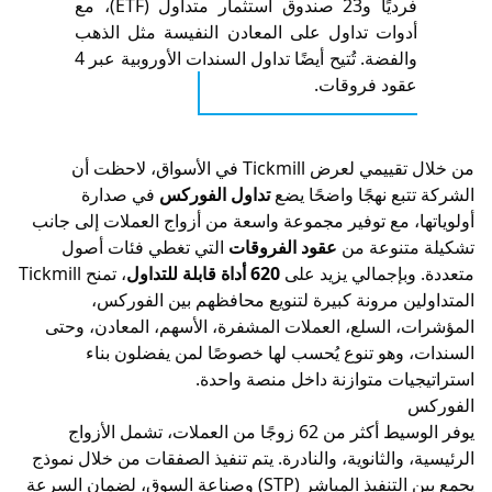
فرديًا و23 صندوق استثمار متداول (ETF)، مع
وات تداول على المعادن النفيسة مثل الذهب
والفضة. تُتيح أيضًا تداول السندات الأوروبية عبر 4
ود فروقات.
من خلال تقييمي لعرض Tickmill في الأسواق، لاحظت أن
ع نهجًا واضحًا يضع
تداول الفوركس
في صدارة
، مع توفير مجموعة واسعة من أزواج العملات إلى جانب
تنوعة من
عقود الفروقات
التي تغطي فئات أصول
بإجمالي يزيد على
620 أداة قابلة للتداول
، تمنح Tickmill
ن مرونة كبيرة لتنويع محافظهم بين الفوركس،
 السلع، العملات المشفرة، الأسهم، المعادن، وحتى
وهو تنوع يُحسب لها خصوصًا لمن يفضلون بناء
ات متوازنة داخل منصة واحدة.
يوفر الوسيط أكثر من 62 زوجًا من العملات، تشمل الأزواج
والثانوية، والنادرة. يتم تنفيذ الصفقات من خلال نموذج
يجمع بين التنفيذ المباشر (STP) وصناعة السوق، لضمان السرعة