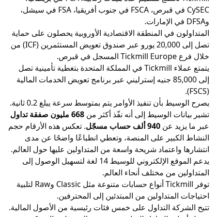
CySEC في قبرص، FSCA في جنوب أفريقيا، FSA في سيشل،
ن في المنطقة الاقتصادية الأوروبية يحصلون على حماية
تصل إلى 20,000 يورو عبر صندوق تعويض المستثمرين (ICF) من
برص.
يتمتع عملاء Tickmill في المملكة المتحدة بتغطية تأمينية تصل
إلى 85,000 جنيه إسترليني عبر برنامج تعويض الخدمات المالية
 بأن تنفيذ الأوامر يتم بمتوسط سرعة يبلغ 0.2 ثانية.
ت الوسيط إلى أنه نفّذ أكثر من
668 مليون صفقة تداول
يد عن
940 ألف حساب مسجّل
. تعكس هذه الأرقام حجم
كبير على المنصة، وتعطي انطباعًا واضحًا عن مدى
واعتماد شريحة واسعة من المتداولين عليها حول العالم.
يدعم الموقع الإلكتروني للوسيط 14 لغة لتسهيل الوصول إلى
ن من مختلف أنحاء العالم.
توفر Tickmill أنواع حسابات متنوعة مثل Classic وRaw لتلبية
المتداولين من المبتدئين إلى المحترفين.
كة التداول على خمس فئات رئيسية من الأصول المالية.