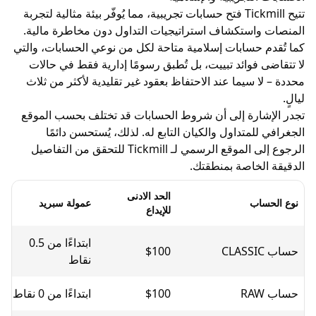
حسابات تجريبية
، مما يُوفّر بيئة مثالية لتجربة
استكشاف استراتيجيات التداول دون مخاطرة مالية.
حسابات إسلامية
متاحة لكل من نوعي الحسابات، والتي
 فوائد تبييت، بل تُطبق رسومًا إدارية فقط في حالات
 سيما عند الاحتفاظ بعقود غير تقليدية لأكثر من ثلاث
ارة إلى أن شروط الحسابات قد تختلف بحسب الموقع
لمتداول والكيان التابع له. لذلك، يُستحسن دائمًا
الرجوع إلى الموقع الرسمي لـ Tickmill للتحقق من التفاصيل
لخاصة بمنطقتك.
الحد الادنى
عمولة
اب
عمولة سبريد
للإيداع
كوميشن
ابتداءًا من 0.5
$0
$100
نقاط
$100
ابتداءًا من 0 نقاط
$3