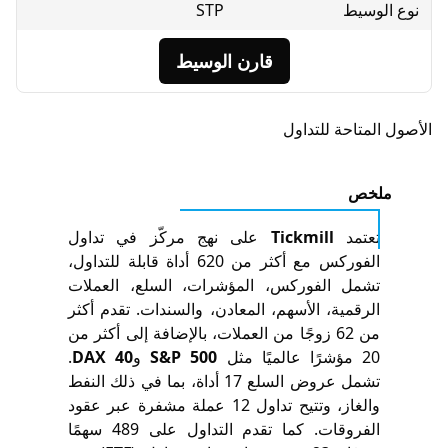
سيط
STP
قارن الوسيط
متاحة للتداول
خص
عتمد
Tickmill
على نهج مركّز في تداول
الفوركس مع أكثر من 620 أداة قابلة للتداول،
شمل الفوركس، المؤشرات، السلع، العملات
رقمية، الأسهم، المعادن، والسندات. تقدم أكثر
من 62 زوجًا من العملات، بالإضافة إلى أكثر من
عالميًا مثل
S&P 500
و
DAX 40
.
تشمل عروض السلع 17 أداة، بما في ذلك النفط
والغاز، وتتيح تداول 12 عملة مشفرة عبر عقود
الفروقات. كما تقدم التداول على 489 سهمًا