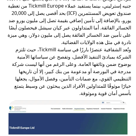
جنيه إسترليني، بينما يستفيد عملاء Tickmill Europe من تغطية
صندوق تعويض المستثمرين (ICF) بحد أقصى يصل إلى 20,000
إضافة إلى تأمين إضافي بقيمة تصل إلى مليون يورو ضد
لفائقة. أما المتداولون عبر كيان سيشل فيحصلون أيضًا
 ضد الخسائر الفائقة يصل إلى مليون دولار، وهي ميزة
ثل هذه الولايات القضائية.
وتُعد الشفافية عنصرًا بارزًا في سياسة Tickmill، حيث تلتزم
بادئ التنفيذ الأفضل، وتفصح عن سياساتها الأمنية
 وثائقها العامة. وعلى الرغم من أنها ليست شركة
ي
البورصة
أو مدعومة من بنك كبير، إلا أن تاريخها
القوي، مع ضمانات التأمين، وفصل الأموال، يجعلها
وقًا للمتداولين الأفراد الذين يبحثون عن وسيط يتمتع
 قوية وموثوقة.