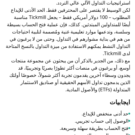
ت التداول الآلي عالي التردد.
ط لا يقتصر على المحترفين فقط. الحد الأدنى للإيداع
المطلوب – 100 دولار أمريكي فقط – يجعل Tickmill مناسبة
تداولين المبتدئين. كذلك، فإن عملية فتح الحساب بسيطة
دعمها موارد تعليمية غنية ومُصممة لتلبية احتياجات
بداية مشوارهم في التداول. وحتى من لا يرغبون في
لنشط يمكنهم الاستفادة من ميزة التداول بالنسخ المتاحة
ن الجدير بالذكر أن من يبحثون عن مجموعة منتجات
رغبون في منصات أكثر تطورًا بصريًا وتجريبيًا، قد
اء آخرين يقدمون تجربة أكثر شمولاً، خصوصًا أولئك
جون تداول الأسهم الحقيقية أو صناديق الاستثمار
ية.
منخفض للإيداع.
إلى حساب تجريبي.
اب بطريقة سهلة وسريعة.