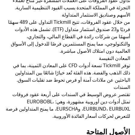
ود الفروقات
على العملات المشفرة غير متاح لعملاء
ي المملكة المتحدة بسبب القيود التنظيمية السارية.
ناديق الاستثمار المتداولة
من خلال عقود الفروقات، تتيح Tickmill التداول على 489 سهمًا
شركات رائدة في القطاع المالي، والتجاري،
جي، مما يمنح المستثمرين فرصًا للدخول إلى الأسواق
دون امتلاك الأصول مباشرة.
لنفيسة
توفر Tickmill تسعة أدوات CFD على المعادن الثمينة، بما في
ب
والفضة. هذه الفئة تُعد خيارًا شائعًا بين المتداولين
عن ملاذات آمنة أو فرص تحوط ضد تقلبات السوق.
روض الوسيط في
السندات
على أربعة عقود فروقات
تمثل أدوات دين أوروبية مشهورة، وهي: EUROBOBL،
EURBUND، EURBUXL، وEURSCHA، ما يمنح المتداولين فرصة
حركات
أسعار الفائدة
الأوروبية.
 المتاحة