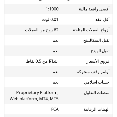
فعة مالية
1:1000
0.01 لوت
عملات المتاحة
62 زوج من العملات
كالبينج
نعم
يدج
نعم
أسعار
ابتداءًا من 0.5 نقاط
قف متحركة
نعم
سلامي
نعم
لتداول
Proprietary Platform,
Web platform, MT4, MT5
الرقابية
FCA