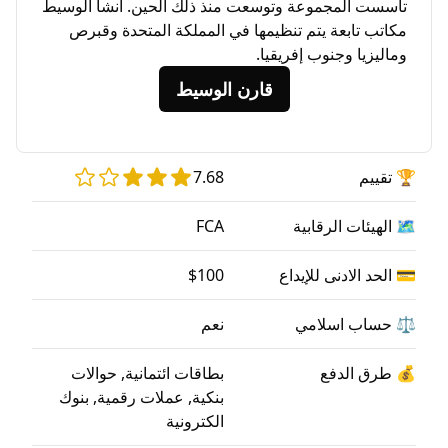
تأسست المجموعة وتوسعت منذ ذلك الحين. أنشأ ا
مكاتب تابعة يتم تنظيمها في المملكة المتحدة 
وماليزيا وجنوب إف
قارن الوسيط
7.68

FCA
🗺️ الهيئات 
$100
💳 الحد الادنى
نعم
⚖️ حساب 
بطاقات ائتمانية, حوالات
💰 طرق
بنكية, عملات رقمية, بنوك
الكترونية