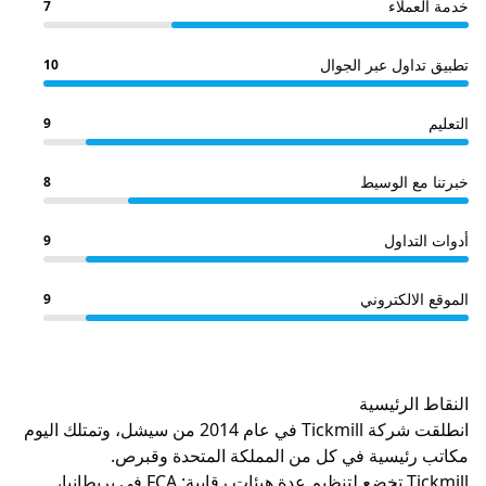
اء
7
ل عبر الجوال
10
9
الوسيط
8
اول
9
كتروني
9
رئيسية
انطلقت شركة Tickmill في عام 2014 من سيشل، وتمتلك اليوم
يسية في كل من المملكة المتحدة وقبرص.
Tickmill تخضع لتنظيم عدة هيئات رقابية: FCA في بريطانيا،