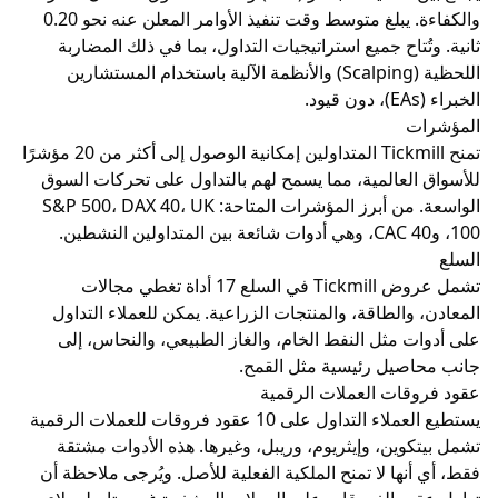
والكفاءة. يبلغ متوسط وقت تنفيذ الأوامر المعلن عنه نحو 0.20
تاح جميع
استراتيجيات التداول
، بما في ذلك المضاربة
اللحظية (Scalping) والأنظمة الآلية باستخدام المستشارين
تمنح Tickmill المتداولين إمكانية الوصول إلى أكثر من 20 مؤشرًا
لعالمية، مما يسمح لهم بالتداول على تحركات السوق
من أبرز المؤشرات المتاحة:
، UK
DAX 40
،
S&P 500
تشمل عروض Tickmill في السلع 17 أداة تغطي مجالات
الطاقة، والمنتجات الزراعية. يمكن للعملاء التداول
ت مثل
النفط الخام
، والغاز الطبيعي، والنحاس، إلى
يل رئيسية مثل القمح.
ات العملات الرقمية
يستطيع العملاء التداول على 10 عقود فروقات للعملات الرقمية
كوين
، و
إيثريوم
،
وريبل
، وغيرها. هذه الأدوات مشتقة
ها لا تمنح الملكية الفعلية للأصل. ويُرجى ملاحظة أن