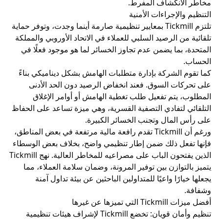
انكشاف المفرط.
لإجراءات الأمنية
تلتزم Tickmill بمعايير تنظيمية صارمة أينما وجدت، وتوفر حماية
 الرصيد السلبي للعملاء في الاتحاد الأوروبي والمملكة
بما يضمن عدم تجاوز الخسائر لما هو موجود فعلًا في
الشركة بإدارة متطلبات الهامش بشكل ديناميكي بناءً
ت السوق. فعند انخفاض الرصيد دون الحد الأدنى
يتم تفعيل طلب تغطية الهامش أو أوامر الإغلاق
لتفادي التصفية القسرية، وهي ميزة تساعد على الحفاظ
لمال وتجنب الخسائر الكبيرة.
ورغم أن Tickmill تقدم رافعة مالية مرتفعة في بعض المناطق،
عل ذلك ضمن إطار تنظيمي واضح، بخلاف بعض الوسطاء
الذين يفتحون الباب على مصراعيه للمخاطر العالية. نهج Tickmill
وازن بين توفير المرونة، وضمان سلامة العملاء، مما
رًا واعيًا للمتداولين الباحثين عن بيئة تداول آمنة
زها عن غيرها
تنظيم وأمان قويان: تخضع Tickmill لإشراف هيئات تنظيمية