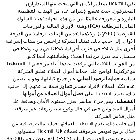
تفي Tickmill بمعايير الأمان التي يبحث عنها المتداولون
، حيث تخضع لإشراف عدد من الهيئات التنظيمية
لمعروفة عالميًا. من بين هذه الجهات:
هيئة السلوك
طانية (FCA)
وهيئة الأوراق المالية والبورصات
)
، وكلاهما يُعد من الهيئات الرقابية من الدرجة
لى جانب ذلك، تمتلك الشركة تراخيص من هيئات إشرافية
أخرى مثل FSCA في جنوب أفريقيا، DFSA في دبي، وFSA في
يعزز من ثقة العملاء وطمأنينتهم أينما كانوا.
ب اللافتة التي توقفت عندها أثناء مراجعتي لـ
Tickmill
ا الواضح على حماية أموال العملاء. تطبق الشركة
اية الرصيد السلبي
عبر جميع كياناتها، وهو ما يضمن
العملاء الأفراد خسائر تتجاوز قيمة إيداعاتهم. إلى جانب
على
فصل أموال العملاء عن أموالها
، وهو إجراء أساسي يعزز مستوى الأمان ويحافظ على
تداولين حتى في حال وقوع سيناريوهات غير متوقعة
س الشركة.
إلى جانب ذلك، تقدم Tickmill لعملائها حماية مالية إضافية من
خلال برامج تعويض مرموقة. فعملاء Tickmill UK مشمولون
ببرنامج تعويض الخدمات المالية (FSCS) الذي يغطي حتى 85,000