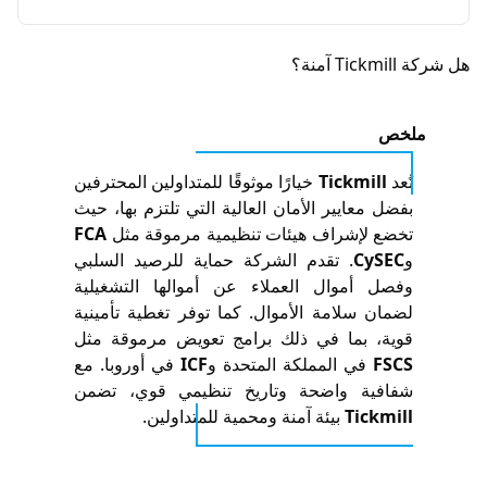
ة؟
خص
عد
Tickmill
خيارًا موثوقًا للمتداولين المحترفين
ضل معايير الأمان العالية التي تلتزم بها، حيث
ضع لإشراف هيئات تنظيمية مرموقة مثل
FCA
CySEC
. تقدم الشركة حماية للرصيد السلبي
فصل أموال العملاء عن أموالها التشغيلية
مان سلامة الأموال. كما توفر تغطية تأمينية
وية، بما في ذلك برامج تعويض مرموقة مثل
FSC
في المملكة المتحدة و
ICF
في أوروبا. مع
فافية واضحة وتاريخ تنظيمي قوي، تضمن
Tickmi
بيئة آمنة ومحمية للمتداولين.