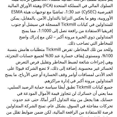
السلوك المالي في المملكة المتحدة (FCA) وهيئة الأوراق المالية
القبرصية (CySEC) عند 1:30، تماشيًا مع توجيهات هيئة ESMA
 وهو ما يعكس التزامًا بالتداول الآمن. بالمقابل، يمكن
للمتداولين في كيانات Tickmill المسجلة في سيشل أو جنوب
إفريقيا الاستفادة من رافعة تصل إلى 1:1000، مما يمنح
ن ذوي الخبرة مرونة أكبر – لكن مع إدراك واضح
التي تصاحب ذلك.
المخاطر، تفرض Tickmill متطلبات
هامش
بنسبة
100%، ومستوى إيقاف خسارة عند 30% لجميع حسابات التجزئة،
ءات شائعة لضبط المخاطر وتقليل فرص التعرض
ر محسوبة. إضافة إلى ذلك، لا تضع الشركة قيودًا على
نى لمسافات أوامر وقف الخسارة أو جني الأرباح، ما يمنح
ن مرونة أكبر في إدارة مراكزهم.
جميع كيانات Tickmill تطبق أيضًا سياسة حماية الرصيد السلبي،
أن خسائرك لن تتجاوز قيمة الأموال المودعة في
ا يجعل من بيئة التداول أكثر أمانًا، حتى عند حدوث
اجئة في السوق. بشكل عام، تمنح الشركة المتداولين
تفادة من الرافعة المالية، لكن ضمن ضوابط تقلل من