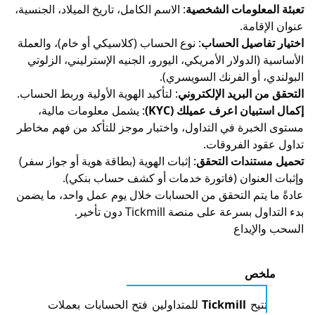
علومات الشخصية
: الاسم الكامل، تاريخ الميلاد، الجنسية،
امة.
اصيل الحساب
: نوع الحساب (كلاسيكي أو خام)، والعملة
الدولار الأمريكي، اليورو، الجنيه الإسترليني، الزلوتي
 أو الفرنك السويسري).
البريد الإلكتروني
: لتأكيد الهوية الأولية وربط الحساب.
يان اعرف عميلك (KYC)
: يشمل معلومات مالية،
برة في التداول، واختبار موجز للتأكد من فهم مخاطر
د الفروقات.
تندات التحقق
: إثبات الهوية (بطاقة هوية أو جواز سفر)
عنوان (فاتورة خدمات أو كشف حساب بنكي).
يتم التحقق من الحسابات خلال يوم عمل واحد، ما يضمن
عة على منصة Tickmill دون تأخير.
إيداع
خص
يح
Tickmill
للمتداولين فتح الحسابات بعملات