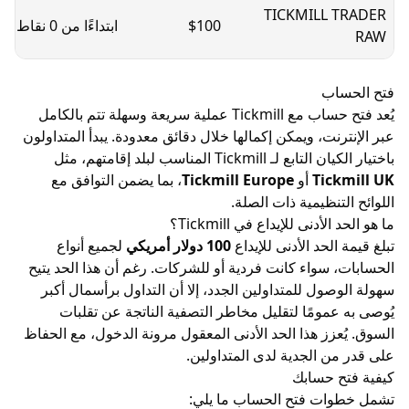
TICKMILL 
$100
ابتداءًا من 0 نقاط
$3.5
اب
يُعد فتح حساب مع Tickmill عملية سريعة وسهلة تتم بالكامل
نت، ويمكن إكمالها خلال دقائق معدودة. يبدأ المتداولون
Tickmil المناسب لبلد إقامتهم، مثل
Tic
أو
Tickmill Europe
، بما يضمن التوافق مع
تنظيمية ذات الصلة.
أدنى للإيداع في Tickmill؟
الحد الأدنى للإيداع
100 دولار أمريكي
لجميع أنواع
 سواء كانت فردية أو للشركات. رغم أن هذا الحد يتيح
صول للمتداولين الجدد، إلا أن التداول برأسمال أكبر
عمومًا لتقليل مخاطر التصفية الناتجة عن تقلبات
عزز هذا الحد الأدنى المعقول مرونة الدخول، مع الحفاظ
ن الجدية لدى المتداولين.
 حسابك
ات فتح الحساب ما يلي: