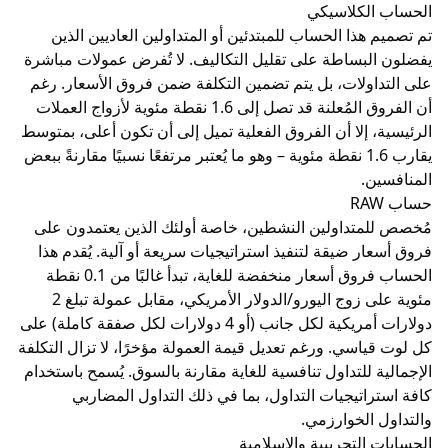
لكلاسيكي
ذا الحساب للمبتدئين أو المتداولين العاديين الذين
بساطة على تقليل التكاليف. لا تُفرض عمولات مباشرة
ولات، بل يتم تضمين التكلفة ضمن فروق الأسعار. رغم
أن الفروق المُعلنة قد تصل إلى 1.6 نقطة مئوية لأزواج العملات
 إلا أن الفروق الفعلية تميل إلى أن تكون أعلى، بمتوسط
يقارب 1.6 نقطة مئوية – وهو ما يُعتبر مرتفعًا نسبيًا مقارنةً ببعض
.
تداولين النشطين، خاصة أولئك الذين يعتمدون على
ر ضيقة لتنفيذ استراتيجيات سريعة أو آلية. يُقدم هذا
الحساب فروق أسعار منخفضة للغاية، تبدأ غالبًا من 0.1 نقطة
مئوية على زوج اليورو/الدولار الأمريكي، مقابل عمولة تبلغ 2
دولارات أمريكية لكل جانب (أو 4 دولارات لكل صفقة كاملة) على
اسي. ورغم تعديل قيمة العمولة مؤخرًا، لا تزال التكلفة
للتداول تنافسية للغاية مقارنة بالسوق. يُسمح باستخدام
اتيجيات التداول، بما في ذلك التداول المضاربي
الخوارزمي.
لتجريبية والإسلامية