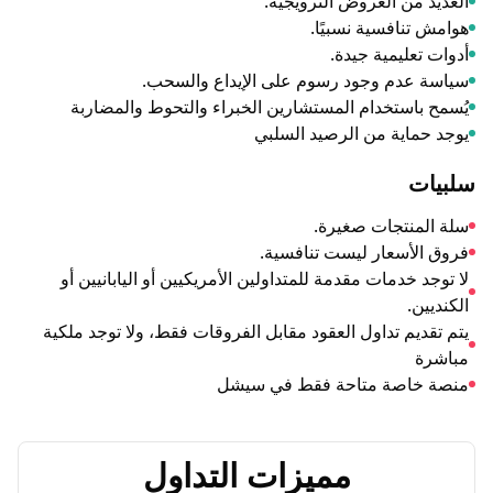
ن العروض الترويجية.
افسية نسبيًا.
يمية جيدة.
م وجود رسوم على الإيداع والسحب.
ستخدام المستشارين الخبراء والتحوط والمضاربة
ية من الرصيد السلبي
تجات صغيرة.
سعار ليست تنافسية.
دمات مقدمة للمتداولين الأمريكيين أو اليابانيين أو
م تداول العقود مقابل الفروقات فقط، ولا توجد ملكية
صة متاحة فقط في سيشل
ﻣﻤﻴﺰاﺕ اﻟﺘﺪاﻭﻝ