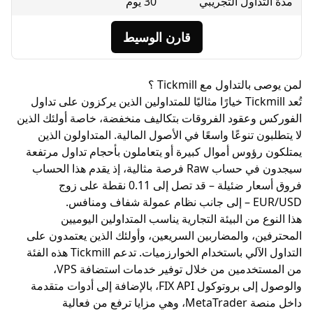
اول التجريبي
30 يوم
قارن الوسيط
داول مع Tickmill ؟
تُعد Tickmill خيارًا مثاليًا للمتداولين الذين يركزون على تداول
عقود الفروقات بتكاليف منخفضة، خاصة أولئك الذين
 تنوعًا واسعًا في الأصول المالية. المتداولون الذين
ؤوس أموال كبيرة أو يتعاملون بأحجام تداول مرتفعة
سيجدون في حساب Raw فرصة مثالية، إذ يقدم هذا الحساب
يلة – قد تصل إلى 0.11 نقطة على زوج
E
– إلى جانب نظام عمولة شفاف ومنافس.
من البيئة التجارية يناسب المتداولين اليوميين
، والمضاربين السريعين، وأولئك الذين يعتمدون على
التداول الآلي باستخدام الخوارزميات. تدعم Tickmill هذه الفئة
من المستخدمين من خلال توفير خدمات استضافة VPS،
والوصول إلى بروتوكول FIX API، بالإضافة إلى أدوات متقدمة
داخل منصة MetaTrader، وهي مزايا ترفع من فعالية