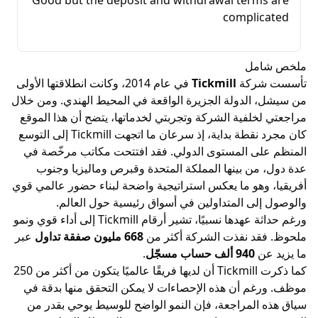
Good but the deposit and withdrawal term
compli
يقدمونه. 
مل
ركة
Tickmill
في عام 2014، وكانت انطلاقتها الأولى
الدولة الجزيرة الواقعة في المحيط الهندي. ومن خلال
خلفية الشركة وتجربتي لخدماتها، يتضح أن هذا الموقع
كان مجرد نقطة بداية، إذ سرعان ما اتجهت Tickmill إلى التوسع
لى المستوى الدولي. فقد افتتحت مكاتب مرخّصة في
من بينها المملكة المتحدة وقبرص وماليزيا وجنوب
وهو ما يعكس استراتيجية واضحة لبناء حضور عالمي قوي
لى المتداولين في أسواق رئيسية حول العالم.
ورغم حداثة عهدها نسبيًا، تشير أرقام Tickmill إلى أداء قوي ونمو
قد نفذت الشركة أكثر من
668 مليون صفقة تداول
عبر
ن
940 ألف حساب مسجّل
.
كما ذكرت Tickmill أن لديها فريقًا عالميًا يتكون من أكثر من 250
م أن هذه الإحصاءات لا يمكن التحقق منها بدقة في
المراجعة، فإن النمو الواضح للوسيط يوحي بقدر من