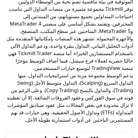
 في بيئة تنافسية تضم نخبة من الوسطاء الدوليين.
توفر Tickmill مجموعة متميزة من منصات التداول التي تناسب
المتداولين بجميع مستوياتهم، من المبتدئين إلى
المحترفين. وتعتمد بشكل أساسي على منصتي MetaTrader 4
وMetaTrader 5، المتاحتين عبر سطح المكتب، المتصفح،
المحمولة. تشتهر هذه المنصات بإمكانياتها المتقدمة مثل
ليل البياني، التداول بنقرة واحدة، ودعم التداول الآلي
باستخدام المستشارين الخبراء. أما منصة Tickmill Trader فهي
رية لعملاء فرع سيشل، فيما أضاف الوسيط مؤخرًا
يط مجموعة مرنة من استراتيجيات التداول، منها
التداول السريع (Scalping)، التداول متوسط الأجل (Swing
Trading)، والتداول بالنسخ (Copy Trading). وعلى الرغم من
وق الفوركس وعقود الفروقات الشائعة، إلا أن تغطيته
حدودة في بعض المجالات مثل عقود صناديق المؤشرات
المتداولة (ETFs) وتداول الأصول الحقيقية، وهي خيارات قد تهم
ن الباحثين عن أدوات استثمارية طويلة الأجل.