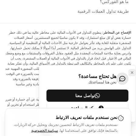
ما هو الفوركس؟
طريقة تداول العملات الرقمية
الإفصاح عن المخاطر:
ينطوي التداول في الأدوات المالية على مخاطر عالية بما في ذلك خطر
خسارة بعض أو كل مبلغ استثمارك، وقد لا يكون مناسبًا لجميع المستثمرين. أسعار العملات
المشفرة متقلبة للغاية وقد تتأثر بعوامل خارجية مثل الأحداث المالية أو التنظيمية أو السياسية.
التداول على الهامش يزيد من المخاطر المالية. لا تستثمر أبدًا أموالًا لا يمكنك تحمل خسارتها،
وادرس بعناية ملاءمة المنتجات المعقدة مثل العقود مقابل الفروقات والمشتقات مع وضع وضعك
المالي في الاعتبار. قبل اتخاذ قرار بالتداول في الأدوات المالية أو العملات المشفرة، يجب أن
تكون على علم تام بالمخاطر والتكاليف المرتبطة بالتداول في الأسواق المالية، وأن تفكر بعناية
في أهدافك الاستثمارية ومستوى خبرتك ورغبتك في المخاطرة، وأن تطلب المشورة المهنية عند
الحاجة. تود Arincen أن تذكرك بأن البيانات الواردة في هذا الموقع ليست بالضرورة في الوقت
هل تحتاج مساعدة؟
الفعلي وليست دقيقة. البيانات والأسعار الموجودة على الموقع ليست دقيقة بالضرورة وقد
نحن هنا لمساعدتك
تختلف عن السعر الفعلي في أي سوق معينة، مما يعني أن الأسعار إرشادية وغير مناسبة
لأغراض التداول.
تواصل معنا
لن يتحمل Arincen وأي مزود للبيانات الواردة في هذا الموقع المسؤولية عن أي خسارة أو ضرر
نتيجة لتداولك، أو اعتمادك على المعلومات الواردة في هذا الموقع. يحظر استخدام أو تخزين أو
مركز المساعدة
إعادة إنتاج أو عرض أو تعديل أو نقل أو توزيع البيانات الموجودة في هذا الموقع دون الحصول
على إذن كتابي صريح مسبق من Arincen و/أو مزود البيانات. جميع حقوق الملكية الفكرية
نحن نستخدم ملفات تعريف الارتباط
محفوظة من قبل مقدمي الخدمة و/أو البورصة التي تقدم البيانات الواردة في هذا الموقع. قد
نستخدم ملفات تعريف الارتباط لتحسين تجربتك وتحليل حركة الزيارات.
يتم تعويض Arincen من قبل المعلنين الذين يظهرون على الموقع، بناءً على تفاعلك مع
الإعلانات أو المعلنين.
بالمتابعة فإنك توافق على استخدامنا لها.
سياسة الخصوصية