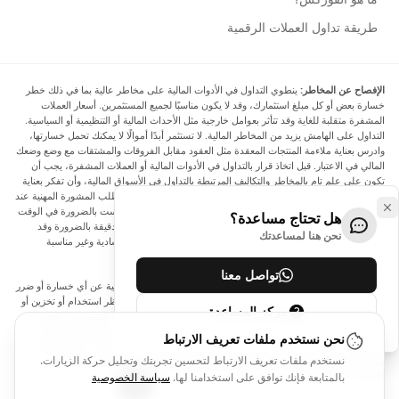
طريقة تداول العملات الرقمية
الإفصاح عن المخاطر:
ينطوي التداول في الأدوات المالية على مخاطر عالية بما في ذلك خطر
خسارة بعض أو كل مبلغ استثمارك، وقد لا يكون مناسبًا لجميع المستثمرين. أسعار العملات
المشفرة متقلبة للغاية وقد تتأثر بعوامل خارجية مثل الأحداث المالية أو التنظيمية أو السياسية.
التداول على الهامش يزيد من المخاطر المالية. لا تستثمر أبدًا أموالًا لا يمكنك تحمل خسارتها،
وادرس بعناية ملاءمة المنتجات المعقدة مثل العقود مقابل الفروقات والمشتقات مع وضع وضعك
المالي في الاعتبار. قبل اتخاذ قرار بالتداول في الأدوات المالية أو العملات المشفرة، يجب أن
تكون على علم تام بالمخاطر والتكاليف المرتبطة بالتداول في الأسواق المالية، وأن تفكر بعناية
في أهدافك الاستثمارية ومستوى خبرتك ورغبتك في المخاطرة، وأن تطلب المشورة المهنية عند
الحاجة. تود Arincen أن تذكرك بأن البيانات الواردة في هذا الموقع ليست بالضرورة في الوقت
هل تحتاج مساعدة؟
الفعلي وليست دقيقة. البيانات والأسعار الموجودة على الموقع ليست دقيقة بالضرورة وقد
نحن هنا لمساعدتك
تختلف عن السعر الفعلي في أي سوق معينة، مما يعني أن الأسعار إرشادية وغير مناسبة
لأغراض التداول.
تواصل معنا
لن يتحمل Arincen وأي مزود للبيانات الواردة في هذا الموقع المسؤولية عن أي خسارة أو ضرر
نتيجة لتداولك، أو اعتمادك على المعلومات الواردة في هذا الموقع. يحظر استخدام أو تخزين أو
مركز المساعدة
إعادة إنتاج أو عرض أو تعديل أو نقل أو توزيع البيانات الموجودة في هذا الموقع دون الحصول
على إذن كتابي صريح مسبق من Arincen و/أو مزود البيانات. جميع حقوق الملكية الفكرية
نحن نستخدم ملفات تعريف الارتباط
محفوظة من قبل مقدمي الخدمة و/أو البورصة التي تقدم البيانات الواردة في هذا الموقع. قد
نستخدم ملفات تعريف الارتباط لتحسين تجربتك وتحليل حركة الزيارات.
يتم تعويض Arincen من قبل المعلنين الذين يظهرون على الموقع، بناءً على تفاعلك مع
الإعلانات أو المعلنين.
بالمتابعة فإنك توافق على استخدامنا لها.
سياسة الخصوصية