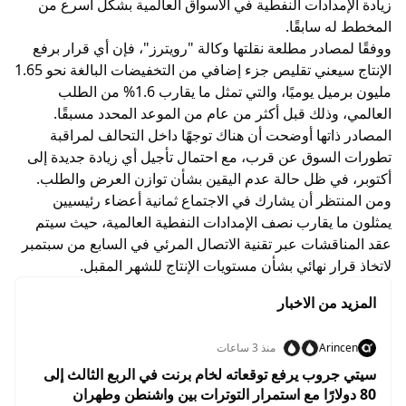
زيادة الإمدادات النفطية في الأسواق العالمية بشكل أسرع من
المخطط له سابقًا.
ووفقًا لمصادر مطلعة نقلتها وكالة "رويترز"، فإن أي قرار برفع
الإنتاج سيعني تقليص جزء إضافي من التخفيضات البالغة نحو 1.65
مليون برميل يوميًا، والتي تمثل ما يقارب 1.6% من الطلب
العالمي، وذلك قبل أكثر من عام من الموعد المحدد مسبقًا.
المصادر ذاتها أوضحت أن هناك توجهًا داخل التحالف لمراقبة
تطورات السوق عن قرب، مع احتمال تأجيل أي زيادة جديدة إلى
أكتوبر، في ظل حالة عدم اليقين بشأن توازن العرض والطلب.
ومن المنتظر أن يشارك في الاجتماع ثمانية أعضاء رئيسيين
يمثلون ما يقارب نصف الإمدادات النفطية العالمية، حيث سيتم
عقد المناقشات عبر تقنية الاتصال المرئي في السابع من سبتمبر
لاتخاذ قرار نهائي بشأن مستويات الإنتاج للشهر المقبل.
المزيد من الاخبار
Arincen
منذ 3 ساعات
سيتي جروب يرفع توقعاته لخام برنت في الربع الثالث إلى
80 دولارًا مع استمرار التوترات بين واشنطن وطهران