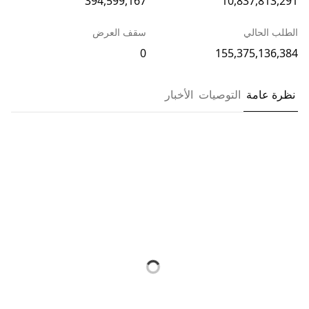
394,599,167
10,837,813,291
الطلب الحالي
سقف العرض
0
155,375,136,384
نظرة عامة
التوصيات
الأخبار