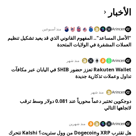
الأخبار
Arincen
منذ أسبوعين
"الأصل المساعد".. المفهوم القانوني الذي قد يعيد تشكيل تنظيم
العملات المشفرة في الولايات المتحدة
Arincen
منذ شهر
Rakuten Wallet تعزز حضور SHIB في اليابان عبر مكافآت
تداول وعملات تذكارية جديدة
Arincen
منذ شهر
دوجكوين تختبر دعماً محورياً عند 0.081 دولار وسط ترقب
لاتجاهها التالي
Arincen
منذ شهرين
هل تقترب XRP وDogecoin من وول ستريت؟ Kalshi تتحرك