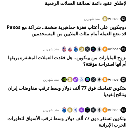
لإطلاق عقود دائمة لعمالقة العملات الرقمية
Arincen
منذ شهرين
دوجكوين على أعتاب قفزة جماهيرية ضخمة.. شراكة مع Paxos
قد تضع العملة أمام مئات الملايين من المستخدمين
Arincen
منذ شهرين
نزوح المليارات من بيتكوين.. هل فقدت العملات المشفرة بريقها
أم أنها استراحة مؤقتة؟
Arincen
منذ شهرين
بيتكوين تتماسك فوق 77 ألف دولار وسط ترقب مفاوضات إيران
ونتائج إنفيديا
Arincen
منذ شهرين
بيتكوين تستقر دون 77 ألف دولار وسط ترقب الأسواق لتطورات
الحرب الإيرانية