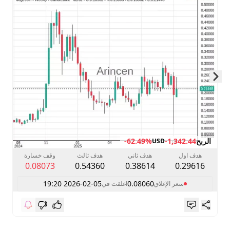
Skip to next slide page
الربح
-1,342.44
-62.49%
USD
هدف اول
هدف ثاني
هدف ثالث
وقف خسارة
0.08073
0.54360
0.38614
0.29616
2026-02-05 19:20
0.08060
سعر الإغلاق
اغلقت في