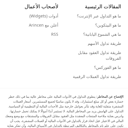
المقالات الرئيسية
لأصحاب الأعمال
ما هو التداول عبر الإنترنت؟
أدوات (Widgets)
ما هو البيتكوين؟
أعلن مع Arincen
ما هي الشموع اليابانية؟
RSS
طريقة تداول الأسهم
طريقة تداول العقود مقابل
الفروقات
ما هو الفوركس؟
طريقة تداول العملات الرقمية
الإفصاح عن المخاطر:
ينطوي التداول في الأدوات المالية على مخاطر عالية بما في ذلك خطر
خسارة بعض أو كل مبلغ استثمارك، وقد لا يكون مناسبًا لجميع المستثمرين. أسعار العملات
المشفرة متقلبة للغاية وقد تتأثر بعوامل خارجية مثل الأحداث المالية أو التنظيمية أو السياسية.
التداول على الهامش يزيد من المخاطر المالية. لا تستثمر أبدًا أموالًا لا يمكنك تحمل خسارتها،
وادرس بعناية ملاءمة المنتجات المعقدة مثل العقود مقابل الفروقات والمشتقات مع وضع وضعك
المالي في الاعتبار. قبل اتخاذ قرار بالتداول في الأدوات المالية أو العملات المشفرة، يجب أن
تكون على علم تام بالمخاطر والتكاليف المرتبطة بالتداول في الأسواق المالية، وأن تفكر بعناية