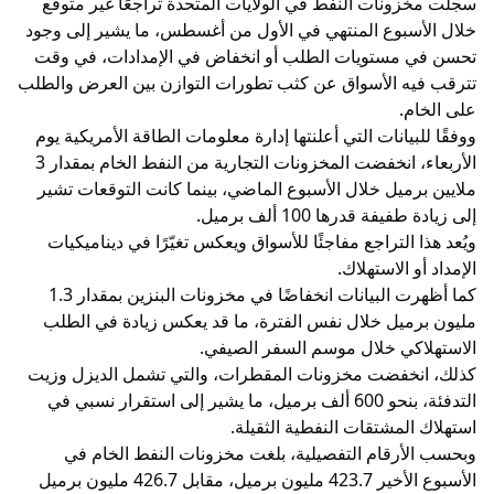
سجلت مخزونات النفط في الولايات المتحدة تراجعًا غير متوقع
خلال الأسبوع المنتهي في الأول من أغسطس، ما يشير إلى وجود
تحسن في مستويات الطلب أو انخفاض في الإمدادات، في وقت
تترقب فيه الأسواق عن كثب تطورات التوازن بين العرض والطلب
على الخام.
ووفقًا للبيانات التي أعلنتها إدارة معلومات الطاقة الأمريكية يوم
الأربعاء، انخفضت المخزونات التجارية من النفط الخام بمقدار 3
ملايين برميل خلال الأسبوع الماضي، بينما كانت التوقعات تشير
إلى زيادة طفيفة قدرها 100 ألف برميل.
ويُعد هذا التراجع مفاجئًا للأسواق ويعكس تغيّرًا في ديناميكيات
الإمداد أو الاستهلاك.
كما أظهرت البيانات انخفاضًا في مخزونات البنزين بمقدار 1.3
مليون برميل خلال نفس الفترة، ما قد يعكس زيادة في الطلب
الاستهلاكي خلال موسم السفر الصيفي.
كذلك، انخفضت مخزونات المقطرات، والتي تشمل الديزل وزيت
التدفئة، بنحو 600 ألف برميل، ما يشير إلى استقرار نسبي في
استهلاك المشتقات النفطية الثقيلة.
وبحسب الأرقام التفصيلية، بلغت مخزونات النفط الخام في
الأسبوع الأخير 423.7 مليون برميل، مقابل 426.7 مليون برميل