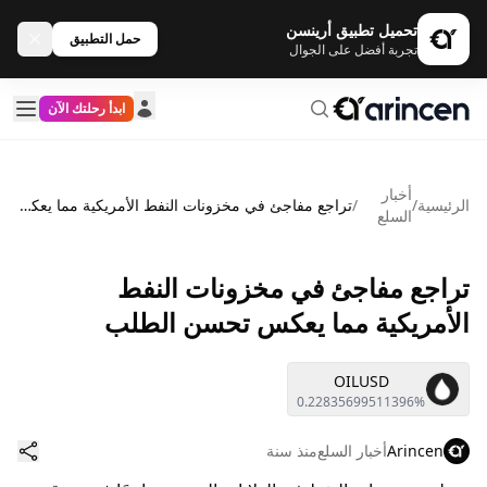
تحميل تطبيق أرينسن
حمل التطبيق
تجربة أفضل على الجوال
ابدأ رحلتك الآن
أخبار
الرئيسية
/
/
تراجع مفاجئ في مخزونات النفط الأمريكية مما يعكس تحسن الطلب
السلع
تراجع مفاجئ في مخزونات النفط
الأمريكية مما يعكس تحسن الطلب
OILUSD
0.22835699511396%
Arincen
أخبار السلع
منذ سنة