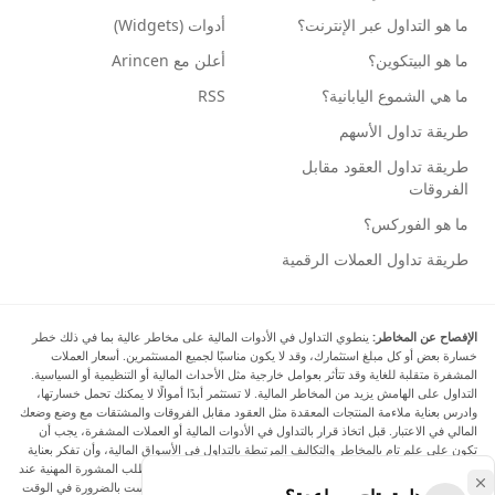
ما هو التداول عبر الإنترنت؟
أدوات (Widgets)
ما هو البيتكوين؟
أعلن مع Arincen
ما هي الشموع اليابانية؟
RSS
طريقة تداول الأسهم
طريقة تداول العقود مقابل
الفروقات
ما هو الفوركس؟
طريقة تداول العملات الرقمية
الإفصاح عن المخاطر:
ينطوي التداول في الأدوات المالية على مخاطر عالية بما في ذلك خطر
خسارة بعض أو كل مبلغ استثمارك، وقد لا يكون مناسبًا لجميع المستثمرين. أسعار العملات
المشفرة متقلبة للغاية وقد تتأثر بعوامل خارجية مثل الأحداث المالية أو التنظيمية أو السياسية.
التداول على الهامش يزيد من المخاطر المالية. لا تستثمر أبدًا أموالًا لا يمكنك تحمل خسارتها،
وادرس بعناية ملاءمة المنتجات المعقدة مثل العقود مقابل الفروقات والمشتقات مع وضع وضعك
المالي في الاعتبار. قبل اتخاذ قرار بالتداول في الأدوات المالية أو العملات المشفرة، يجب أن
تكون على علم تام بالمخاطر والتكاليف المرتبطة بالتداول في الأسواق المالية، وأن تفكر بعناية
في أهدافك الاستثمارية ومستوى خبرتك ورغبتك في المخاطرة، وأن تطلب المشورة المهنية عند
الحاجة. تود Arincen أن تذكرك بأن البيانات الواردة في هذا الموقع ليست بالضرورة في الوقت