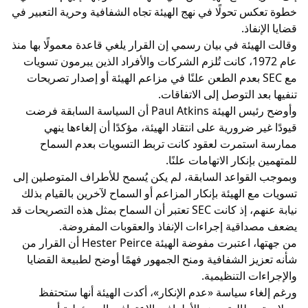
خطوة تعكس تحولًا في نهج الهيئة تجاه الشفافية وحرية التعبير في
قضايا الإنفاذ.
وقالت الهيئة في بيان رسمي إن القرار يلغي قاعدة معمولًا بها منذ
عام 1972، كانت تُلزم الشركات والأفراد الذين يبرمون تسويات
مع SEC بعدم الطعن علنًا في مزاعم الهيئة أو إصدار تصريحات
تنفيها بعد التوصل إلى الاتفاقات.
وأوضح رئيس الهيئة Paul Atkins أن السياسة السابقة فرضت
قيودًا غير ضرورية على انتقاد الهيئة، مؤكدًا أن إلغاءها ينهي
ممارسة استمرت لعقود كانت تربط التسويات بعدم السماح
للمتهمين بإنكار الاتهامات علنًا.
وبموجب القواعد السابقة، لم يكن يُسمح للأطراف المتوصلين إلى
تسويات مع الهيئة بإنكار المزاعم أو السماح لآخرين بالقيام بذلك
نيابة عنهم، إذ كانت SEC تعتبر أن السماح بمثل هذه التصريحات قد
يضعف مصداقية إجراءات الإنفاذ والعقوبات المفروضة.
من جهتها، اعتبرت مفوضة الهيئة Hester Peirce أن القرار من
شأنه تعزيز الشفافية ومنح الجمهور فهمًا أوضح لطبيعة القضايا
والإجراءات التنظيمية.
ورغم إلغاء سياسة «عدم الإنكار»، أكدت الهيئة أنها ستحتفظ