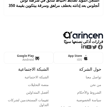
السجن المؤبد لضابط احتياط سابق في شرطة لوس
أنجلوس بعد إدانته بخطف مراهق وسرقة بيتكوين بقيمة 350
ألف دولار
قرارات أذكى نصنعها سويًا
LinkedIn
Youtube
Twitter
Facebook
Google Play
App Store
Android
iOS
حول الشركة
الشبكة الاجتماعية
تواصل معنا
الشبكة الاجتماعية
من نحن
منصة التحليلات
الشروط والأحكام
أفضل المتداولين
سياسة الخصوصية
تقييمات المستخدمين لشركات
التداول