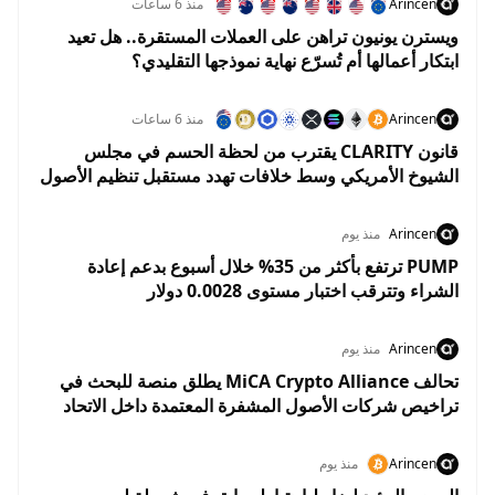
Arincen
منذ 6 ساعات
ويسترن يونيون تراهن على العملات المستقرة.. هل تعيد
ابتكار أعمالها أم تُسرّع نهاية نموذجها التقليدي؟
Arincen
منذ 6 ساعات
قانون CLARITY يقترب من لحظة الحسم في مجلس
الشيوخ الأمريكي وسط خلافات تهدد مستقبل تنظيم الأصول
الرقمية
Arincen
منذ يوم
PUMP ترتفع بأكثر من 35% خلال أسبوع بدعم إعادة
الشراء وتترقب اختبار مستوى 0.0028 دولار
Arincen
منذ يوم
تحالف MiCA Crypto Alliance يطلق منصة للبحث في
تراخيص شركات الأصول المشفرة المعتمدة داخل الاتحاد
الأوروبي
Arincen
منذ يوم