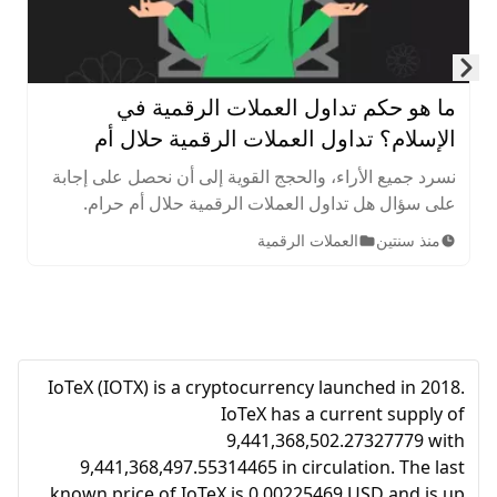
Skip to next slide page
ما هو حكم تداول العملات الرقمية في
الإسلام؟ تداول العملات الرقمية حلال أم
حرام؟
نسرد جميع الأراء، والحجج القوية إلى أن نحصل على إجابة
على سؤال هل تداول العملات الرقمية حلال أم حرام.
يسعى هذا الموضوع إلى استكشاف حكم تداول العملات
منذ سنتين
العملات الرقمية
الرقمية بكل دقة وموثوقية.
IoTeX (IOTX) is a cryptocurrency launched in 2018.
IoTeX has a current supply of
9,441,368,502.27327779 with
9,441,368,497.55314465 in circulation. The last
known price of IoTeX is 0.00225469 USD and is up