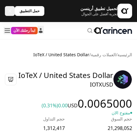
تحميل تطبيق أرينسن
حمل التطبيق
تجربة أفضل على الجوال
ابدأ رحلتك الآن
الرئيسية
/
العملات رقمية
/
IoTeX / United States Dollar
IoTeX / United States Dollar
IOTXUSD
0.0065000
(0.31%)
0.00
USD
مفتوح الان
حجم السوق
حجم التداول
1,312,417
21,298,052