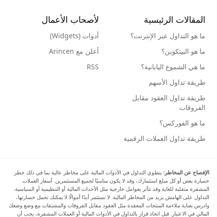
المقالات الرئيسية
لأصحاب الأعمال
ما هو التداول عبر الإنترنت؟
أدوات (Widgets)
ما هو البيتكوين؟
أعلن مع Arincen
ما هي الشموع اليابانية؟
RSS
طريقة تداول الأسهم
طريقة تداول العقود مقابل
الفروقات
ما هو الفوركس؟
طريقة تداول العملات الرقمية
الإفصاح عن المخاطر:
ينطوي التداول في الأدوات المالية على مخاطر عالية بما في ذلك خطر
خسارة بعض أو كل مبلغ استثمارك، وقد لا يكون مناسبًا لجميع المستثمرين. أسعار العملات
المشفرة متقلبة للغاية وقد تتأثر بعوامل خارجية مثل الأحداث المالية أو التنظيمية أو السياسية.
التداول على الهامش يزيد من المخاطر المالية. لا تستثمر أبدًا أموالًا لا يمكنك تحمل خسارتها،
وادرس بعناية ملاءمة المنتجات المعقدة مثل العقود مقابل الفروقات والمشتقات مع وضع وضعك
المالي في الاعتبار. قبل اتخاذ قرار بالتداول في الأدوات المالية أو العملات المشفرة، يجب أن