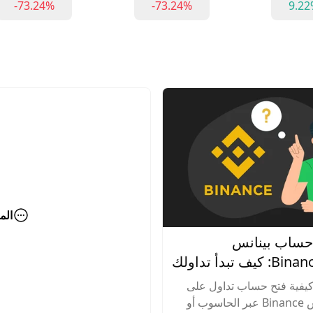
-73.24%
-73.24%
9.22
الم
 حساب بينانس
(Binance) 2026: كيف تبدأ تداولك
ترافية؟
يفية فتح حساب تداول على
منصة بينانس Binance عبر الحاسوب أو