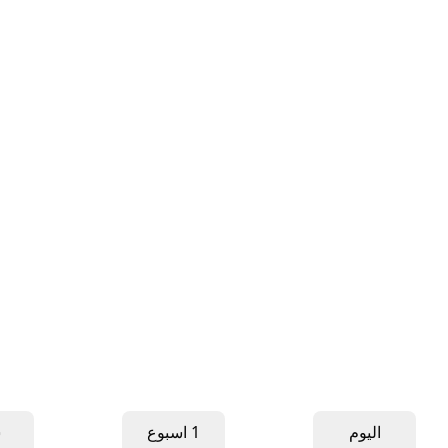
اليوم
1 اسبوع
ش