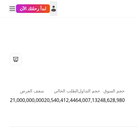
ابدأ رحلتك الآن
حجم السوق
حجم التداول
الطلب الحالي
سقف العرض
21,000,000,000
20,540,412,446
4,007,132
48,628,980