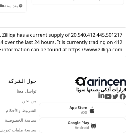
الموضوع إلى استكشاف حكم تداول
عبر التطبي
منذ سنة
العملات الرقمية بكل دقة وموثوقية.
للتسجيل، ال
الحساب، وإيد
بسهولة وأما
. Zilliqa has a current supply of 20,540,412,445.501217
 over the last 24 hours. It is currently trading on 412
 information can be found at https://www.zilliqa.com/.
حول الشركة
قرارات أذكى نصنعها سويًا
تواصل معنا
LinkedIn
Youtube
Twitter
Facebook
من نحن
App Store
الشروط والأحكام
iOS
سياسة الخصوصية
Google Play
Android
سياسة ملفات تعريف ا