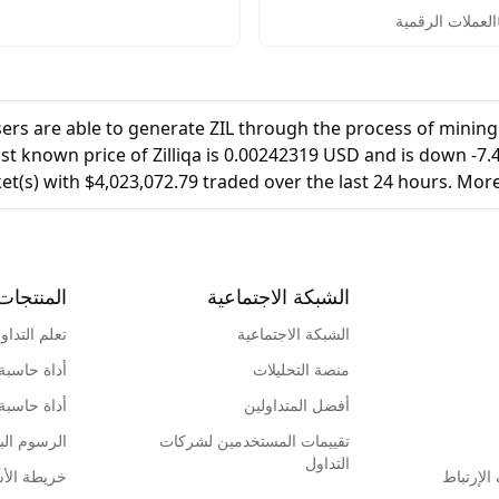
ق خطوة بخطوة. شرح تفصيلي
العملات الرقمية
تحقق من الهوية، تأمين
اع الأموال لبدء التداول
ن.
Users are able to generate ZIL through the process of mining
st known price of Zilliqa is 0.00242319 USD and is down -7.44
et(s) with $4,023,072.79 traded over the last 24 hours. More
الشبكة الاجتماعية
المنتجات
الشبكة الاجتماعية
تعلم التداو
منصة التحليلات
أداة حاسبة
أفضل المتداولين
أداة حاسبة
تقييمات المستخدمين لشركات
الرسوم البي
التداول
لإرتباط
خريطة الأ