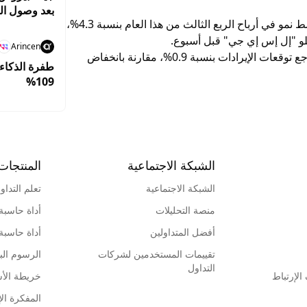
بعد وصول ا
ومن المتوقع أن تعلن الشركات الأوروبية عن متوسط نمو في أرباح الربع الثالث من هذا العام بنسبة 4.3%،
Arincen
وبالرغم من ذلك، يرى المحللون إن من المتوقع تراجع توقعات الإيرادات بنسبة 0.9%، مقارنة بانخفاض
طفرة الذكاء 
109%
الشبكة الاجتماعية
المنتجات
الشبكة الاجتماعية
تعلم التداو
منصة التحليلات
أداة حاسبة
أفضل المتداولين
أداة حاسبة
تقييمات المستخدمين لشركات
الرسوم البي
التداول
لإرتباط
خريطة الأ
المفكرة الإ