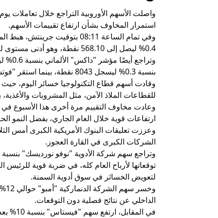
واصلت الأسهم الأوروبية التراجع خلال تعاملات يوم
استمرار المخاوف بشأن ارتفاع تقييمات الأسهم.
0.4% ليصل إلى 568.10 نقطة، وهو أدنى مستوى له منذ 17 أكتوبر، للجلسة الثانية على التوالي.
بنسبة 0.3% ليسجل 8043 نقطة، بينما استقر "فوتسي 100" البريطاني ليتداول عند 9711 نقطة.
للقطاعات الملاذ الآمن، مثل المشروبات والأغذية، 
وعادت مخاوف التقييم مرة أخرى هذا الأسبوع في 
ارتفاعات قوية خلال العام الجاري، بفضل النمو الح
وعززت تعليقات البنوك الأمريكية الكبرى أمس الثلا
الشركات الكبرى في القارة العجوز.
توقعاتها لأرباح العام كله، في ضربة قوية للرئيس ا
لتعويض الخسائر في سوق أدوية السمنة.
وخسر
الداخلي عن نتائج فصلية دون التوقعات.
في المقاب