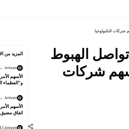
م شركات التكنولوجيا
 تواصل الهبوط
المزيد من الا
أسهم شركات
Arincen
منذ 6
و"العظماء ال
Arincen
منذ 6
الأسهم الأمر
اتفاق مضيق 
U
Arincen