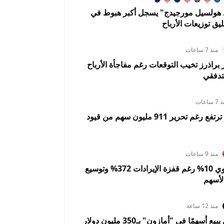
د هولسيل مورجيدج" يسجل أكبر هبوط في
ليق توزيعات الأرباح
منذ 7 ساعات
ر براذرز تخيب التوقعات رغم مفاجأة الأرباح
تدفقي
 ساعات
سبيس إكس ترتفع رغم تحرير 911 مليون سهم من قيود
منذ 9 ساعات
سانديسك تهوي 10% رغم قفزة الإيرادات 372% وتوسيع
لأسهم
منذ 12 ساعة
جيف بيزوس يبيع أسهمًا في "أمازون" بـ350 مليون دولار