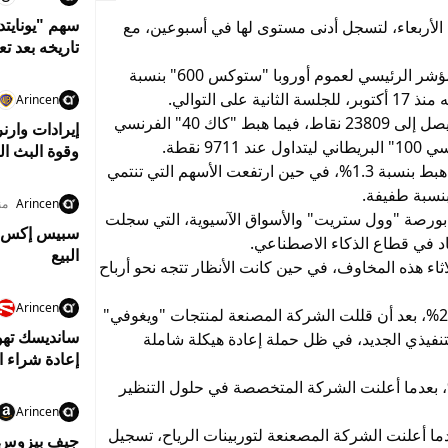
سهم "يونايت
 الأربعاء، لتسجل أدنى مستوى لها في أسبوعين، مع
تاريخه بعد تع
وفي تمام الساعة 08:11 بتوقيت جرينتش، هبط المؤشر الرئيسي لعموم أوروبا "ستوكس 600" بنسبة
Arincen
وتراجع أيضًا مؤشر "داكس" الألماني بنسبة 0.6% ليصل إلى 23809 نقاط، فيما هبط "كاك 40" الفرنسي
إيرادات وارن
وقوة البث ال
وقادت أسهم قطاع التكنولوجيا خسائر اليوم، حيث هبط بنسبة 1.3%، في حين ارتفعت الأسهم التي تنتمي
بنسبة طفيفة.
Arincen
منذ 7
بورصة "وول ستريت" والأسواق الآسيوية، التي سجلت
اد في قطاع الذكاء الاصطناعي.
البيع
ثاء هذه المخاوف، في حين كانت الأنظار تتجه نحو أرباح
Arincen
وتراجع سهم شركة الأدوية "نوفو نورديسك" بنسبة 2%، بعد أن قللت الشركة المصنعة لمنتجات "ويغوفي"
لتنفيذي الجديد، في ظل حملة إعادة هيكلة شاملة
إعادة شراء ا
 سهم الشركة الدنماركية "أمبو" حوالي 12%، بعدما أعلنت الشركة المتخصصة في حلول التنظير
Arincen
ل، ارتفع سهم "فيستاس" بنسبة 10% بعدما أعلنت الشركة المصعنعة لتوربينات الرياح، تسجيل