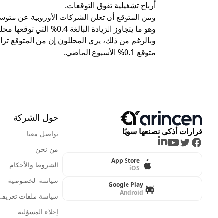
أرباح تشغيلية تفوق التوقعات.
وهو ما يتجاوز الزيادة البالغة 0.4% التي توقعها محللو "إل إس إي جي" قبل أسبوع.
متوقع 0.1% الأسبوع الماضي.
حول الشركة
قرارات أذكى نصنعها سويًا
تواصل معنا
LinkedIn
Youtube
Twitter
Facebook
من نحن
App Store
الشروط والأحكام
iOS
سياسة الخصوصية
Google Play
Android
سياسة ملفات تعريف ا
إخلاء المسؤلية