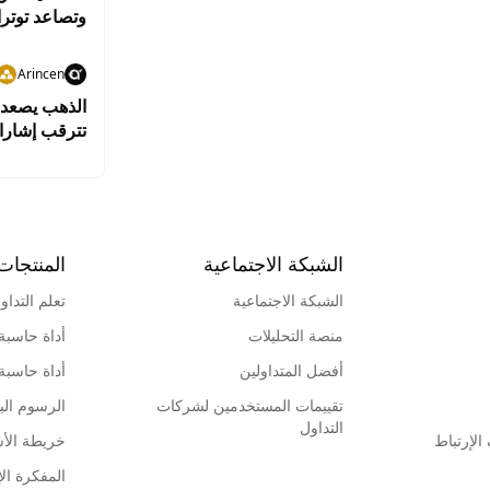
وتصاعد توتر
Arincen
الذهب يصعد م
تترقب إشارا
الشبكة الاجتماعية
المنتجات
الشبكة الاجتماعية
تعلم التداو
منصة التحليلات
أداة حاسبة
أفضل المتداولين
أداة حاسبة
تقييمات المستخدمين لشركات
الرسوم البي
التداول
لإرتباط
خريطة الأ
المفكرة الإ