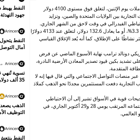
ارتفعت أسعار الذهب بشكل ملحوظ عند تسوية تعاملات يوم الإثنين، لتغلق فوق مستوى 4100 دولار
جهود التهدئة
لتجارية بين الولايات المتحدة والصين، وتزايد
تياطي الفيدرالي في وقت لاحق من الشهر الجاري.
وصعدت العقود الآجلة للذهب تسليم ديسمبر بنسبة 3.3%، أو ما يعادل 132.6 دولار، لتغلق عند 4133 دولارًا
Arincen
 نشاطًا على الإطلاق، كما أنه يُعد الإغلاق القياسي
النفط يتحول
آمال التوصل
مريكي دونالد ترامب نهاية الأسبوع الماضي عن فرض
ى تشديد بكين قيود تصدير المعادن الأرضية النادرة،
Arincen
من
طاقة المتقدمة.
عبر منصات التواصل الاجتماعي والتي قال فيها إنه لا
35 ألف دولار ويواجه حظرًا من التداول لمدة 3 سنوات
 التجارية دفعت المستثمرين مجددًا نحو الذهب كملاذ
Arincen
ات قوية في الأسواق تشير إلى أن الاحتياطي
الفيدرالي قد يتجه إلى خفض أسعار الفائدة خلال اجتماعه المرتقب يومي 28 و29 أكتوبر الجاري، في
التوظيف الأم
 العالمي.
Arincen