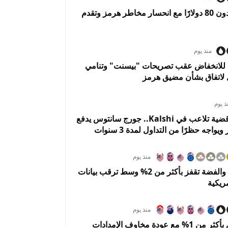
النفط يهبط دون 80 دولارًا مع انحسار مخاطر هرمز وتقدم
منذ يوم
 للانخفاض عقب تصريحات "بيسنت" وتنامي
 لاتفاق بشأن مضيق هرمز
ذ يوم
تسوية تُنهي قضية تلاعب في Kalshi.. جورج سانتوس يدفع
منذ يوم
الذهب يصعد والفضة تقفز بأكثر من 2% وسط ترقب بيانات
ريكية
منذ يوم
النفط ينتعش بأكثر من 1% مع عودة مخاوف الإمدادات