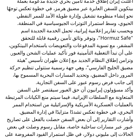
أعلنت إيران إطلاق خدمة تأمين بحري جديدة مدعومة بعملة
بيتكوين للسفن العابرة عبر مضيق هرمز، في خطوة تعكس توجهًا
نحو إنشاء منظومة تشغيل وإدارة طويلة الأمد للممر النفطي
الحيوي، وسط استمرار التوترات الجيوسياسية في المنطقة.
وبحسب تقارير إعلامية إيرانية، تحمل الخدمة الجديدة اسم
"Hormuz Safe"، وتوفر وثائق تأمين رقمية قابلة للتحقق
المشفر، مع تسوية المدفوعات والتعويضات باستخدام البيتكوين،
على أن تبدأ التغطية التأمينية فور تأكيد عمليات الشحن والعبور.
وتزامن إطلاق النظام الجديد مع إعلان طهران تأسيس “هيئة
مضيق الخليج الفارسي”، وهي جهة رسمية ستتولى تنظيم حركة
المرور داخل المضيق، وتحديد المسارات البحرية المسموح بها،
إلى جانب فرض رسوم عبور على السفن التجارية.
وأكد مسؤولون إيرانيون أن حق العبور سيقتصر على السفن
المتعاونة مع السلطات الإيرانية، فيما سيتم منع الكيانات المرتبطة
بالعمليات العسكرية الأمريكية والإسرائيلية من استخدام الممر
البحري، في خطوة تعكس تشددًا متزايدًا في إدارة المضيق.
وأشارت التقارير إلى أن بعض السفن حصلت بالفعل على تصاريح
عبور عبر مسارات ساحلية خاصة، مقابل رسوم وصلت في بعض
الحالات إلى مليوني دولار، في ظل استمرار القيود المفروضة على