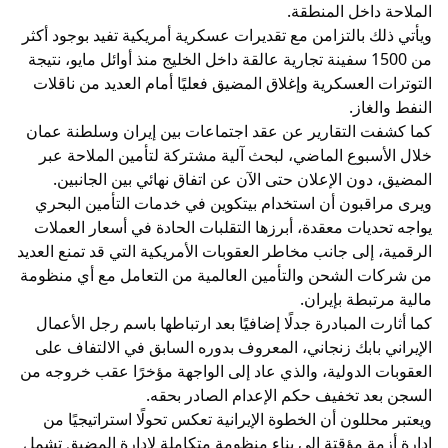
الملاحة داخل المنطقة.
ويأتي ذلك بالتزامن مع تقديرات عسكرية أمريكية تفيد بوجود أكثر
من 1500 سفينة تجارية عالقة داخل الخليج منذ أوائل مايو، نتيجة
التوترات العسكرية وإغلاق المضيق فعليًا أمام العديد من ناقلات
النفط والغاز.
كما كشفت التقارير عن عقد اجتماعات بين إيران وسلطنة عمان
خلال الأسبوع الماضي، لبحث آلية مشتركة لتأمين الملاحة عبر
المضيق، دون الإعلان حتى الآن عن اتفاق نهائي بين الجانبين.
ويرى مراقبون أن استخدام بيتكوين في خدمات التأمين البحري
يواجه تحديات معقدة، أبرزها التقلبات الحادة في أسعار العملات
الرقمية، إلى جانب مخاطر العقوبات الأمريكية التي قد تمنع العديد
من شركات الشحن والتأمين العالمية من التعامل مع أي منظومة
مالية مرتبطة بإيران.
كما أثارت المبادرة جدلًا إضافيًا بعد ارتباطها باسم رجل الأعمال
الإيراني بابك زنجاني، المعروف بدوره السابق في الالتفاف على
العقوبات الدولية، والذي عاد إلى الواجهة مؤخرًا عقب خروجه من
السجن بعد تخفيف حكم الإعدام الصادر بحقه.
ويعتبر محللون أن الخطوة الإيرانية تعكس تحولًا استراتيجيًا من
إدارة أزمة مؤقتة إلى بناء منظومة متكاملة لإدارة المضيق تشمل