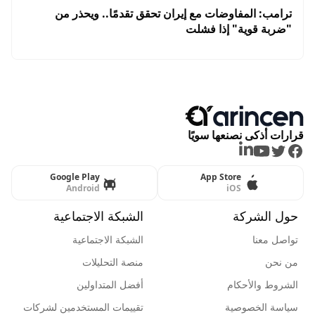
ترامب: المفاوضات مع إيران تحقق تقدمًا.. ويحذر من
"ضربة قوية" إذا فشلت
قرارات أذكى نصنعها سويًا
LinkedIn
Youtube
Twitter
Facebook
Google Play
App Store
Android
iOS
حول الشركة
الشبكة الاجتماعية
تواصل معنا
الشبكة الاجتماعية
من نحن
منصة التحليلات
الشروط والأحكام
أفضل المتداولين
سياسة الخصوصية
تقييمات المستخدمين لشركات