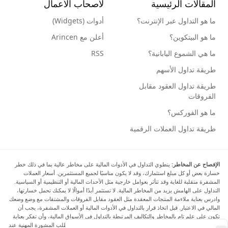
المقالات الرئيسية
لأصحاب الأعمال
ما هو التداول عبر الإنترنت؟
أدوات (Widgets)
ما هو البيتكوين؟
أعلن مع Arincen
ما هي الشموع اليابانية؟
RSS
طريقة تداول الأسهم
طريقة تداول العقود مقابل
الفروقات
ما هو الفوركس؟
طريقة تداول العملات الرقمية
الإفصاح عن المخاطر:
ينطوي التداول في الأدوات المالية على مخاطر عالية بما في ذلك خطر
خسارة بعض أو كل مبلغ استثمارك، وقد لا يكون مناسبًا لجميع المستثمرين. أسعار العملات
المشفرة متقلبة للغاية وقد تتأثر بعوامل خارجية مثل الأحداث المالية أو التنظيمية أو السياسية.
التداول على الهامش يزيد من المخاطر المالية. لا تستثمر أبدًا أموالًا لا يمكنك تحمل خسارتها،
وادرس بعناية ملاءمة المنتجات المعقدة مثل العقود مقابل الفروقات والمشتقات مع وضع وضعك
المالي في الاعتبار. قبل اتخاذ قرار بالتداول في الأدوات المالية أو العملات المشفرة، يجب أن
تكون على علم تام بالمخاطر والتكاليف المرتبطة بالتداول في الأسواق المالية، وأن تفكر بعناية
في أهدافك الاستثمارية ومستوى خبرتك ورغبتك في المخاطرة، وأن تطلب المشورة المهنية عند