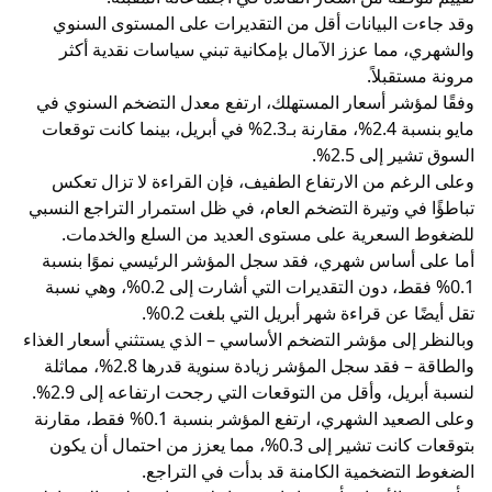
وقد جاءت البيانات أقل من التقديرات على المستوى السنوي
والشهري، مما عزز الآمال بإمكانية تبني سياسات نقدية أكثر
مرونة مستقبلاً.
وفقًا لمؤشر أسعار المستهلك، ارتفع معدل التضخم السنوي في
مايو بنسبة 2.4%، مقارنة بـ2.3% في أبريل، بينما كانت توقعات
السوق تشير إلى 2.5%.
وعلى الرغم من الارتفاع الطفيف، فإن القراءة لا تزال تعكس
تباطؤًا في وتيرة التضخم العام، في ظل استمرار التراجع النسبي
للضغوط السعرية على مستوى العديد من السلع والخدمات.
أما على أساس شهري، فقد سجل المؤشر الرئيسي نموًا بنسبة
0.1% فقط، دون التقديرات التي أشارت إلى 0.2%، وهي نسبة
تقل أيضًا عن قراءة شهر أبريل التي بلغت 0.2%.
وبالنظر إلى مؤشر التضخم الأساسي – الذي يستثني أسعار الغذاء
والطاقة – فقد سجل المؤشر زيادة سنوية قدرها 2.8%، مماثلة
لنسبة أبريل، وأقل من التوقعات التي رجحت ارتفاعه إلى 2.9%.
وعلى الصعيد الشهري، ارتفع المؤشر بنسبة 0.1% فقط، مقارنة
بتوقعات كانت تشير إلى 0.3%، مما يعزز من احتمال أن يكون
الضغوط التضخمية الكامنة قد بدأت في التراجع.