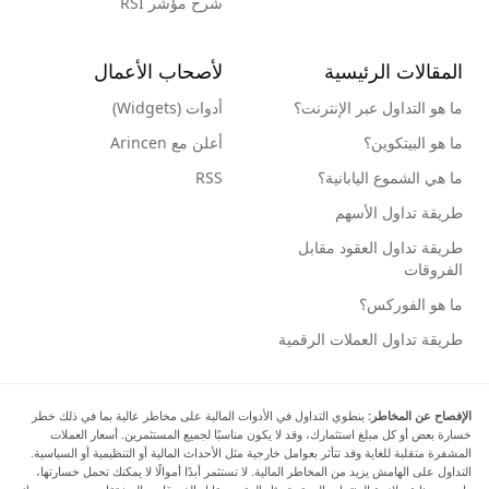
شرح مؤشر RSI
المقالات الرئيسية
لأصحاب الأعمال
ما هو التداول عبر الإنترنت؟
أدوات (Widgets)
ما هو البيتكوين؟
أعلن مع Arincen
ما هي الشموع اليابانية؟
RSS
طريقة تداول الأسهم
طريقة تداول العقود مقابل
الفروقات
ما هو الفوركس؟
طريقة تداول العملات الرقمية
الإفصاح عن المخاطر:
ينطوي التداول في الأدوات المالية على مخاطر عالية بما في ذلك خطر
خسارة بعض أو كل مبلغ استثمارك، وقد لا يكون مناسبًا لجميع المستثمرين. أسعار العملات
المشفرة متقلبة للغاية وقد تتأثر بعوامل خارجية مثل الأحداث المالية أو التنظيمية أو السياسية.
التداول على الهامش يزيد من المخاطر المالية. لا تستثمر أبدًا أموالًا لا يمكنك تحمل خسارتها،