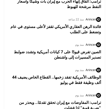
ترامب: اتفاق إنهاء الحرب مع إيران بات وشيكًا وأسعار
النفط مرشحة للهبوط
Arincen
منذ 22 ساعة
فائدة الرهن العقاري الأمريكي تقفز لأعلى مستوى في عام
وتضغط على الطلب
Arincen
منذ يوم
الصين تفرض قيودًا على 7 كيانات أمريكية وتشدد ضوابط
تصدير المسيرات إلى واشنطن
Arincen
منذ يوم
الوظائف الأمريكية تفقد زخمها.. القطاع الخاص يضيف 44
ألف وظيفة فقط في يوليو
Arincen
منذ يوم
ترامب: المفاوضات مع إيران تحقق تقدمًا.. ويحذر من
"ضربة قوية" إذا فشلت